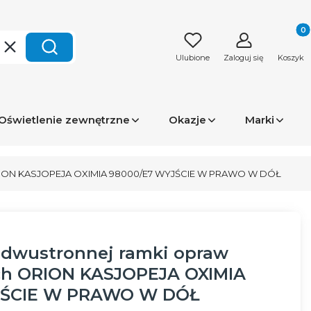
Produk
Wyczyść
Szukaj
Ulubione
Zaloguj się
Koszyk
Oświetlenie zewnętrzne
Okazje
Marki
 ORION KASJOPEJA OXIMIA 98000/E7 WYJŚCIE W PRAWO W DÓŁ
 dwustronnej ramki opraw
h ORION KASJOPEJA OXIMIA
JŚCIE W PRAWO W DÓŁ