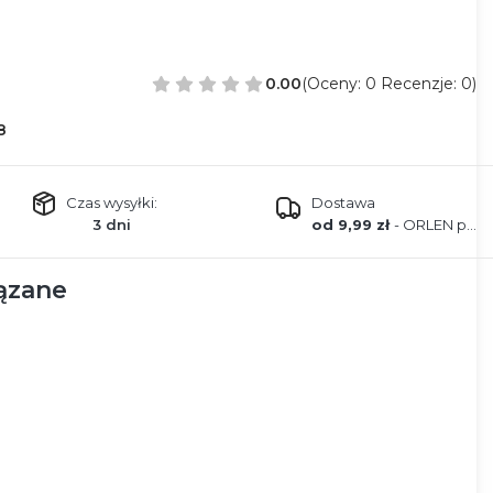
0.00
(Oceny: 0 Recenzje: 0)
8
Czas wysyłki:
Dostawa
3 dni
od 9,99 zł
- ORLEN paczka
ązane