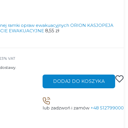
nnej ramki opraw ewakuacyjnych ORION KASJOPEJA
JŚCIE EWAKUACYJNE
8,55 zł
23% VAT
23%
VAT
dostawy.
DODAJ DO KOSZYKA
lub zadzwoń i zamów
+48 512799000