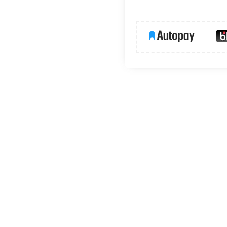
waryjnych serii ORION KASJOPEJA OXIMIA.
ścia, które może być wykorzystane w przypadku zagrożenia