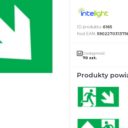
ID produktu:
6165
Kod EAN:
590227031375
Dostępność:
70 szt.
Produkty powi