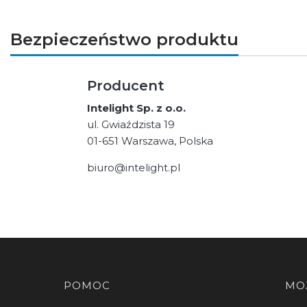
Bezpieczeństwo produktu
Producent
Intelight Sp. z o.o.
ul. Gwiaździsta 19
01-651 Warszawa, Polska
biuro@intelight.pl
Linki w stopce
POMOC
MO