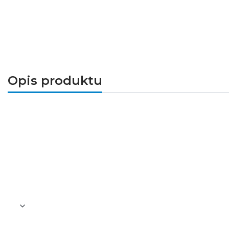
Opis produktu
Piktogram można zastosować do opraw a
Zastosowanie:
wskazuje kierunek do wyj
Wymiary:
300 x 150