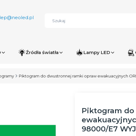
lep@neoled.pl
D
Źródła światła
Lampy LED
togramy
Piktogram do dwustronnej ramki opraw ewakuacyjnych
Piktogram do
ewakuacyjnyc
98000/E7 WY