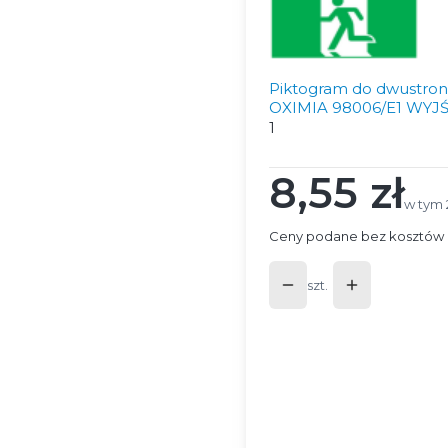
Piktogram do dwustro
OXIMIA 98006/E1 WY
1
8,55 zł
Cena
w tym 
w tym
Ceny podane bez kosztów 
szt.