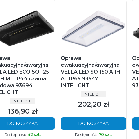
awa
Oprawa
Op
kuacyjna/awaryjna
ewakuacyjna/awaryjna
ew
LA LED ECO SO 125
VELLA LED SO 150 A 1H
VE
1H MT IP44 czarna
AT IP65 93547
AT
dowa 93694
INTELIGHT
93
ELIGHT
PRODUCENT
INTELIGHT
PRODUCENT
INTELIGHT
202,20 zł
Cena
136,90 zł
Cena
DO KOSZYKA
DO KOSZYKA
Dostępność:
42 szt.
Dostępność:
70 szt.