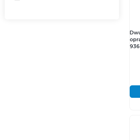
Dwu
opr
936