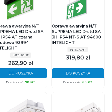
rawa awaryjna N/T
Oprawa awaryjna N/T
PREMA LED D-std SA
SUPREMA LED D-std SA
 IP54 AT czarna
3H IP54 NT-S AT 94608
udowa 93994
INTELIGHT
TELIGHT
PRODUCENT
INTELIGHT
PRODUCENT
INTELIGHT
319,80 zł
Cena
262,90 zł
Cena
DO KOSZYKA
DO KOSZYKA
Dostępność:
90 szt.
Dostępność:
89 szt.