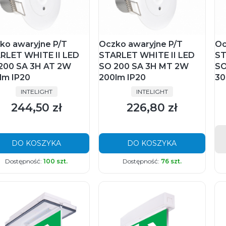
ko awaryjne P/T
Oczko awaryjne P/T
Oc
RLET WHITE II LED
STARLET WHITE II LED
ST
200 SA 3H AT 2W
SO 200 SA 3H MT 2W
SO
lm IP20
200lm IP20
30
PRODUCENT
PRODUCENT
INTELIGHT
INTELIGHT
244,50 zł
226,80 zł
Cena
Cena
DO KOSZYKA
DO KOSZYKA
Dostępność:
100 szt.
Dostępność:
76 szt.