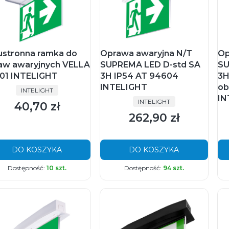
stronna ramka do
Oprawa awaryjna N/T
Op
aw awaryjnych VELLA
SUPREMA LED D-std SA
SU
01 INTELIGHT
3H IP54 AT 94604
3H
INTELIGHT
ob
PRODUCENT
INTELIGHT
IN
PRODUCENT
INTELIGHT
40,70 zł
Cena
262,90 zł
Cena
DO KOSZYKA
DO KOSZYKA
Dostępność:
10 szt.
Dostępność:
94 szt.