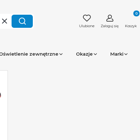
Produk
Wyczyść
Szukaj
Ulubione
Zaloguj się
Koszyk
Oświetlenie zewnętrzne
Okazje
Marki