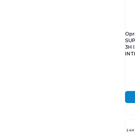
Opr
SUP
3H 
INT
24H