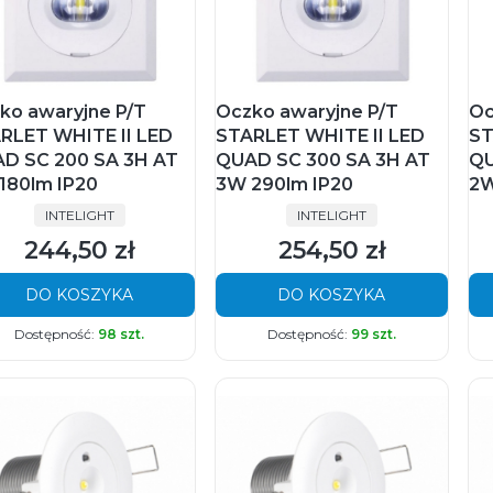
ko awaryjne P/T
Oczko awaryjne P/T
Oc
RLET WHITE II LED
STARLET WHITE II LED
ST
D SC 200 SA 3H AT
QUAD SC 300 SA 3H AT
QU
180lm IP20
3W 290lm IP20
2W
PRODUCENT
PRODUCENT
INTELIGHT
INTELIGHT
244,50 zł
254,50 zł
Cena
Cena
DO KOSZYKA
DO KOSZYKA
Dostępność:
98 szt.
Dostępność:
99 szt.