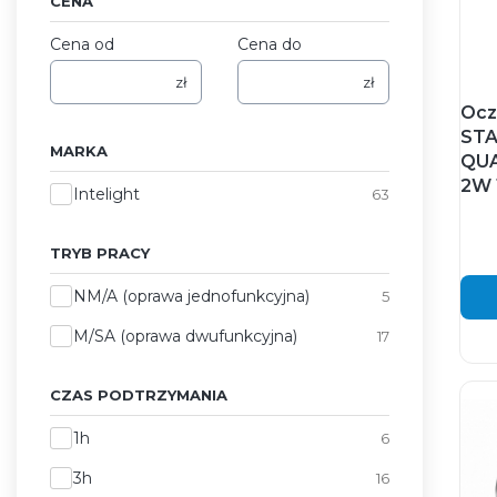
CENA
Cena od
Cena do
zł
zł
Ocz
STA
MARKA
QUA
2W 
Marka
Intelight
63
TRYB PRACY
Tryb pracy
NM/A (oprawa jednofunkcyjna)
5
M/SA (oprawa dwufunkcyjna)
17
CZAS PODTRZYMANIA
Czas podtrzymania
1h
6
3h
16