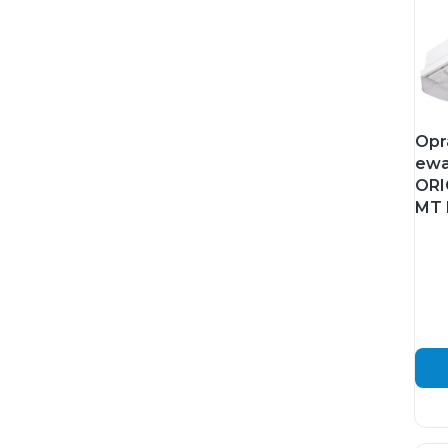
Opr
ewa
ORI
MT 