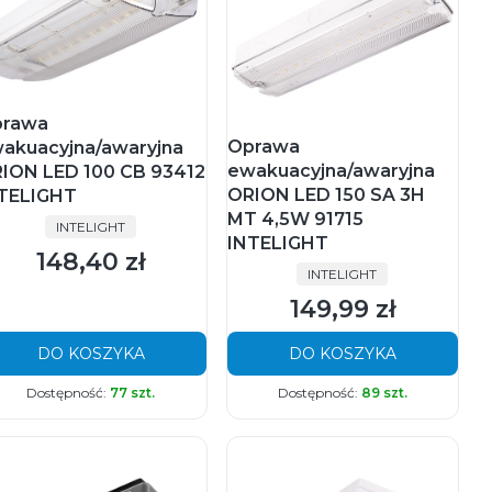
rawa
Oprawa
akuacyjna/awaryjna
ewakuacyjna/awaryjna
ION LED 100 CB 93412
ORION LED 150 SA 3H
TELIGHT
MT 4,5W 91715
PRODUCENT
INTELIGHT
INTELIGHT
148,40 zł
Cena
PRODUCENT
INTELIGHT
149,99 zł
Cena
DO KOSZYKA
DO KOSZYKA
Dostępność:
77 szt.
Dostępność:
89 szt.