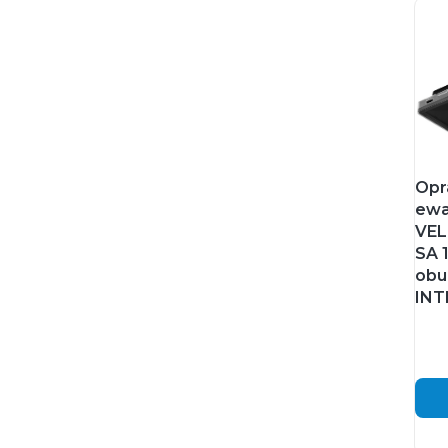
Opr
ewa
VEL
SA 
obu
INT