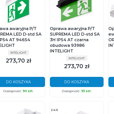
awa awaryjna P/T
Oprawa awaryjna P/T
Op
REMA LED D-std SA
SUPREMA LED D-std SA
ew
IP54 AT 94654
3H IP54 AT czarna
OR
ELIGHT
obudowa 93986
IN
INTELIGHT
PRODUCENT
INTELIGHT
PRODUCENT
INTELIGHT
273,70 zł
Cena
273,70 zł
Cena
DO KOSZYKA
DO KOSZYKA
Dostępność:
90 szt.
Dostępność:
95 szt.
24H