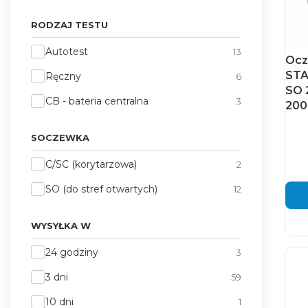
RODZAJ TESTU
Rodzaj testu
Autotest
13
Ocz
STA
Ręczny
6
SO 
CB - bateria centralna
3
200
SOCZEWKA
Soczewka
C/SC (korytarzowa)
2
SO (do stref otwartych)
12
WYSYŁKA W
Wysyłka w
24 godziny
3
3 dni
59
10 dni
1