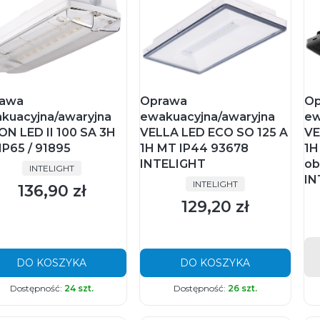
awa
Oprawa
Op
kuacyjna/awaryjna
ewakuacyjna/awaryjna
ew
ON LED II 100 SA 3H
VELLA LED ECO SO 125 A
VE
IP65 / 91895
1H MT IP44 93678
1H
INTELIGHT
ob
PRODUCENT
INTELIGHT
IN
PRODUCENT
INTELIGHT
136,90 zł
Cena
129,20 zł
Cena
DO KOSZYKA
DO KOSZYKA
Dostępność:
24 szt.
Dostępność:
26 szt.