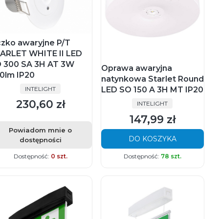
zko awaryjne P/T
ARLET WHITE II LED
 300 SA 3H AT 3W
Oprawa awaryjna
0lm IP20
natynkowa Starlet Round
PRODUCENT
INTELIGHT
LED SO 150 A 3H MT IP20
230,60 zł
Cena
PRODUCENT
INTELIGHT
147,99 zł
Cena
Powiadom mnie o
DO KOSZYKA
dostępności
Dostępność:
0 szt.
Dostępność:
78 szt.