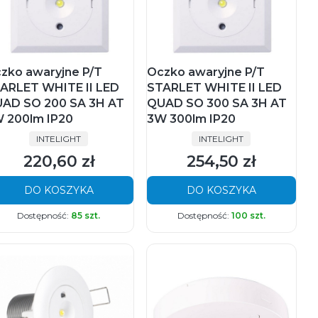
zko awaryjne P/T
Oczko awaryjne P/T
ARLET WHITE II LED
STARLET WHITE II LED
AD SO 200 SA 3H AT
QUAD SO 300 SA 3H AT
 200lm IP20
3W 300lm IP20
PRODUCENT
PRODUCENT
INTELIGHT
INTELIGHT
220,60 zł
254,50 zł
Cena
Cena
DO KOSZYKA
DO KOSZYKA
Dostępność:
85 szt.
Dostępność:
100 szt.