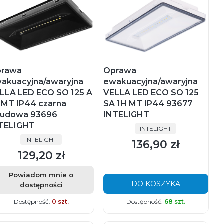
rawa
Oprawa
akuacyjna/awaryjna
ewakuacyjna/awaryjna
LLA LED ECO SO 125 A
VELLA LED ECO SO 125
 MT IP44 czarna
SA 1H MT IP44 93677
udowa 93696
INTELIGHT
TELIGHT
PRODUCENT
INTELIGHT
PRODUCENT
INTELIGHT
136,90 zł
Cena
129,20 zł
Cena
Powiadom mnie o
DO KOSZYKA
dostępności
Dostępność:
0 szt.
Dostępność:
68 szt.