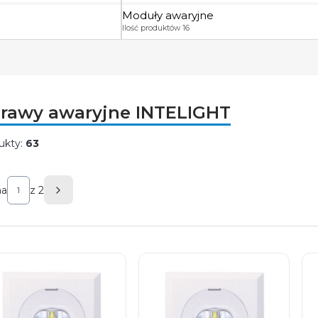
Moduły awaryjne
Ilość produktów 16
rawy awaryjne INTELIGHT
ukty:
63
ta produktów
na
z 2
Następne produkty