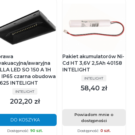
rawa
Pakiet akumulatorów Ni-
akuacyjna/awaryjna
Cd HT 3,6V 2,5Ah 40158
LLA LED SO 150 A 1H
INTELIGHT
 IP65 czarna obudowa
PRODUCENT
INTELIGHT
625 INTELIGHT
58,40 zł
Cena
PRODUCENT
INTELIGHT
202,20 zł
Cena
Powiadom mnie o
DO KOSZYKA
dostępności
Dostępność:
90 szt.
Dostępność:
0 szt.