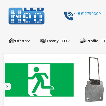
+48 512799000
sk
Oferta
Taśmy LED
Profile LE