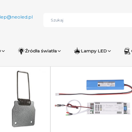
lep@neoled.pl
D
Źródła światła
Lampy LED