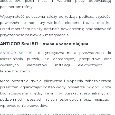
akcesoriów, jeżeli masa i warunki pracy odpowiadają
parametrom taśmy.
Wytrzymałość połączenia zależy od rodzaju podłoża, czystości
powierzchni, temperatury, wielkości elementu i czasu docisku.
Przed montażem należy odtłuścić powierzchnię oraz sprawdzić
przyczepność na niewielkim fragmencie.
ANTICOR Seal 511 – masa uszczelniająca
ANTICOR Seal 511
to syntetyczna masa przeznaczona do
uszczelniania puszek, rur ochronnych, przepustów oraz
wybranych elementów instalacji elektrycznych i
teletechnicznych.
Masa pozostaje trwale plastyczna i wypełnia zabezpieczaną
przestrzeń, ograniczając dostęp wody, powietrza i wilgoci. Może
być stosowana między innymi w puszkach zewnętrznych i
podziemnych, peszlach, rurach osłonowych oraz miejscach
wprowadzenia przewodów.
Produkt charakteryzuje się przyczepnością do powierzchni