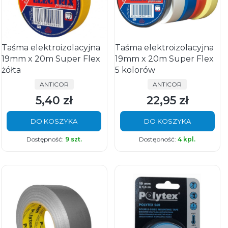
Taśma elektroizolacyjna
Taśma elektroizolacyjna
19mm x 20m Super Flex
19mm x 20m Super Flex
żółta
5 kolorów
PRODUCENT
PRODUCENT
ANTICOR
ANTICOR
5,40 zł
22,95 zł
Cena
Cena
DO KOSZYKA
DO KOSZYKA
Dostępność:
9 szt.
Dostępność:
4 kpl.