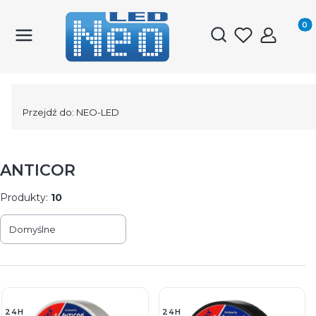
Produk
Otwórz wyszukiwark
Przejdź do:
NEO-LED
ANTICOR
Produkty:
10
Lista produktów
Domyślne
24H
24H