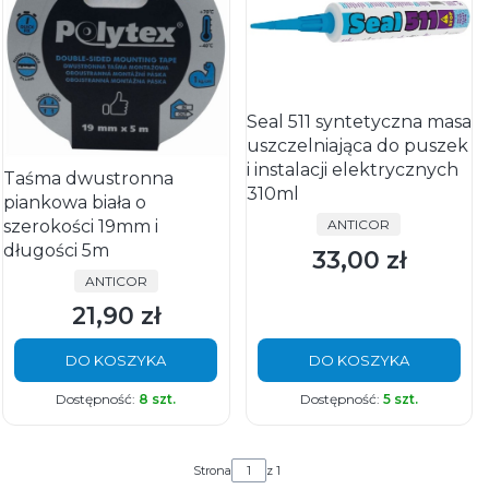
Seal 511 syntetyczna masa
uszczelniająca do puszek
i instalacji elektrycznych
Taśma dwustronna
310ml
piankowa biała o
PRODUCENT
szerokości 19mm i
ANTICOR
długości 5m
33,00 zł
Cena
PRODUCENT
ANTICOR
21,90 zł
Cena
DO KOSZYKA
DO KOSZYKA
Dostępność:
8 szt.
Dostępność:
5 szt.
Strona
z 1