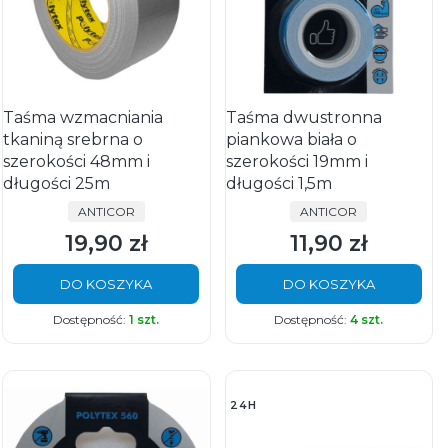
Taśma wzmacniania
Taśma dwustronna
tkaniną srebrna o
piankowa biała o
szerokości 48mm i
szerokości 19mm i
długości 25m
długości 1,5m
PRODUCENT
PRODUCENT
ANTICOR
ANTICOR
19,90 zł
11,90 zł
Cena
Cena
DO KOSZYKA
DO KOSZYKA
Dostępność:
1 szt.
Dostępność:
4 szt.
24H