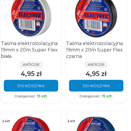
Taśma elektroizolacyjna
Taśma elektroizolacyjna
19mm x 20m Super Flex
19mm x 20m Super Flex
biała
czarna
PRODUCENT
PRODUCENT
ANTICOR
ANTICOR
4,95 zł
4,95 zł
Cena
Cena
DO KOSZYKA
DO KOSZYKA
Dostępność:
15 szt.
Dostępność:
15 szt.
24H
24H