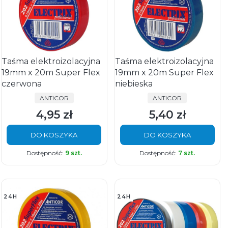
Taśma elektroizolacyjna
Taśma elektroizolacyjna
19mm x 20m Super Flex
19mm x 20m Super Flex
czerwona
niebieska
PRODUCENT
PRODUCENT
ANTICOR
ANTICOR
4,95 zł
5,40 zł
Cena
Cena
DO KOSZYKA
DO KOSZYKA
Dostępność:
9 szt.
Dostępność:
7 szt.
24H
24H