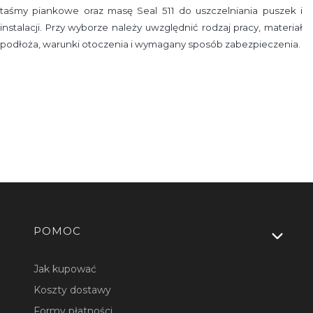
taśmy piankowe oraz masę Seal 511 do uszczelniania puszek i
instalacji. Przy wyborze należy uwzględnić rodzaj pracy, materiał
podłoża, warunki otoczenia i wymagany sposób zabezpieczenia.
Linki w stopce
POMOC
Jak kupować
Koszty dostawy
Formy płatności