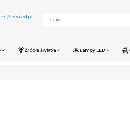
lep@neoled.pl
D
Źródła światła
Lampy LED