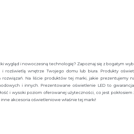
ki wygląd i nowoczesną technologię? Zapoznaj się z bogatym wy
ą i rozświetlą wnętrze Twojego domu lub biura. Produkty oświe
rozwiązań. Na liście produktów tej marki, jakie prezentujemy na
hodowych i innych. Prezentowane oświetlenie LED to gwarancja e
ałość i wysoki poziom oferowanej użyteczności, co jest pokłosie
i inne akcesoria oświetleniowe właśnie tej marki!