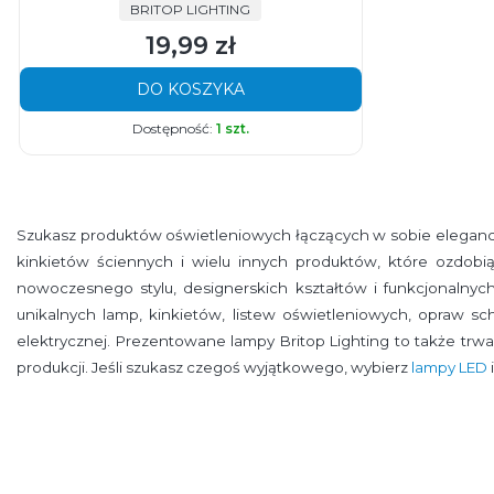
PRODUCENT
BRITOP LIGHTING
19,99 zł
Cena
DO KOSZYKA
Dostępność:
1 szt.
Szukasz produktów oświetleniowych łączących w sobie eleganc
kinkietów ściennych i wielu innych produktów, które ozdobi
nowoczesnego stylu, designerskich kształtów i funkcjonalnych 
unikalnych lamp, kinkietów, listew oświetleniowych, opraw sc
elektrycznej. Prezentowane lampy Britop Lighting to także trw
produkcji. Jeśli szukasz czegoś wyjątkowego, wybierz
lampy LED