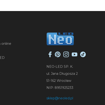
 online
LED
NEO-LED SP. K.
ul. Jana Długosza 2
51-162 Wrocław
NIP: 8951925233
sklep@neoled.pl