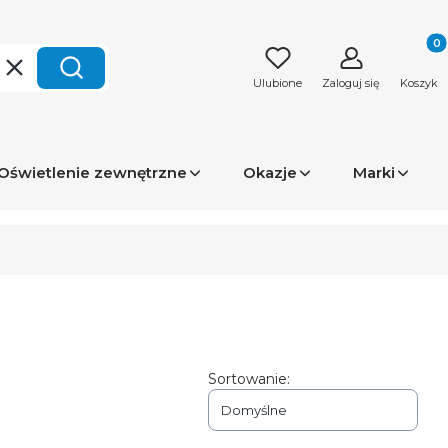
Produk
Wyczyść
Szukaj
Ulubione
Zaloguj się
Koszyk
Oświetlenie zewnętrzne
Okazje
Marki
Sortowanie:
Domyślne