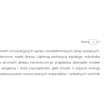
Strona
z 1
borem innowacyjnych opraw oświetleniowych, lamp wiszących,
tleniowe marki Britop Lighting zachwycą każdego miłośnika
 stronach sklepu neoled.com.pl znajdziesz dziesiątki modeli
legancji i duża oszczędność, jeśli chodzi o zużycie energii
m zastosowania nowoczesnych materiałów i unikalnych technik