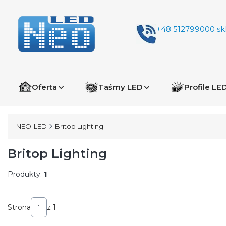
+48 512799000
sk
Oferta
Taśmy LED
Profile LE
NEO-LED
Britop Lighting
Britop Lighting
Produkty:
1
Lista produktów
Strona
z 1