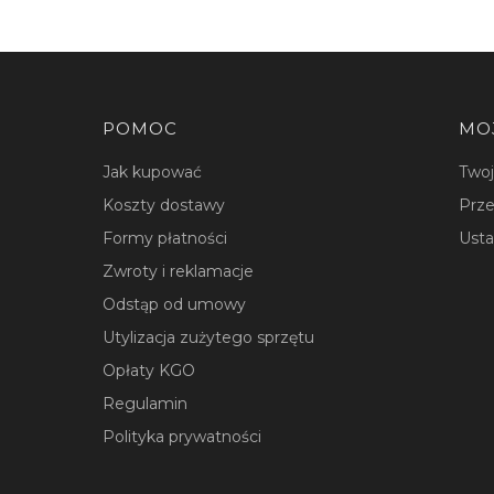
Linki w stopce
POMOC
MO
Jak kupować
Two
Koszty dostawy
Prze
Formy płatności
Usta
Zwroty i reklamacje
Odstąp od umowy
Utylizacja zużytego sprzętu
Opłaty KGO
Regulamin
Polityka prywatności