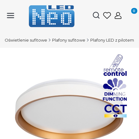
Produk
Otwórz wyszukiwark
Oświetlenie sufitowe
Plafony sufitowe
Plafony LED z pilotem