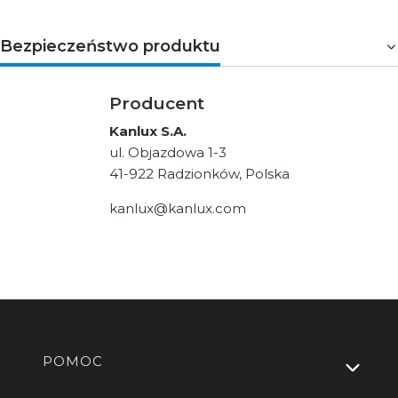
Bezpieczeństwo produktu
Producent
Kanlux S.A.
ul. Objazdowa 1-3
41-922 Radzionków, Polska
kanlux@kanlux.com
Linki w stopce
POMOC