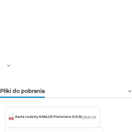
korytarz i hol – równomierne, komfortowe
oświetlenie ogólne
strefy relaksu – tryby Night Light i Sunset Light do
wieczornego wyciszenia
Rozwiązanie polecane tam, gdzie liczy się wygodne
sterowanie pilotem, regulacja barwy światła i
eleganczne wykończenie pasujące do nowoczesnych
wnętrz.
Pliki do pobrania
Karta rodziny KANLUX Plafoniera SOLN
638.50 kB