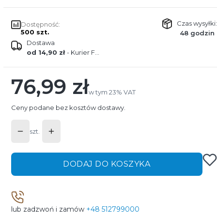
Czas wysyłki:
Dostępność:
500 szt.
48 godzin
Dostawa
od 14,90 zł
- Kurier FEDEX
76,99 zł
Cena
w tym 23% VAT
w tym
23%
VAT
Ceny podane bez kosztów dostawy.
szt.
DODAJ DO KOSZYKA
lub zadzwoń i zamów
+48 512799000