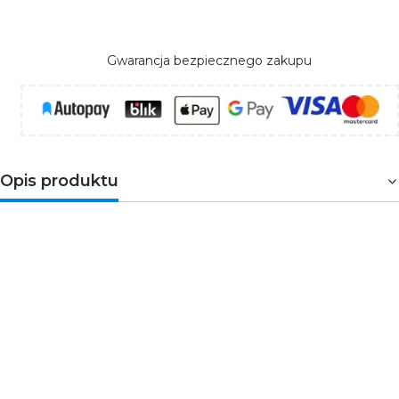
Gwarancja bezpiecznego zakupu
Opis produktu
Plafon LED z pilotem
Kanlux SOLN 25W CCT
1460 lm – ściemnialny, biało-złoty
Elegancki plafon
Kanlux SOLN LED CCTDIM W/G
łączy
dekoracyjny wygląd z funkcją regulacji barwy światła
2700–6500 K
oraz
ściemniania
z pilota IR.
Wbudowane tryby
Night Light
(delikatne światło
nocne 3000 K) i
Sunset Light
(efekt bardzo ciepłej