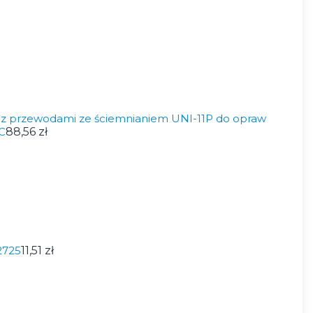
z przewodami ze ściemnianiem UNI-11P do opraw
C
88,56 zł
2725
11,51 zł