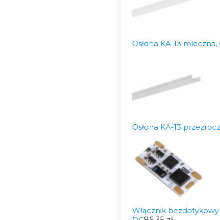
Osłona KA-13 mleczna, 
Osłona KA-13 przezrocz
Włącznik bezdotykowy z
DC
86,35 zł