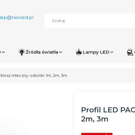
lep@neoled.pl
D
Źródła światła
Lampy LED
 klosz mleczny; odcinki: 1m, 2m, 3m
Profil LED PAC
2m, 3m