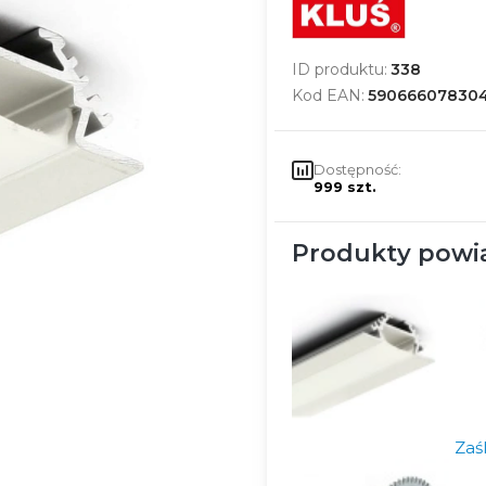
ID produktu:
338
Kod EAN:
59066607830
Dostępność:
999 szt.
Produkty powi
Zaś