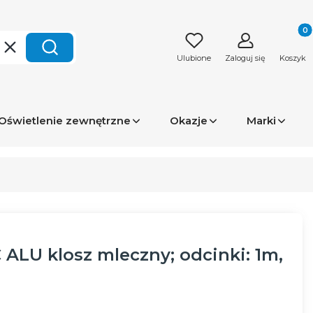
Produk
Wyczyść
Szukaj
Ulubione
Zaloguj się
Koszyk
Oświetlenie zewnętrzne
Okazje
Marki
 ALU klosz mleczny; odcinki: 1m,