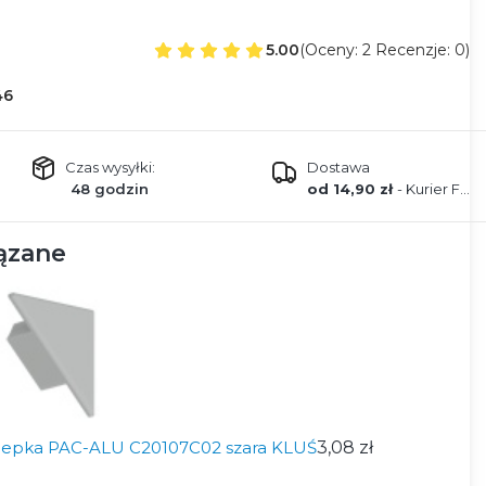
5.00
(Oceny: 2 Recenzje: 0)
46
Czas wysyłki:
Dostawa
48 godzin
od 14,90 zł
- Kurier FEDEX
ązane
lepka PAC-ALU C20107C02 szara KLUŚ
3,08 zł