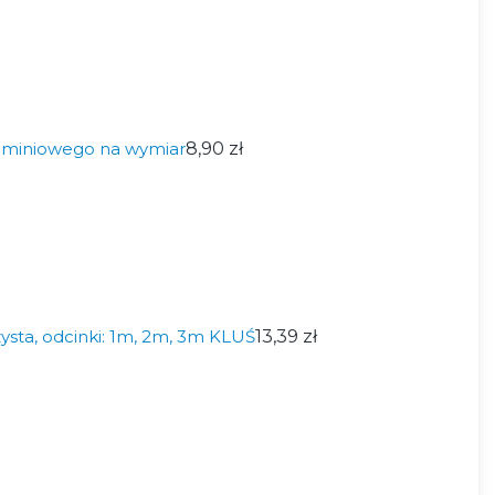
aluminiowego na wymiar
8,90 zł
ysta, odcinki: 1m, 2m, 3m KLUŚ
13,39 zł