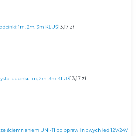
odcinki: 1m, 2m, 3m KLUŚ
13,17 zł
ysta, odcinki: 1m, 2m, 3m KLUŚ
13,17 zł
e ściemnianiem UNI-11 do opraw liniowych led 12V/24V