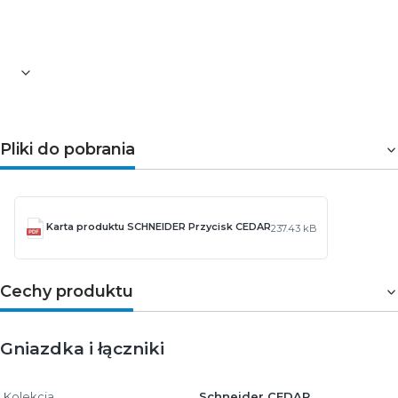
sprawdza się w domach, garażach, pomieszczeniach
gospodarczych i obiektach użytkowych.
Pliki do pobrania
Karta produktu SCHNEIDER Przycisk CEDAR
237.43 kB
Cechy produktu
Gniazdka i łączniki
Kolekcja
Schneider CEDAR