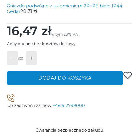
Gniazdo podwójne z uziemieniem 2P+PE białe IP44
Cedar
28,71 zł
16,47 zł
Cena
w tym 23% VAT
w tym
23%
VAT
Ceny podane bez kosztów dostawy.
szt.
DODAJ DO KOSZYKA
lub zadzwoń i zamów
+48 512799000
Gwarancja bezpiecznego zakupu