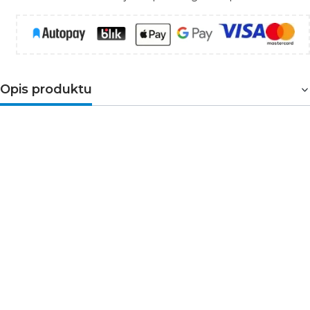
Opis produktu
Natynkowy przycisk dzwonkowy do instalacji IP44
Schneider Electric Cedar WNT101C01 to biały przycisk
jednobiegunowy przeznaczony do montażu
natynkowego i wykorzystania jako przycisk dzwonka.
Symbol dzwonka na froncie ułatwia szybkie
rozpoznanie funkcji przycisku
, szczególnie w
instalacjach z kilkoma elementami osprzętu
zamontowanymi obok siebie.
Dlaczego warto wybrać przycisk dzwonkowy