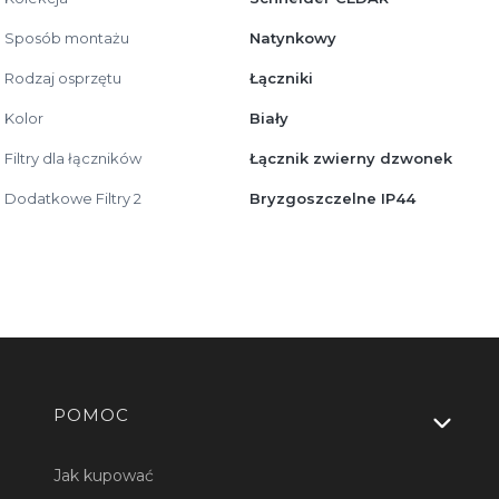
Sposób montażu
Natynkowy
Rodzaj osprzętu
Łączniki
Kolor
Biały
Filtry dla łączników
Łącznik zwierny dzwonek
Dodatkowe Filtry 2
Bryzgoszczelne IP44
Linki w stopce
POMOC
Jak kupować