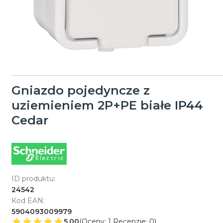
Gniazdo pojedyncze z
uziemieniem 2P+PE białe IP44
Cedar
ID produktu:
24542
Kod EAN:
5904093009979
5.00
(Oceny: 1 Recenzje: 0)