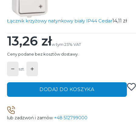
Łącznik krzyżowy natynkowy biały IP44 Cedar
14,11 zł
13,26 zł
Cena
w tym 23% VAT
w tym
23%
VAT
Ceny podane bez kosztów dostawy.
szt.
DODAJ DO KOSZYKA
lub zadzwoń i zamów
+48 512799000