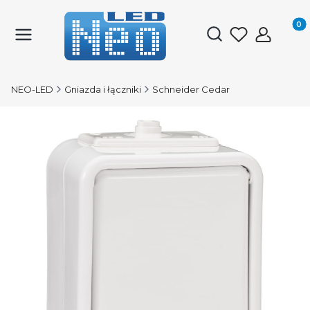
Produk
Otwórz wyszukiwark
NEO-LED
Gniazda i łączniki
Schneider Cedar