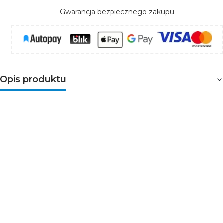
Gwarancja bezpiecznego zakupu
Opis produktu
Natynkowe gniazdo z uziemieniem do miejsc
narażonych na wilgoć
Schneider Electric Cedar NT130H01 to białe gniazdo
zasilające 2P+PE z wiekiem, przeznaczone do montażu
natynkowego.
Stopień ochrony IP44 oraz zamykane
wieko zwiększają bezpieczeństwo użytkowania w
garażach, warsztatach, piwnicach,
pomieszczeniach gospodarczych i technicznych
.