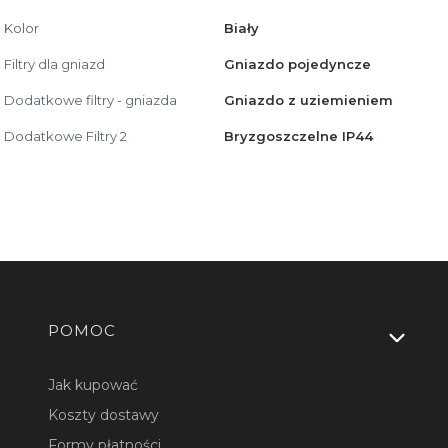
Kolor
Biały
Filtry dla gniazd
Gniazdo pojedyncze
Dodatkowe filtry - gniazda
Gniazdo z uziemieniem
Dodatkowe Filtry 2
Bryzgoszczelne IP44
Linki w stopce
POMOC
Jak kupować
Koszty dostawy
Formy płatności