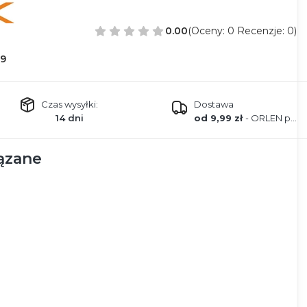
0.00
(Oceny: 0 Recenzje: 0)
9
Czas wysyłki:
Dostawa
14 dni
od 9,99 zł
- ORLEN paczka
ązane