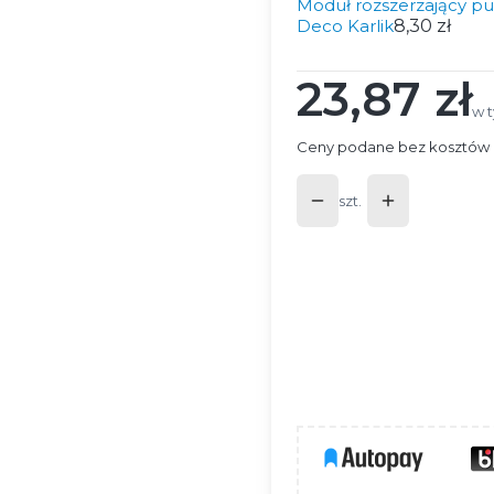
Moduł rozszerzający p
Deco Karlik
8,30 zł
23,87 zł
Cena
w 
w 
Ceny podane bez kosztów 
szt.