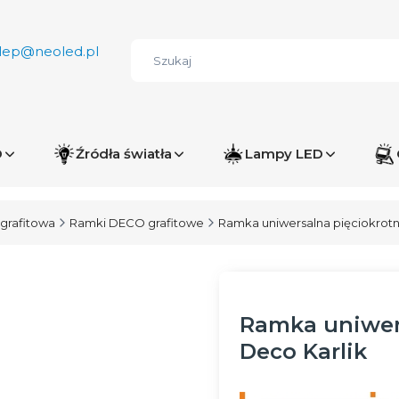
lep@neoled.pl
D
Źródła światła
Lampy LED
grafitowa
Ramki DECO grafitowe
Ramka uniwersalna pięciokrotna
Ramka uniwers
Deco Karlik