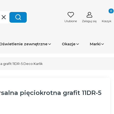
Produk
Wyczyść
Szukaj
Ulubione
Zaloguj się
Koszyk
Oświetlenie zewnętrzne
Okazje
Marki
 grafit 11DR-5 Deco Karlik
alna pięciokrotna grafit 11DR-5