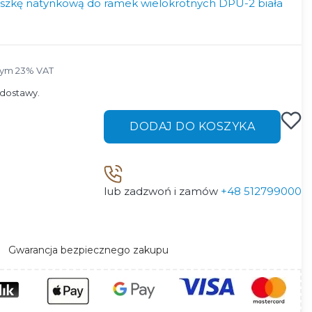
uszkę natynkową do ramek wielokrotnych DPU-2 biała
tym 23% VAT
tym
23%
VAT
dostawy.
DODAJ DO KOSZYKA
lub zadzwoń i zamów
+48 512799000
Gwarancja bezpiecznego zakupu