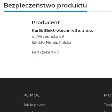
Bezpieczeństwo produktu
Producent
Karlik Elektrotechnik Sp. z o.o.
ul. Wrzesińska 29
62-330 Nekla, Polska
karlik@karlik.pl
Linki w stopce
POMOC
MO
Jak kupować
Two