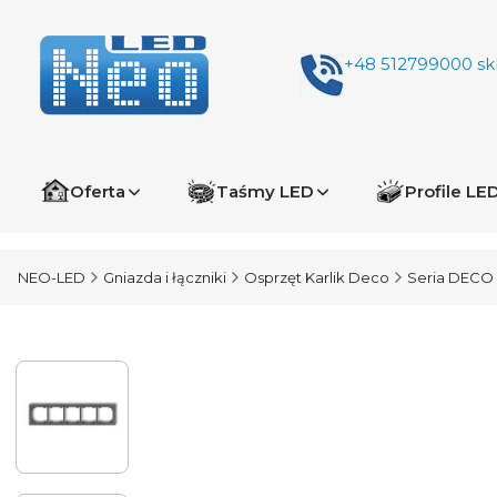
+48 512799000
sk
Oferta
Taśmy LED
Profile LE
NEO-LED
Gniazda i łączniki
Osprzęt Karlik Deco
Seria DECO 