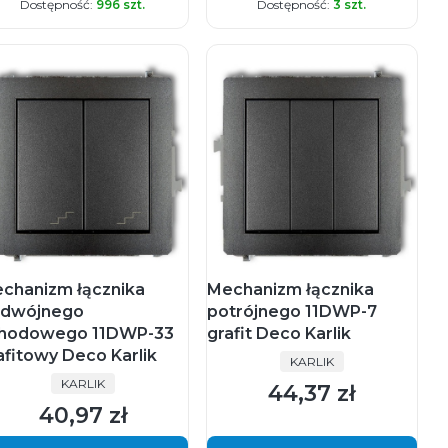
Dostępność:
996 szt.
Dostępność:
3 szt.
chanizm łącznika
Mechanizm łącznika
dwójnego
potrójnego 11DWP-7
hodowego 11DWP-33
grafit Deco Karlik
afitowy Deco Karlik
PRODUCENT
KARLIK
PRODUCENT
KARLIK
44,37 zł
Cena
40,97 zł
Cena