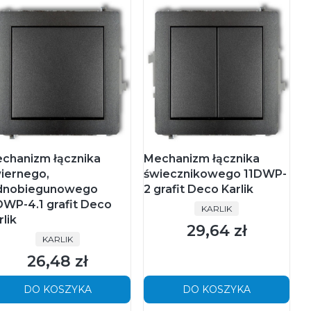
chanizm łącznika
Mechanizm łącznika
iernego,
świecznikowego 11DWP-
dnobiegunowego
2 grafit Deco Karlik
DWP-4.1 grafit Deco
PRODUCENT
KARLIK
rlik
29,64 zł
Cena
PRODUCENT
KARLIK
26,48 zł
Cena
DO KOSZYKA
DO KOSZYKA