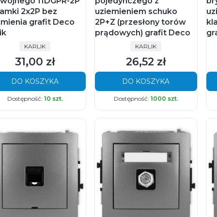
wójnego 11DGPR-2P
pojedynczego z
br
ramki 2x2P bez
uziemieniem schuko
uz
emienia grafit Deco
2P+Z (przesłony torów
kl
ik
prądowych) grafit Deco
gr
PRODUCENT
PRODUCENT
KARLIK
KARLIK
31,00 zł
26,52 zł
Cena
Cena
DO KOSZYKA
DO KOSZYKA
Dostępność:
10 szt.
Dostępność:
1000 szt.