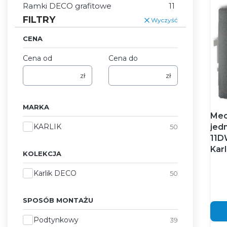
Ramki DECO grafitowe
11
FILTRY
Wyczyść
CENA
Cena od
Cena do
zł
zł
MARKA
Mec
Marka
KARLIK
jed
50
11D
Karl
KOLEKCJA
Kolekcja
Karlik DECO
50
SPOSÓB MONTAŻU
Sposób montażu
Podtynkowy
39