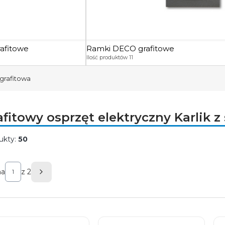
afitowe
Ramki DECO grafitowe
Ilość produktów 11
grafitowa
afitowy osprzęt elektryczny Karlik z 
ukty:
50
ta produktów
na
z 2
Następne produkty