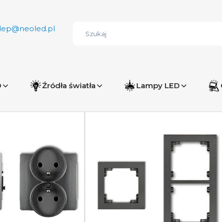
lep@neoled.pl
D
Źródła światła
Lampy LED