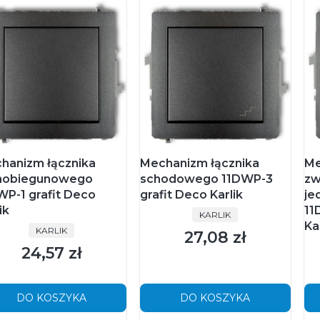
hanizm łącznika
Mechanizm łącznika
Me
nobiegunowego
schodowego 11DWP-3
zw
WP-1 grafit Deco
grafit Deco Karlik
je
ik
11
PRODUCENT
KARLIK
Ka
PRODUCENT
KARLIK
27,08 zł
Cena
24,57 zł
Cena
DO KOSZYKA
DO KOSZYKA