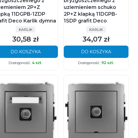
yzgoszczelnego z
bryzgoszczelnego z
iemieniem 2P+Z
uziemieniem schuko
apką 11DGPB-1ZDP
2P+Z klapką 11DGPB-
afit Deco Karlik dymna
1SDP grafit Deco
PRODUCENT
PRODUCENT
KARLIK
KARLIK
30,58 zł
34,07 zł
Cena
Cena
DO KOSZYKA
DO KOSZYKA
Dostępność:
4 szt.
Dostępność:
92 szt.