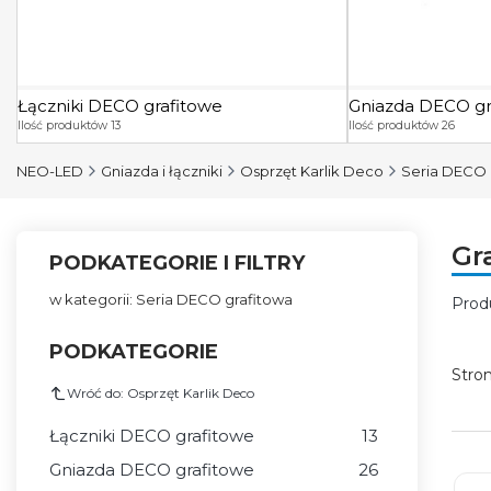
Łączniki DECO grafitowe
Gniazda DECO gr
Ilość produktów 13
Ilość produktów 26
NEO-LED
Gniazda i łączniki
Osprzęt Karlik Deco
Seria DECO 
Gr
PODKATEGORIE I FILTRY
w kategorii: Seria DECO grafitowa
Prod
Lis
PODKATEGORIE
Stro
Wróć do: Osprzęt Karlik Deco
Łączniki DECO grafitowe
13
Gniazda DECO grafitowe
26