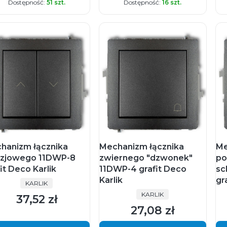
Dostępność:
51 szt.
Dostępność:
16 szt.
hanizm łącznika
Mechanizm łącznika
Me
uzjowego 11DWP-8
zwiernego "dzwonek"
po
it Deco Karlik
11DWP-4 grafit Deco
sc
Karlik
gr
PRODUCENT
KARLIK
PRODUCENT
KARLIK
37,52 zł
Cena
27,08 zł
Cena