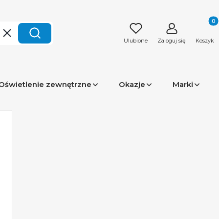
Produk
Wyczyść
Szukaj
Ulubione
Zaloguj się
Koszyk
Oświetlenie zewnętrzne
Okazje
Marki