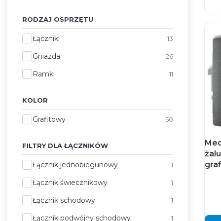
RODZAJ OSPRZĘTU
Rodzaj osprzętu
Łączniki
13
Gniazda
26
Ramki
11
KOLOR
Kolor
Grafitowy
50
Mec
FILTRY DLA ŁĄCZNIKÓW
żal
Filtry dla łączników
graf
Łącznik jednobiegunowy
1
Łącznik świecznikowy
1
Łącznik schodowy
1
Łącznik podwójny schodowy
1