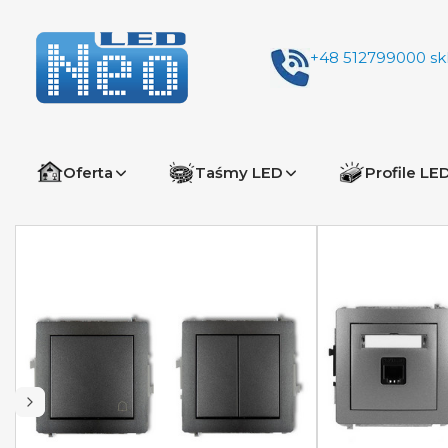
+48 512799000
sk
Oferta
Taśmy LED
Profile LE