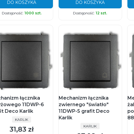
DO KOSZYKA
DO KOSZYKA
Dostępność:
1000 szt.
Dostępność:
12 szt.
hanizm łącznika
Mechanizm łącznika
Me
yżowego 11DWP-6
zwiernego "światło"
ża
it Deco Karlik
11DWP-5 grafit Deco
po
Karlik
88
PRODUCENT
KARLIK
PRODUCENT
KARLIK
31,83 zł
Cena