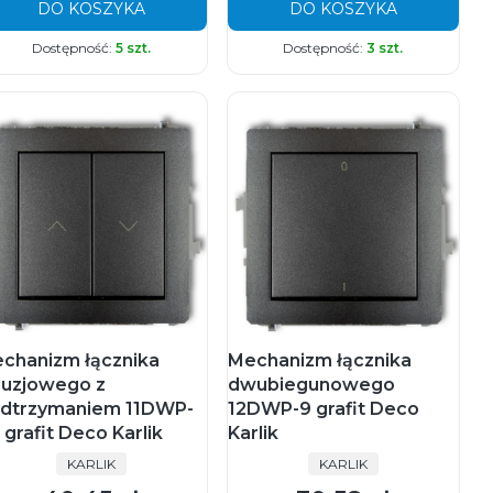
DO KOSZYKA
DO KOSZYKA
Dostępność:
5 szt.
Dostępność:
3 szt.
chanizm łącznika
Mechanizm łącznika
luzjowego z
dwubiegunowego
dtrzymaniem 11DWP-
12DWP-9 grafit Deco
 grafit Deco Karlik
Karlik
PRODUCENT
PRODUCENT
KARLIK
KARLIK