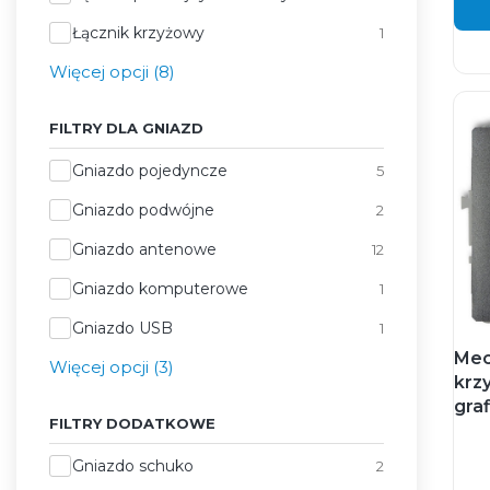
Łącznik krzyżowy
1
Więcej opcji (8)
FILTRY DLA GNIAZD
Filtry dla gniazd
Gniazdo pojedyncze
5
Gniazdo podwójne
2
Gniazdo antenowe
12
Gniazdo komputerowe
1
Gniazdo USB
1
Mec
Więcej opcji (3)
krz
graf
FILTRY DODATKOWE
Filtry dodatkowe
Gniazdo schuko
2