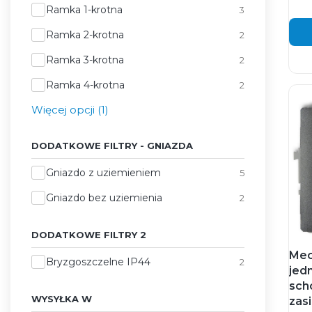
Ramka 1-krotna
3
Ramka 2-krotna
2
Ramka 3-krotna
2
Ramka 4-krotna
2
Więcej opcji (1)
DODATKOWE FILTRY - GNIAZDA
Dodatkowe filtry - gniazda
Gniazdo z uziemieniem
5
Gniazdo bez uziemienia
2
DODATKOWE FILTRY 2
Mec
Dodatkowe Filtry 2
Bryzgoszczelne IP44
2
jed
sch
WYSYŁKA W
zas