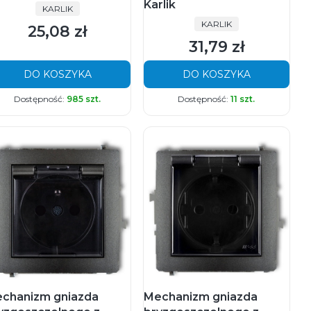
Karlik
PRODUCENT
KARLIK
PRODUCENT
KARLIK
25,08 zł
Cena
31,79 zł
Cena
DO KOSZYKA
DO KOSZYKA
Dostępność:
985 szt.
Dostępność:
11 szt.
chanizm gniazda
Mechanizm gniazda