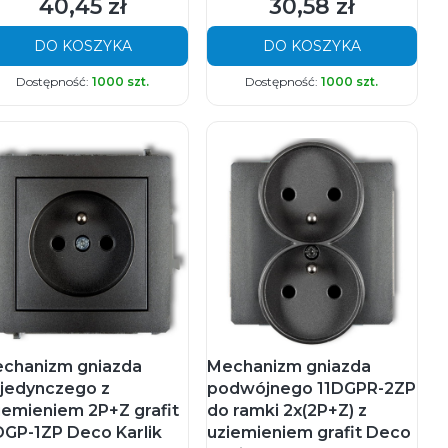
40,45 zł
30,58 zł
Cena
Cena
DO KOSZYKA
DO KOSZYKA
Dostępność:
1000 szt.
Dostępność:
1000 szt.
chanizm gniazda
Mechanizm gniazda
jedynczego z
podwójnego 11DGPR-2ZP
iemieniem 2P+Z grafit
do ramki 2x(2P+Z) z
DGP-1ZP Deco Karlik
uziemieniem grafit Deco