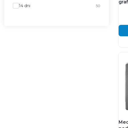
graf
Wysyłka w
14 dni
50
Mec