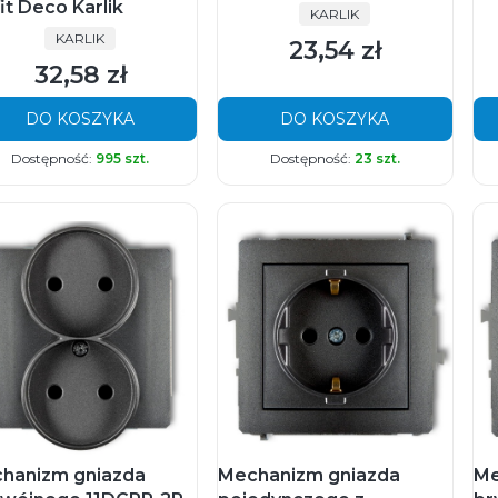
it Deco Karlik
PRODUCENT
KARLIK
PRODUCENT
KARLIK
23,54 zł
Cena
32,58 zł
Cena
DO KOSZYKA
DO KOSZYKA
Dostępność:
995 szt.
Dostępność:
23 szt.
hanizm gniazda
Mechanizm gniazda
Me