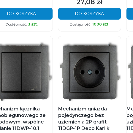
27,08 zł
Cena
DO KOSZYKA
DO KOSZYKA
Dostępność:
3 szt.
Dostępność:
1000 szt.
hanizm łącznika
Mechanizm gniazda
Me
nobiegunowego ze
pojedynczego bez
po
odowym, wspólne
uziemienia 2P grafit
uz
ilanie 11DWP-10.1
11DGP-1P Deco Karlik
11