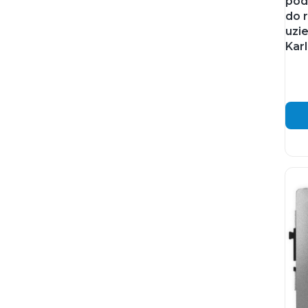
pod
do 
uzi
Karl