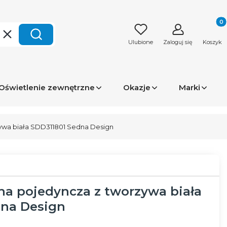
Produk
Wyczyść
Szukaj
Ulubione
Zaloguj się
Koszyk
Oświetlenie zewnętrzne
Okazje
Marki
wa biała SDD311801 Sedna Design
a pojedyncza z tworzywa biała
dna Design