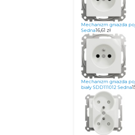
Mechanizm gniazda poj
Sedna
16,61 zł
Mechanizm gniazda poj
biały SDD111012 Sedna
1