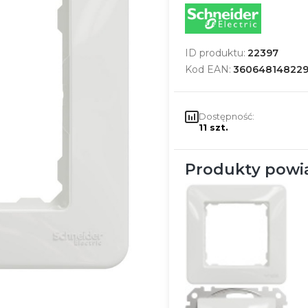
ID produktu:
22397
Kod EAN:
36064814822
Dostępność:
11 szt.
Produkty powi