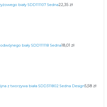
zyżowego biały SDD111107 Sedna
22,35 zł
odwójnego biały SDD111118 Sedna
18,01 zł
na z tworzywa biała SDD311802 Sedna Design
5,58 zł