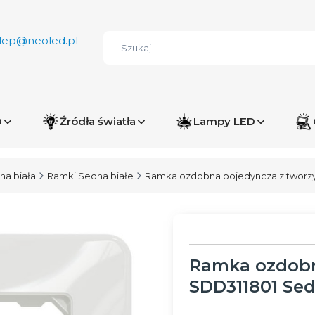
lep@neoled.pl
D
Źródła światła
Lampy LED
na biała
Ramki Sedna białe
Ramka ozdobna pojedyncza z tworzy
Ramka ozdobn
SDD311801 Se