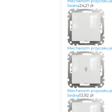
Mechanizm przycisku j
Sedna
24,21 zł
Mechanizm przycisku j
Mechanizm przycisku je
Sedna
13,92 zł