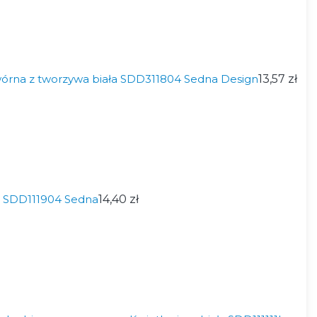
rna z tworzywa biała SDD311804 Sedna Design
13,57 zł
a SDD111904 Sedna
14,40 zł