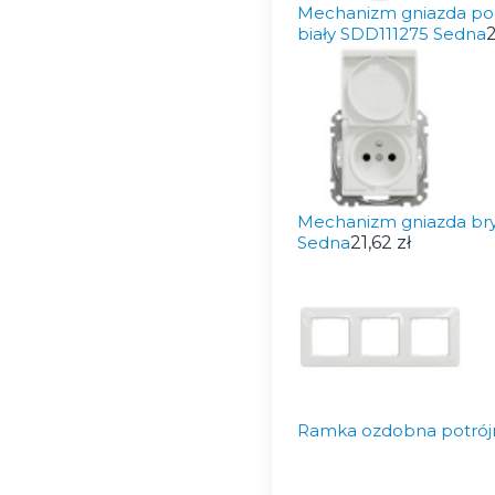
Mechanizm gniazda pod
biały SDD111275 Sedna
2
Mechanizm gniazda bry
Sedna
21,62 zł
Ramka ozdobna potrójn