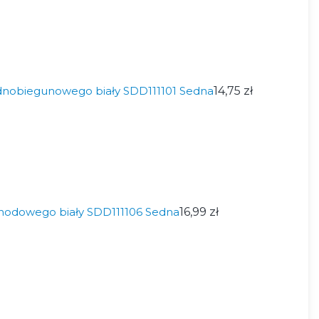
dnobiegunowego biały SDD111101 Sedna
14,75 zł
hodowego biały SDD111106 Sedna
16,99 zł