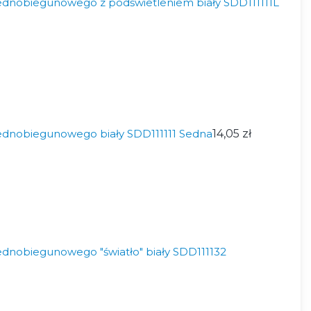
ednobiegunowego z podświetleniem biały SDD111111L
ednobiegunowego biały SDD111111 Sedna
14,05 zł
dnobiegunowego "światło" biały SDD111132