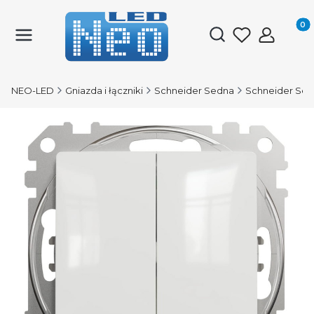
Produk
Otwórz wyszukiwark
NEO-LED
Gniazda i łączniki
Schneider Sedna
Schneider Sed