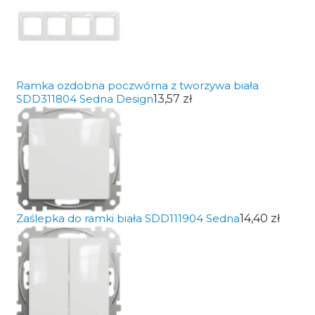
Ramka ozdobna poczwórna z tworzywa biała
SDD311804 Sedna Design
13,57 zł
Zaślepka do ramki biała SDD111904 Sedna
14,40 zł