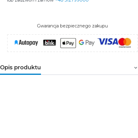
lub zadzwoń i zamów
+48 512799000
Gwarancja bezpiecznego zakupu
Opis produktu
Niezależne sterowanie dwoma obwodami
oświetlenia
Schneider Electric Sedna Design & Elements
SDD111105L to łącznik świecznikowy z podświetleniem
przeznaczony do sterowania dwoma niezależnymi
obwodami oświetleniowymi.
Rozwiązanie szczególnie