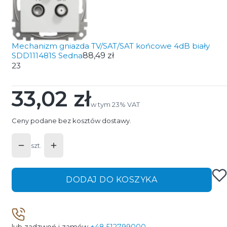
Mechanizm gniazda TV/SAT/SAT końcowe 4dB biały
SDD111481S Sedna
88,49 zł
23
33,02 zł
Cena
w tym 23% VAT
w tym
23%
VAT
Ceny podane bez kosztów dostawy.
szt.
DODAJ DO KOSZYKA