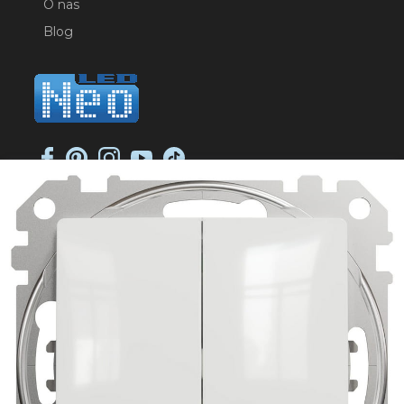
O nas
Blog
NEO-LED SP. K.
ul. Jana Długosza 2
51-162 Wrocław
NIP: 8951925233
sklep@neoled.pl