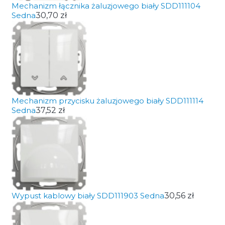
Mechanizm łącznika żaluzjowego biały SDD111104
Sedna
30,70 zł
Mechanizm przycisku żaluzjowego biały SDD111114
Sedna
37,52 zł
Wypust kablowy biały SDD111903 Sedna
30,56 zł