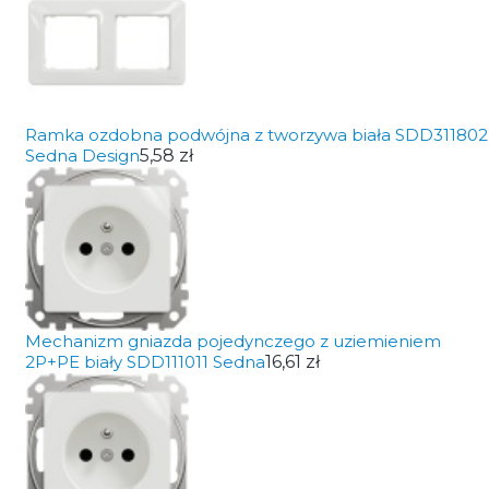
Ramka ozdobna podwójna z tworzywa biała SDD311802
Sedna Design
5,58 zł
Mechanizm gniazda pojedynczego z uziemieniem
2P+PE biały SDD111011 Sedna
16,61 zł