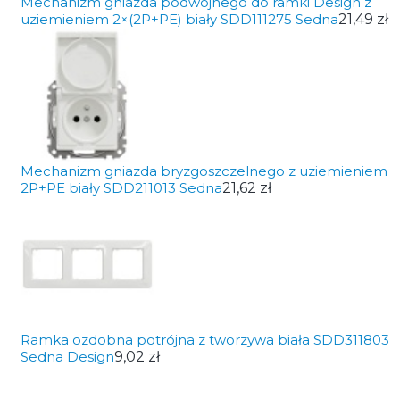
Mechanizm gniazda podwójnego do ramki Design z
uziemieniem 2×(2P+PE) biały SDD111275 Sedna
21,49 zł
Mechanizm gniazda bryzgoszczelnego z uziemieniem
2P+PE biały SDD211013 Sedna
21,62 zł
Ramka ozdobna potrójna z tworzywa biała SDD311803
Sedna Design
9,02 zł