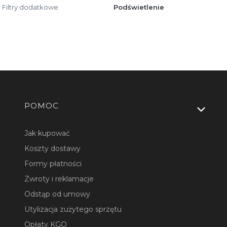
Filtry dodatkowe
Podświetlenie
Linki w stopce
POMOC
Jak kupować
Koszty dostawy
Formy płatności
Zwroty i reklamacje
Odstąp od umowy
Utylizacja zużytego sprzętu
Opłaty KGO