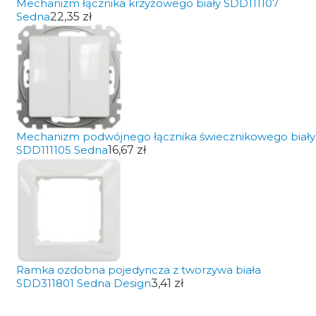
Mechanizm łącznika krzyżowego biały SDD111107
Sedna
22,35 zł
Mechanizm podwójnego łącznika świecznikowego biały
SDD111105 Sedna
16,67 zł
Ramka ozdobna pojedyncza z tworzywa biała
SDD311801 Sedna Design
3,41 zł