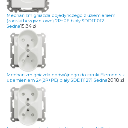
Mechanizm gniazda pojedynczego z uziemieniem
(zaciski bezgwintowe) 2P+PE biały SDD111012
Sedna
15,84 zł
Mechanizm gniazda podwójnego do ramki Elements z
uziemieniem 2×(2P+PE) biały SDD111271 Sedna
20,18 zł