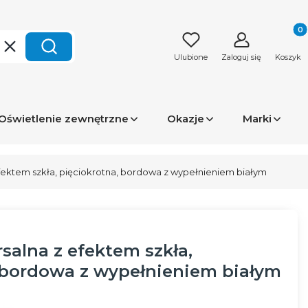
Produk
Wyczyść
Szukaj
Ulubione
Zaloguj się
Koszyk
Oświetlenie zewnętrzne
Okazje
Marki
fektem szkła, pięciokrotna, bordowa z wypełnieniem białym
alna z efektem szkła,
 bordowa z wypełnieniem białym