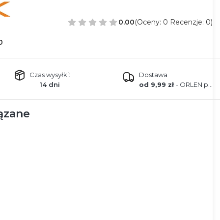
0.00
(Oceny: 0 Recenzje: 0)
0
Czas wysyłki:
Dostawa
14 dni
od 9,99 zł
- ORLEN paczka
ązane