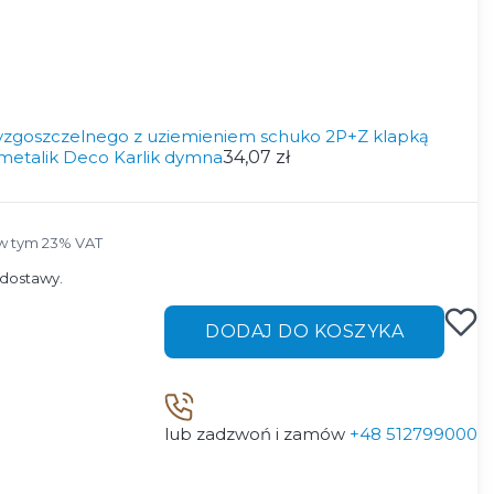
zgoszczelnego z uziemieniem schuko 2P+Z klapką
etalik Deco Karlik dymna
34,07 zł
w tym 23% VAT
w tym
23%
VAT
dostawy.
DODAJ DO KOSZYKA
lub zadzwoń i zamów
+48 512799000