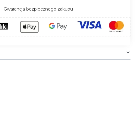
Gwarancja bezpiecznego zakupu
rzu oryginalnego akcentu. Szklany efekt dodaje
Ramka pięciokrotna
to efektowny wybór do