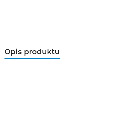
Opis produktu
Wyrazista
bordowa ramka
z
kontrastowym
bi
elegancji, a połączenie kolorów sprawia, że
zaawansowanych systemów elektrycznych, gwar
➤Parametry techniczne
Seria: Deco
Kategoria: ramki z efektem szkła
Model: ramka pięciokrotna
Kolor: bordowy