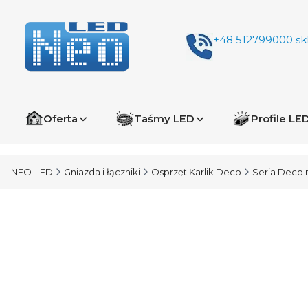
+48 512799000
sk
Oferta
Taśmy LED
Profile LE
NEO-LED
Gniazda i łączniki
Osprzęt Karlik Deco
Seria Deco 