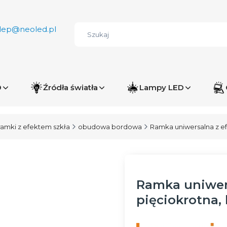
lep@neoled.pl
D
Źródła światła
Lampy LED
ramki z efektem szkła
obudowa bordowa
Ramka uniwersalna z e
Ramka uniwers
pięciokrotna,