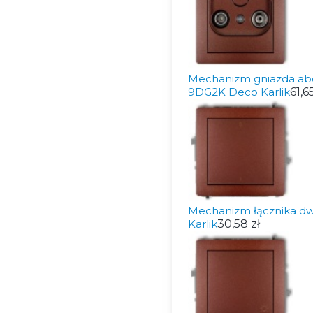
Mechanizm gniazda ab
9DG2K Deco Karlik
61,65
Mechanizm łącznika d
Karlik
30,58 zł