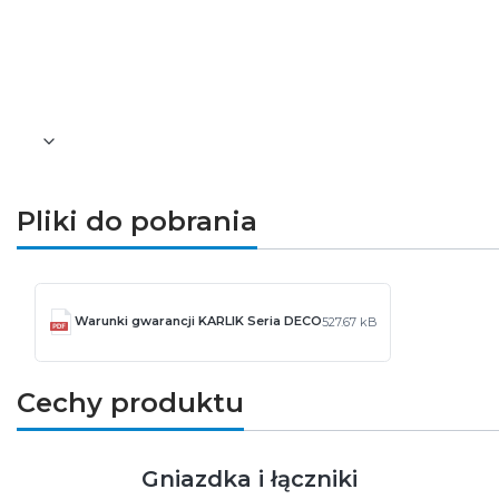
Kolor wypełnienia: biały
Materiał: ASA
Stopień ochrony: IP20
Wymiary [mm]: 373,80 x 90,20 x 12,9
Gwarancja: 5 lat
Pliki do pobrania
Warunki gwarancji KARLIK Seria DECO
527.67 kB
Cechy produktu
Gniazdka i łączniki