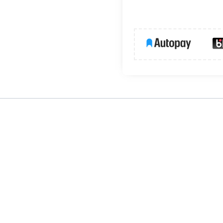
ałym wypełnieniem
to propozycja dla osób, które chcą dodać wnęt
 ramka świetnie pasuje do nowoczesnych i stylowych aranżacji.
antujący eleganckie wykończenie wnętrza.