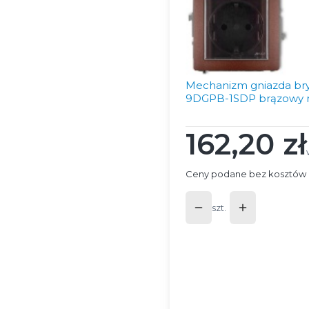
Mechanizm gniazda bry
9DGPB-1SDP brązowy m
162,20 zł
Cena
Ceny podane bez kosztów 
szt.