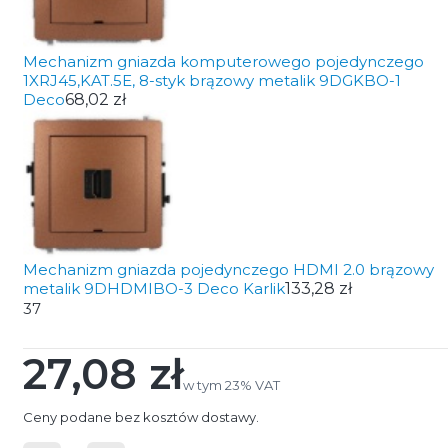
Mechanizm gniazda komputerowego pojedynczego
1XRJ45,KAT.5E, 8-styk brązowy metalik 9DGKBO-1
Deco
68,02 zł
Mechanizm gniazda pojedynczego HDMI 2.0 brązowy
metalik 9DHDMIBO-3 Deco Karlik
133,28 zł
37
27,08 zł
Cena
w tym 23% VAT
w tym
23%
VAT
Ceny podane bez kosztów dostawy.