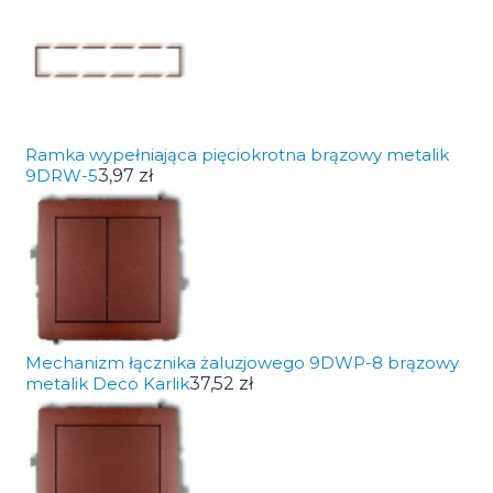
Ramka wypełniająca pięciokrotna brązowy metalik
9DRW-5
3,97 zł
Mechanizm łącznika żaluzjowego 9DWP-8 brązowy
metalik Deco Karlik
37,52 zł