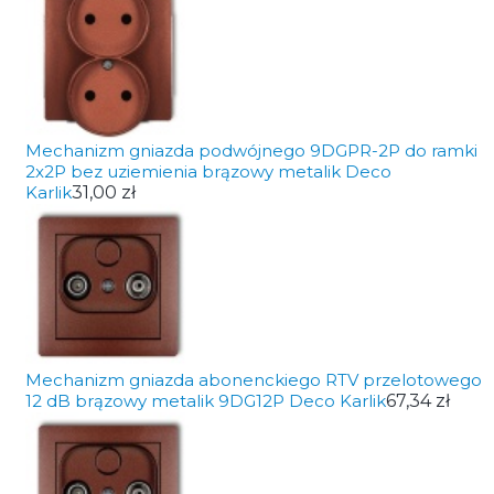
Mechanizm gniazda podwójnego 9DGPR-2P do ramki
2x2P bez uziemienia brązowy metalik Deco
Karlik
31,00 zł
Mechanizm gniazda abonenckiego RTV przelotowego
12 dB brązowy metalik 9DG12P Deco Karlik
67,34 zł