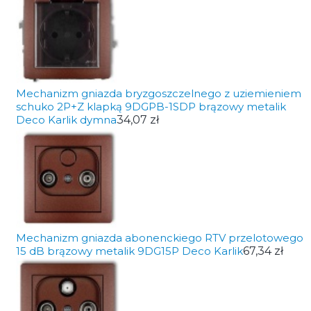
Mechanizm gniazda bryzgoszczelnego z uziemieniem
schuko 2P+Z klapką 9DGPB-1SDP brązowy metalik
Deco Karlik dymna
34,07 zł
Mechanizm gniazda abonenckiego RTV przelotowego
15 dB brązowy metalik 9DG15P Deco Karlik
67,34 zł