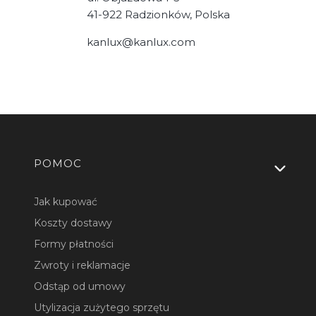
41-922 Radzionków, Polska
kanlux@kanlux.com
Linki w stopce
POMOC
Jak kupować
Koszty dostawy
Formy płatności
Zwroty i reklamacje
Odstąp od umowy
Utylizacja zużytego sprzętu