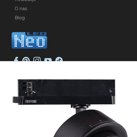
O nas
Blog
NEO-LED SP. K.
ul. Jana Długosza 2
51-162 Wrocław
NIP: 8951925233
sklep@neoled.pl