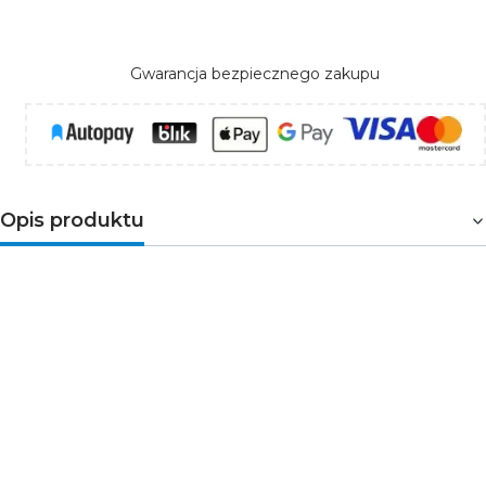
Gwarancja bezpiecznego zakupu
Opis produktu
Projektor na szynoprzewód BTL LED stanowi doskonałe
połączenie estetycznego wzornictwa i najnowszych
technologii. Reflektor przystosowany został do montażu
na szynie trójfazowej, w tym do systemu Kanlux TEAR.
Świetnie sprawdzi się do oświetlania miejsc, na które
chcemy zwrócić uwagę, dzięki regulacji kąta świecenia
w zakresie od 15° do 45°. Ponad to w zestawie znajduje
się przesłona o strukturze plastra