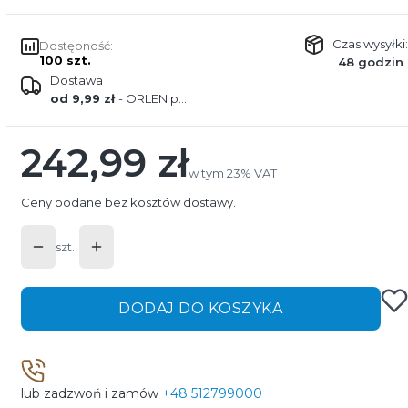
Czas wysyłki:
Dostępność:
100 szt.
48 godzin
Dostawa
od 9,99 zł
- ORLEN paczka
242,99 zł
Cena
w tym 23% VAT
w tym
23%
VAT
Ceny podane bez kosztów dostawy.
szt.
DODAJ DO KOSZYKA
lub zadzwoń i zamów
+48 512799000