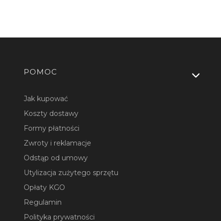
Linki w stopce
POMOC
Jak kupować
Koszty dostawy
Formy płatności
Zwroty i reklamacje
Odstąp od umowy
Utylizacja zużytego sprzętu
Opłaty KGO
Regulamin
Polityka prywatności