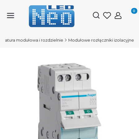
Produk
Otwórz wyszukiwark
aratura modułowa i rozdzielnie
Modułowe rozłączniki izolacyjne