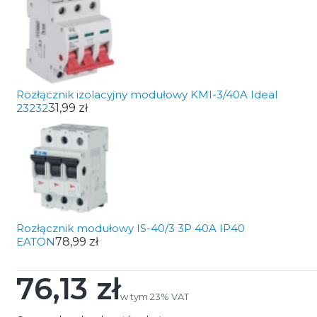
Rozłącznik izolacyjny modułowy KMI-3/40A Ideal
23232
31,99 zł
Rozłącznik modułowy IS-40/3 3P 40A IP40
EATON
78,99 zł
76,13 zł
Cena
w tym 23% VAT
w tym
23%
VAT