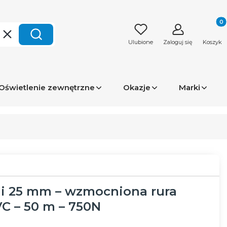
Produk
Wyczyść
Szukaj
Ulubione
Zaloguj się
Koszyk
Oświetlenie zewnętrzne
Okazje
Marki
li 25 mm – wzmocniona rura
C – 50 m – 750N