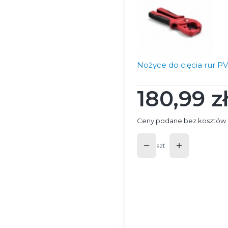
Nożyce do cięcia rur P
180,99 z
Cena
Ceny podane bez kosztów 
szt.