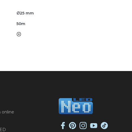
∅25 mm
50m
nie
 online
LED