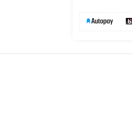
wytrzymały peszel PVC przeznaczony do ochrony i prowadz
wia bezpieczne układanie większych wiązek kablowych. Cha
rukcją, która ułatwia montaż nawet w trudno dostępnych mi
d uszkodzeniami mechanicznymi