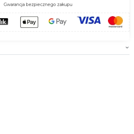
Gwarancja bezpiecznego zakupu
enia przewodów elektrycznych. Dzięki
rakteryzuje się wysoką odpornością na
ejscach. Idealna do zastosowań