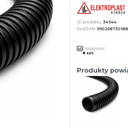
ID produktu:
34344
Kod EAN:
590268730188
Dostępność:
8 szt.
Produkty powi