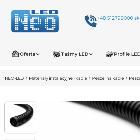
+48 512799000
sk
Oferta
Taśmy LED
Profile LE
NEO-LED
Materiały instalacyjne i kable
Peszel na kable
Pesze