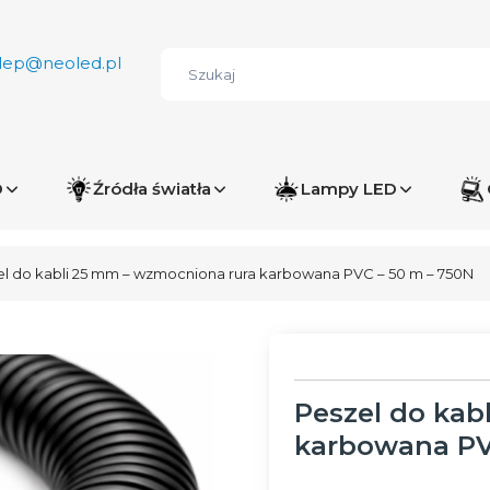
lep@neoled.pl
D
Źródła światła
Lampy LED
l do kabli 25 mm – wzmocniona rura karbowana PVC – 50 m – 750N
Peszel do kab
karbowana PV