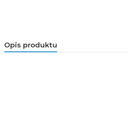
Opis produktu
Opis produktu
Rura giętka karbowana RKSG/PV 25/19 to 
zwiększonej średnicy wewnętrznej umożli
ściskanie do 750 N oraz elastyczną konst
podtynkowych i natynkowych.
Najważniejsze korzyści
Skuteczna ochrona przewodów prze