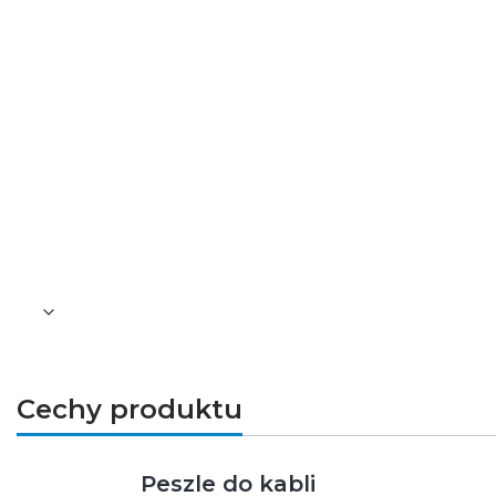
Wysoka odporność na ściskanie do 7
Duża średnica ułatwiająca prowadze
Zastosowanie
Rura giętka karbowana RKSG/PV 25/19 prz
natynkowych oraz w przestrzeniach tech
Montaż i kompatybilność
Rura nadaje się do szybkiego montażu w ś
wymiaru wewnętrznego 19 mm. Może być st
Cechy produktu
Peszle do kabli