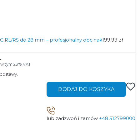
VC RL/RS do 28 mm – profesjonalny obcinak
199,99 zł
ł
w tym 23% VAT
w tym
23%
VAT
dostawy.
DODAJ DO KOSZYKA
lub zadzwoń i zamów
+48 512799000