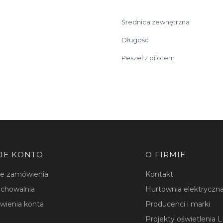
Średnica zewnętrzna
Długość
Peszel z pilotem
JE KONTO
O FIRMIE
je zamówienia
Kontakt
chowalnia
Hurtownia elektryczna
wienia konta
Producenci i marki
Projekty oświetlenia 