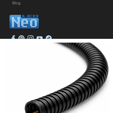
Blog
NEO-LED SP. K.
ul. Jana Długosza 2
51-162 Wrocław
NIP: 8951925233
sklep@neoled.pl
Sklep internetowy
Shoper Premium