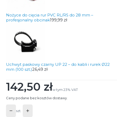
Nożyce do cięcia rur PVC RL/RS do 28 mm –
profesjonalny obcinak
199,99 zł
Uchwyt paskowy czarny UP 22 – do kabli i rurek Ø22
mm (100 szt.)
26,49 zł
142,50 zł
Cena
w tym 23% VAT
w tym
23%
VAT
Ceny podane bez kosztów dostawy.
szt.