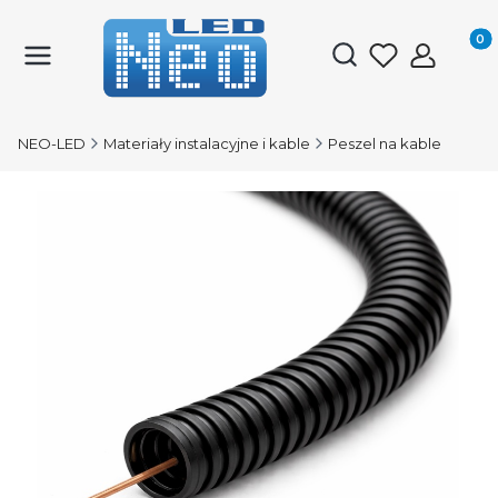
Produk
Otwórz wyszukiwark
NEO-LED
Materiały instalacyjne i kable
Peszel na kable