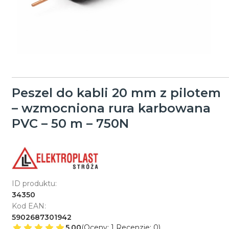
Peszel do kabli 20 mm z pilotem
– wzmocniona rura karbowana
PVC – 50 m – 750N
ID produktu:
34350
Kod EAN:
5902687301942
5.00
(Oceny: 1 Recenzje: 0)