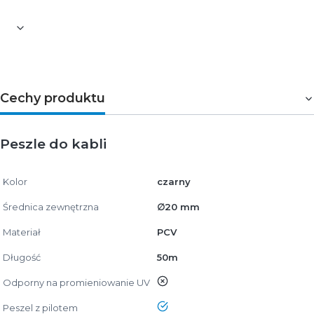
Cechy produktu
Peszle do kabli
Kolor
czarny
Średnica zewnętrzna
∅20 mm
Materiał
PCV
Długość
50m
nie
Odporny na promieniowanie UV
tak
Peszel z pilotem