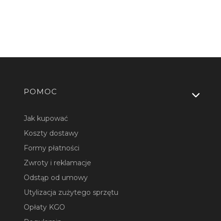
Linki w stopce
POMOC
Jak kupować
Koszty dostawy
Formy płatności
Zwroty i reklamacje
Odstąp od umowy
Utylizacja zużytego sprzętu
Opłaty KGO