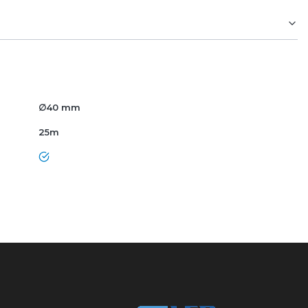
∅40 mm
25m
tak