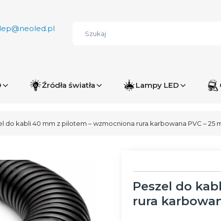
lep@neoled.pl
D
Źródła światła
Lampy LED
l do kabli 40 mm z pilotem – wzmocniona rura karbowana PVC – 25 
Peszel do kab
rura karbowan