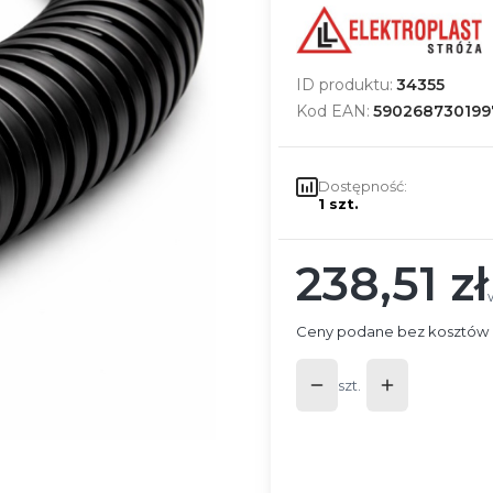
ID produktu:
34355
Kod EAN:
590268730199
Dostępność:
1 szt.
238,51 zł
Cena
Ceny podane bez kosztów 
szt.