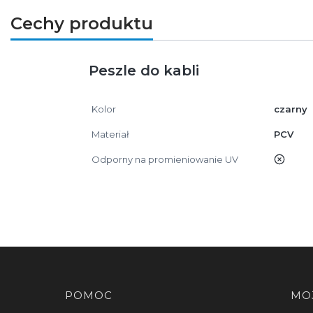
Cechy produktu
Peszle do kabli
Kolor
czarny
Materiał
PCV
Odporny na promieniowanie UV
nie
Linki w stopce
POMOC
MO