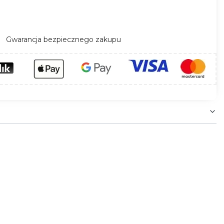
Gwarancja bezpiecznego zakupu
l) wyposażona w pilot, przeznaczona do
ysoką odpornością na ściskanie do 750 N
unkach montażowych. Odcinek o długości