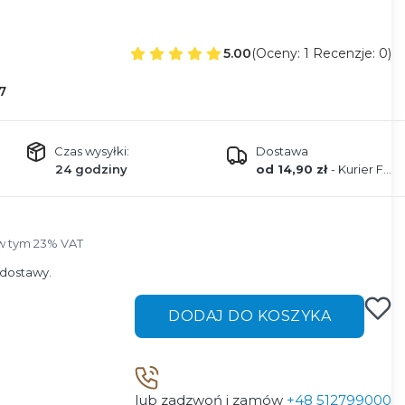
5.00
(Oceny: 1 Recenzje: 0)
7
Czas wysyłki:
Dostawa
24 godziny
od 14,90 zł
- Kurier FEDEX
w tym 23% VAT
w tym
23%
VAT
dostawy.
DODAJ DO KOSZYKA
lub zadzwoń i zamów
+48 512799000