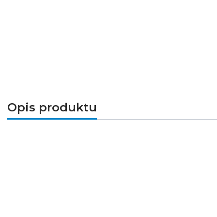
Opis produktu
Opis produktu
Rura giętka karbowana RKSG/PV/PIL 40/33
ochrony oraz sprawnego prowadzenia duży
oraz elastyczną karbowaną konstrukcją, k
25 m idealnie sprawdzi się w instalacjach