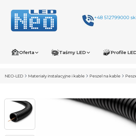
+48 512799000
sk
Oferta
Taśmy LED
Profile LE
NEO-LED
Materiały instalacyjne i kable
Peszel na kable
Pesze