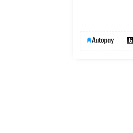
 to bardzo pojemna i wytrzymała rura osłonowa PVC (pesze
ch wiązek przewodów elektrycznych. Charakteryzuje się w
tóra ułatwia prowadzenie instalacji nawet w trudnych war
 podtynkowych i natynkowych.