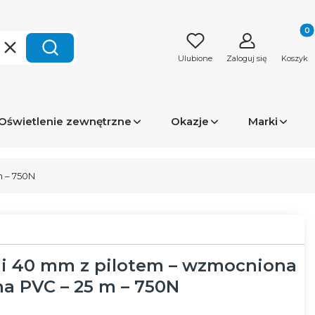
Produk
Wyczyść
Szukaj
Ulubione
Zaloguj się
Koszyk
Oświetlenie zewnętrzne
Okazje
Marki
m – 750N
li 40 mm z pilotem – wzmocniona
a PVC – 25 m – 750N