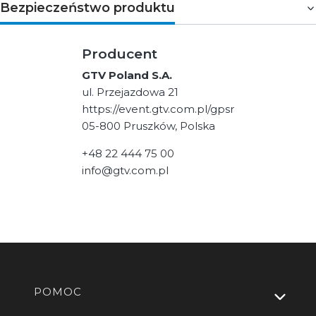
Bezpieczeństwo produktu
Producent
GTV Poland S.A.
ul. Przejazdowa 21
https://event.gtv.com.pl/gpsr
05-800 Pruszków, Polska
+48 22 444 75 00
info@gtv.com.pl
Linki w stopce
POMOC