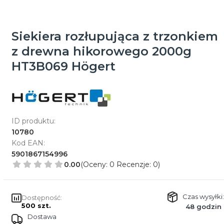
Siekiera rozłupująca z trzonkiem
z drewna hikorowego 2000g
HT3B069 Högert
ID produktu:
10780
Kod EAN:
5901867154996
0.00
(Oceny: 0 Recenzje: 0)
Czas wysyłki:
Dostępność:
500 szt.
48 godzin
Dostawa