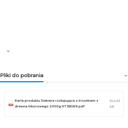
Długość [mm]: 700
Długość obucha [mm]: 195
Materiał: drewno hikorowe
Spełnia normę: DIN 5131
Szerokość obucha [mm]: 77
Twardość Rockwella [HRC]: 47-55
Waga [g]: 2000
Pliki do pobrania
Karta produktu Siekiera rozłupująca z trzonkiem z
944.63
drewna hikorowego 2000g HT3B069.pdf
kB