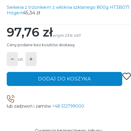
Siekiera z trzonkiem z włókna szklanego 800g HT3B071
Högert
45,34 zł
97,76 zł
Cena
w tym 23% VAT
w tym
23%
VAT
Ceny podane bez kosztów dostawy.
szt.
DODAJ DO KOSZYKA
lub zadzwoń i zamów
+48 512799000
Gwarancja bezpiecznego zakupu