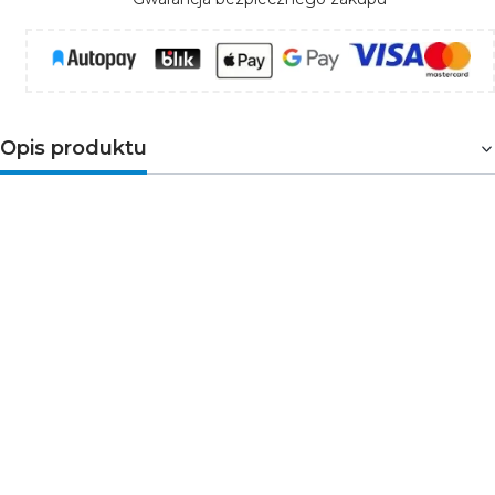
Opis produktu
Siekiera 2000g z trzonkiem z drewna hikorowego
HT3B069 Högert wykorzystywana do łupania i rąbania,
np. do ociosania ściętego pnia. Wyprofilowany uchwyt
zapewnia wygodne i stabilne ułożenie w dłoni każdego
fachowca. Rękojeść zabezpieczono warstwą lakieru,
który chroni przed wilgocią oraz promieniowaniem UV,
dla dłuższego czasu użytkowania. Siekiera została
wykonana zgodnie z niemiecką normą jakościową DIN
5131.
Parametry techniczne