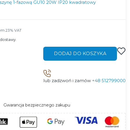
 szynę 1-fazową GU10 20W IP20 kwadratowy
ym 23% VAT
tym
23%
VAT
dostawy.
DODAJ DO KOSZYKA
lub zadzwoń i zamów
+48 512799000
Gwarancja bezpiecznego zakupu