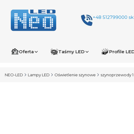
+48 512799000
sk
Oferta
Taśmy LED
Profile LE
NEO-LED
Lampy LED
Oświetlenie szynowe
szynoprzewody 1