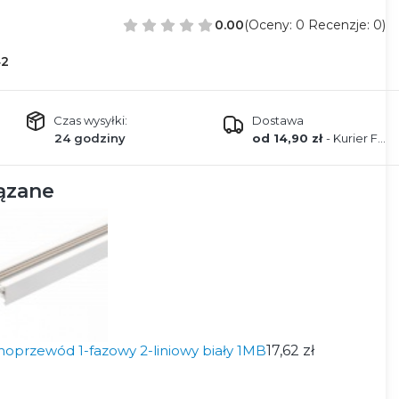
0.00
(Oceny: 0 Recenzje: 0)
42
Czas wysyłki:
Dostawa
24 godziny
od 14,90 zł
- Kurier FEDEX
ązane
noprzewód 1-fazowy 2-liniowy biały 1MB
17,62 zł