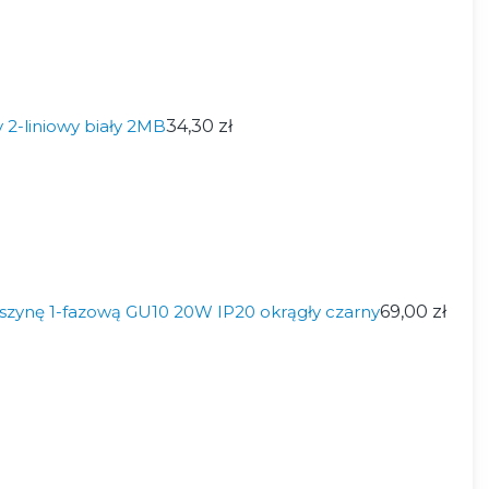
2-liniowy biały 2MB
34,30 zł
szynę 1-fazową GU10 20W IP20 okrągły czarny
69,00 zł