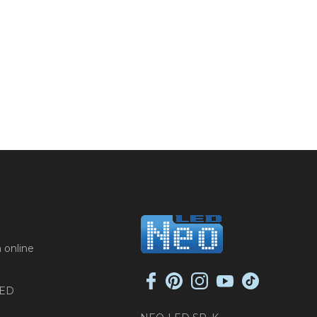
 online
LED