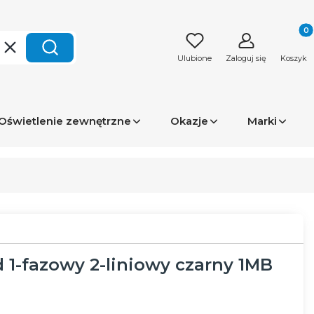
Produk
Wyczyść
Szukaj
Ulubione
Zaloguj się
Koszyk
Oświetlenie zewnętrzne
Okazje
Marki
1-fazowy 2-liniowy czarny 1MB