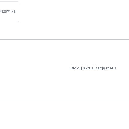
B
629.71 kB
Blokuj aktualizację Ideus