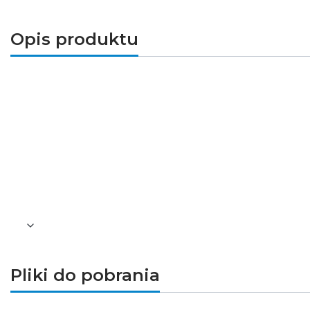
Opis produktu
Wysokiej jakości szynoprzewód jednofazowy G
linek (wyposażenie dodatkowe) szyna może by
wnętrz, zarówno tych klasycznych, jak i nowoc
Parametry techniczne
Długość [m]: 1
Waga [g]: 350
Pliki do pobrania