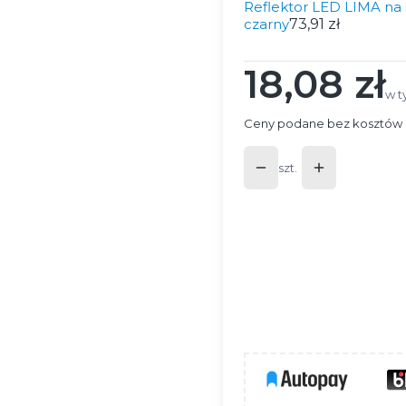
Reflektor LED LIMA na
czarny
73,91 zł
18,08 zł
Cena
w t
w 
Ceny podane bez kosztów 
szt.