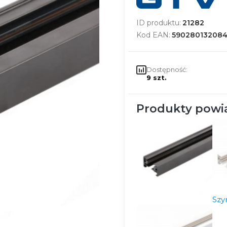
ID produktu:
21282
Kod EAN:
59028013208
Dostępność:
9 szt.
Produkty powi
Szy