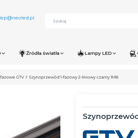
lep@neoled.pl
D
Źródła światła
Lampy LED
 fazowe GTV
Szynoprzewód 1-fazowy 2-liniowy czarny 1MB
Szynoprzewód 