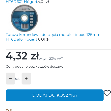
HT6D601 Högert
3,01 zł
Tarcza korundowa do cięcia metalu i inoxu 125mm
HT6D616 Högert
6,01 zł
4,32 zł
Cena
w tym 23% VAT
w tym
23%
VAT
Ceny podane bez kosztów dostawy.
szt.
DODAJ DO KOSZYKA