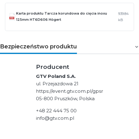
Karta produktu Tarcza korundowa do cięcia inoxu
939.84
125mm HT6D606 Högert
kB
Bezpieczeństwo produktu
Producent
GTV Poland S.A.
ul. Przejazdowa 21
https://event.gtv.com.pl/gpsr
05-800 Pruszków, Polska
+48 22 444 75 00
info@gtv.com.pl