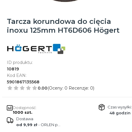
Tarcza korundowa do cięcia
inoxu 125mm HT6D606 Högert
ID produktu:
10819
Kod EAN:
5901867135568
0.00
(Oceny: 0 Recenzje: 0)
Czas wysyłki:
Dostępność:
1000 szt.
48 godzin
Dostawa
od 9,99 zł
- ORLEN paczka