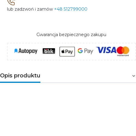
lub zadzwoń i zamów
+48 512799000
Gwarancja bezpiecznego zakupu
Opis produktu
Tarcza do cięcia inoxu HT6D606 Högert wykonana z
wysokogatunkowego, szybkotnącego ziarna
korundowego. Przeznaczona do cięcia szlifierkami
kątowymi. Do przecinania pod kątem 90˚stali
nierdzewnej. Znajdzie zastosowanie w przemyśle
ciężkim, budownictwie, hydraulice oraz motoryzacji.