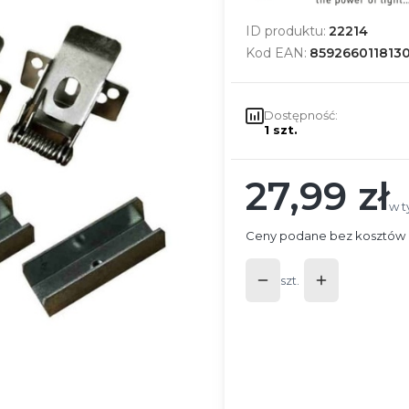
ID produktu:
22214
Kod EAN:
859266011813
Dostępność:
1 szt.
27,99 zł
Cena
w t
w 
Ceny podane bez kosztów 
szt.