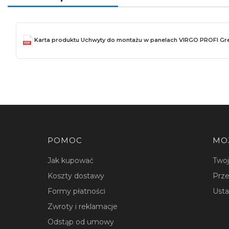
Karta produktu Uchwyty do montażu w panelach VIRGO PROFI Gr
Linki w stopce
POMOC
MO
Jak kupować
Two
Koszty dostawy
Prze
Formy płatności
Usta
Zwroty i reklamacje
Odstąp od umowy