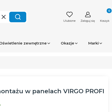
Produk
Wyczyść
Szukaj
Ulubione
Zaloguj się
Koszyk
Oświetlenie zewnętrzne
Okazje
Marki
ontażu w panelach VIRGO PROFI