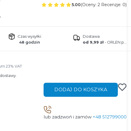
5.00
(Oceny: 2 Recenzje: 0)
0
Czas wysyłki:
Dostawa
48 godzin
od 9,99 zł
- ORLEN paczka
ym 23% VAT
tym
23%
VAT
dostawy.
DODAJ DO KOSZYKA
lub zadzwoń i zamów
+48 512799000