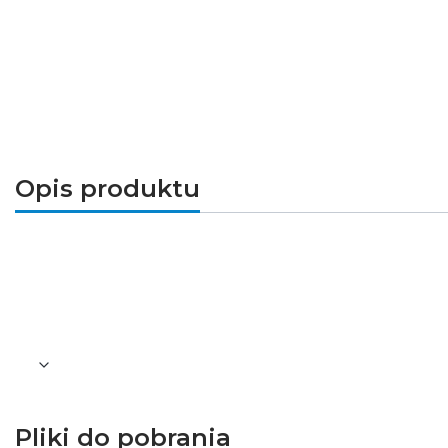
Opis produktu
Uchwyty montażowe (4 szt.) ze stali nie
GXPR062, GXPR063, GXDS067, GXDS068, GXDS0
GXLS184, GXLS185, GXLS246,GXLS247, GXLS266, 
Pliki do pobrania