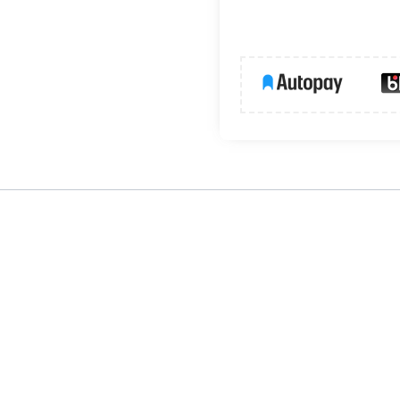
rdzewnej do płyt karton-gipsowej dla opraw:
GXPR002, GX
69, GXDS071, GXDS072, GXDS073, GXDS074, GXDS075,GXDS076, GX
GXLS267, GXLS290, GXLS293, GXLS296, GXLS299.