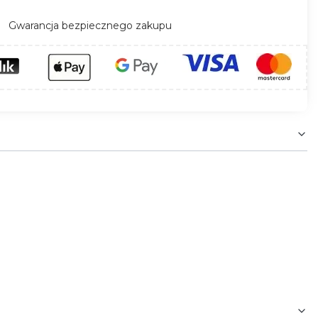
Gwarancja bezpiecznego zakupu
PR004, GXPR022, GXPR024, GXPR042,GXPR044,
DS077, GXDS078, GXDS079, GXLS176, GXLS177,