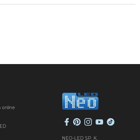
 online
LED
NEO-LED SP. K.