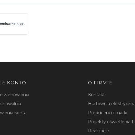
eenlux
178.55 kB
JE KONTO
O FIRMIE
je zamówienia
Kontakt
chowalnia
Hurtownia elektryczna
wienia konta
Producenci i marki
Projekty oświetlenia 
Realizacje