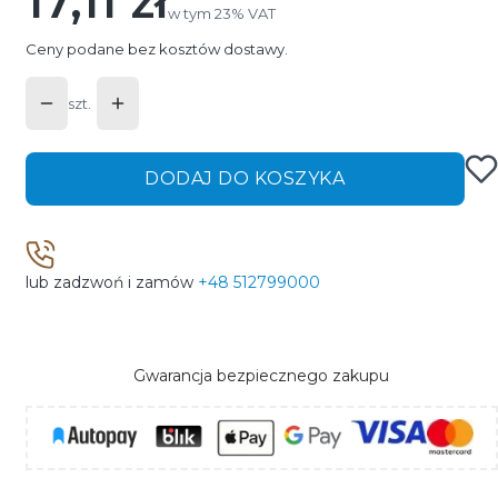
17,11 zł
Cena
w tym 23% VAT
w tym
23%
VAT
Ceny podane bez kosztów dostawy.
szt.
DODAJ DO KOSZYKA
lub zadzwoń i zamów
+48 512799000
Gwarancja bezpiecznego zakupu