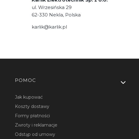
ul. Wrzesińska 29
62-330 Nekla, Polska
karlik@karlik.pl
Linki w stopce
POMOC
Jak kupować
Koszty dostawy
Formy płatności
Zwroty i reklamacje
Odstąp od umowy