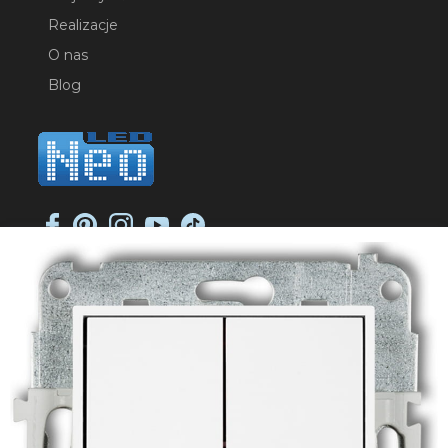
Realizacje
O nas
Blog
NEO-LED SP. K.
ul. Jana Długosza 2
51-162 Wrocław
NIP: 8951925233
sklep@neoled.pl