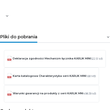
Kolor: biały
Gwarancja: 5 lat
Pliki do pobrania
Deklaracja zgodności Mechanizm łącznika KARLIK MINI
522.51 kB
Karta katalogowa Charakterystyka serii KARLIK MINI
1.68 MB
Warunki gwarancji na produkty z serii KARLIK MNI
498.39 kB