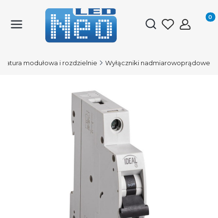
Produk
Otwórz wyszukiwark
aratura modułowa i rozdzielnie
Wyłączniki nadmiarowoprądowe