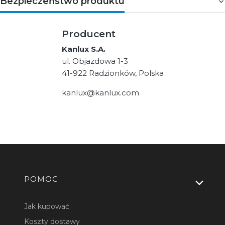
Bezpieczeństwo produktu
Producent
Kanlux S.A.
ul. Objazdowa 1-3
41-922 Radzionków, Polska
kanlux@kanlux.com
Linki w stopce
POMOC
Jak kupować
Koszty dostawy