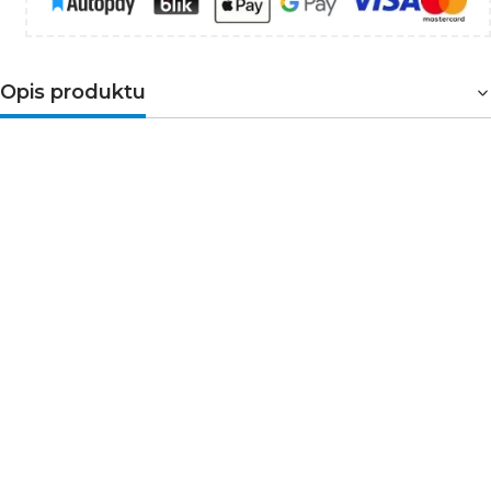
Opis produktu
Wyłącznik z zabezpieczeniem
nadmiarowoprądowym
1-fazowy 1-biegunowy. Służy
do ochrony przewodów przed przeciążeniami i
zwarciami w instalacjach i urządzeniach. Przeznaczony
do montażu na szynie TH35. Wyłączniki
o
charakterystyce typu C
zaprojektowane są do
automatycznego wyzwalania przy prądzie
przekraczającym od 5 do 10 razy wartość prądu
wyjściowego. Dodatkowo wyłącznik wyposażony jest w
okienko do opisu. Istnieje możliwość połączenia
wyłączników za pomocą
szyn grzebieniowych
, a także
ich plombowania.