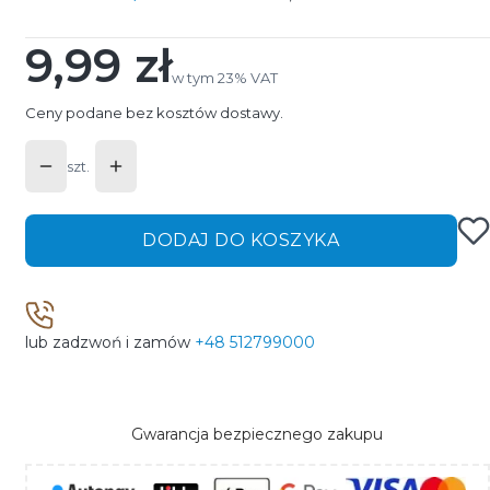
9,99 zł
Cena
w tym 23% VAT
w tym
23%
VAT
Ceny podane bez kosztów dostawy.
szt.
DODAJ DO KOSZYKA
lub zadzwoń i zamów
+48 512799000
Gwarancja bezpiecznego zakupu