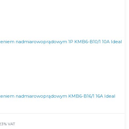
czeniem nadmiarowoprądowym 1P KMB6-B10/1 10A Ideal
czeniem nadmiarowoprądowym KMB6-B16/1 16A Ideal
23% VAT
23%
VAT