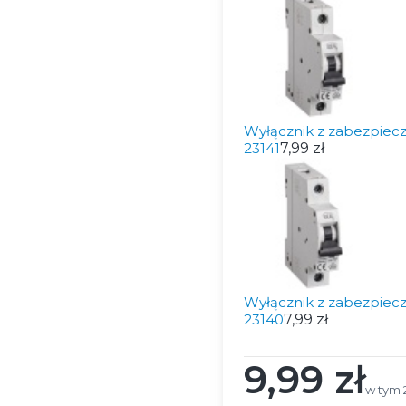
Wyłącznik z zabezpie
23141
7,99 zł
Wyłącznik z zabezpie
23140
7,99 zł
9,99 zł
Cena
w tym 
w tym