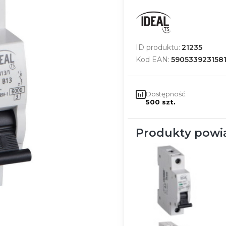
ID produktu:
21235
Kod EAN:
590533923158
Dostępność:
500 szt.
Produkty powi