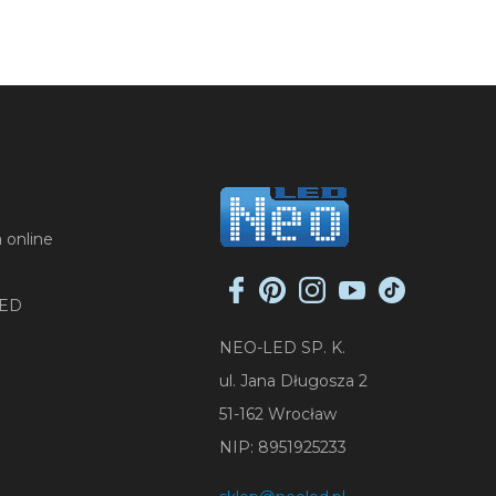
 online
LED
NEO-LED SP. K.
ul. Jana Długosza 2
51-162 Wrocław
NIP: 8951925233