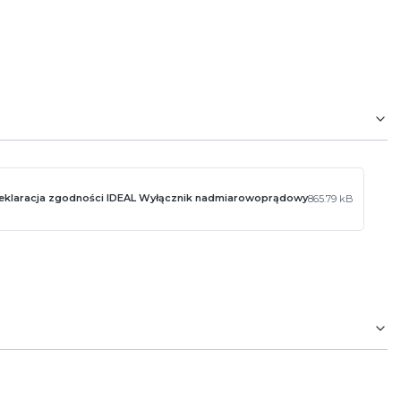
eklaracja zgodności IDEAL Wyłącznik nadmiarowoprądowy
865.79 kB