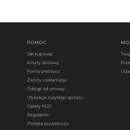
Linki w stopce
POMOC
MO
Jak kupować
Two
Koszty dostawy
Prze
Formy płatności
Usta
Zwroty i reklamacje
Odstąp od umowy
Utylizacja zużytego sprzętu
Opłaty KGO
Regulamin
Polityka prywatności