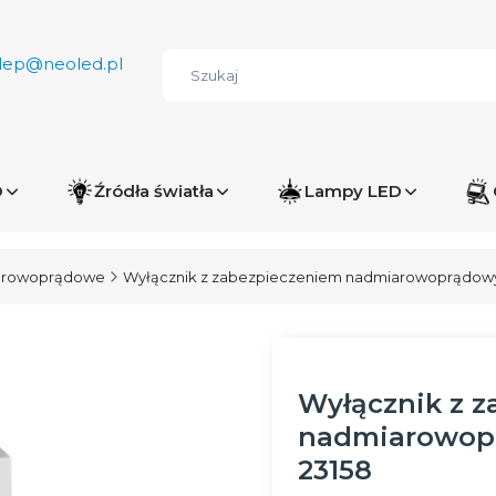
lep@neoled.pl
D
Źródła światła
Lampy LED
iarowoprądowe
Wyłącznik z zabezpieczeniem nadmiarowoprądowym
Wyłącznik z 
nadmiarowopr
23158