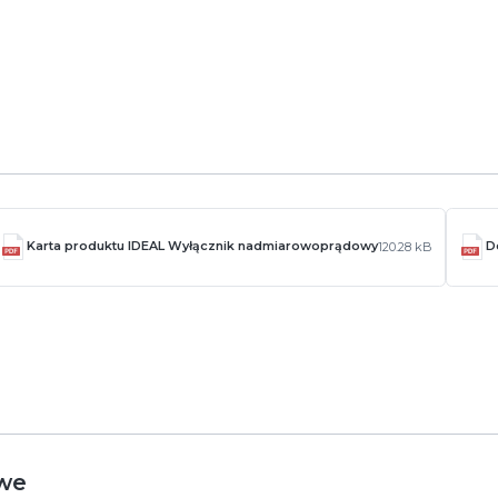
Karta produktu IDEAL Wyłącznik nadmiarowoprądowy
D
120.28 kB
we