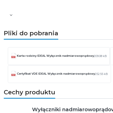
Waga [g]: 94
Pliki do pobrania
Karta rodziny IDEAL Wyłącznik nadmiarowoprądowy
209.08 kB
Certyfikat VDE IDEAL Wyłącznik nadmiarowoprądowy
252.55 kB
Cechy produktu
Wyłączniki nadmiarowoprądo