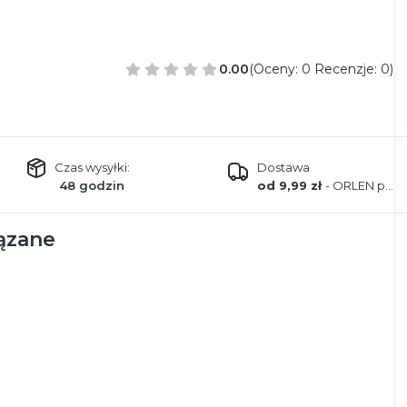
0.00
(Oceny: 0 Recenzje: 0)
1
Czas wysyłki:
Dostawa
48 godzin
od 9,99 zł
- ORLEN paczka
ązane