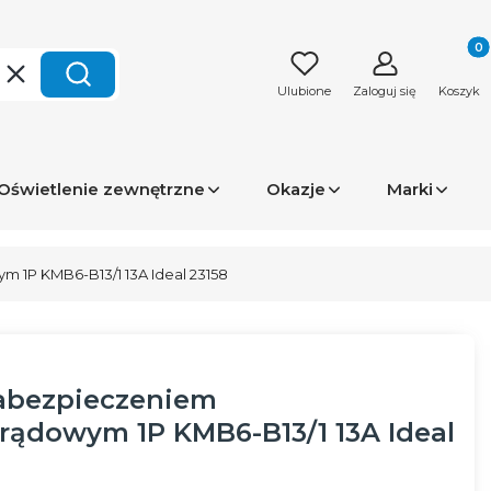
Produk
Wyczyść
Szukaj
Ulubione
Zaloguj się
Koszyk
Oświetlenie zewnętrzne
Okazje
Marki
 1P KMB6-B13/1 13A Ideal 23158
zabezpieczeniem
ądowym 1P KMB6-B13/1 13A Ideal