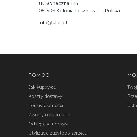
ul. Słoneczna 126
05-506 Kolonia Lesznowola, Polska
info@klus.pl
Linki w stopce
POMOC
MO
Jak kupować
Two
Koszty dostawy
Prze
Formy płatności
Usta
Zwroty i reklamacje
Odstąp od umowy
Utylizacja zużytego sprzętu