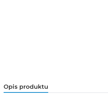
Opis produktu
Zaślepka HR-ALU
doskonale łączy się z profil