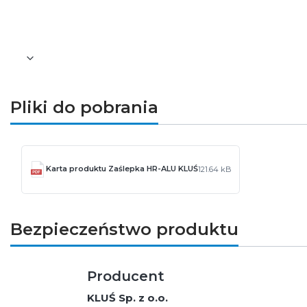
numer archiwalny: 00010
Pozostałe informacje dotyczące produktu znajdu
Pliki do pobrania
Karta produktu Zaślepka HR-ALU KLUŚ
121.64 kB
Bezpieczeństwo produktu
Producent
KLUŚ Sp. z o.o.