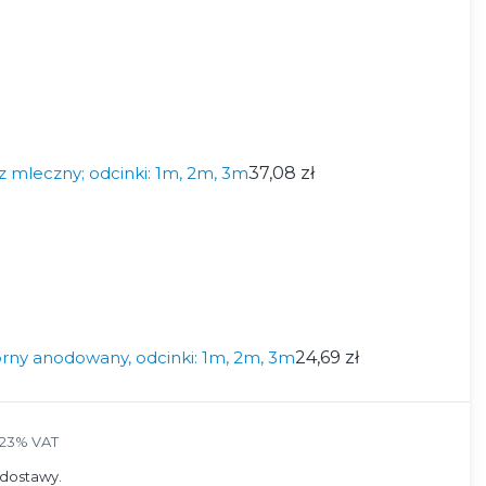
z mleczny; odcinki: 1m, 2m, 3m
37,08 zł
rny anodowany, odcinki: 1m, 2m, 3m
24,69 zł
 23% VAT
23%
VAT
dostawy.