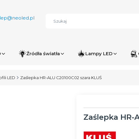
lep@neoled.pl
D
Źródła światła
Lampy LED
fili LED
Zaślepka HR-ALU C20100C02 szara KLUŚ
Zaślepka HR-