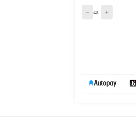
szt.
em
HR-ALU
tworząc z nimi spójne aranżacje. Zaślepka to więcej niż 