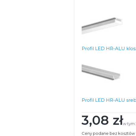
Profil LED HR-ALU klos
Profil LED HR-ALU sreb
3,08 zł
Cena
w tym
w tym
Ceny podane bez kosztów 