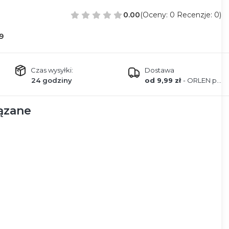
0.00
(Oceny: 0 Recenzje: 0)
9
Czas wysyłki:
Dostawa
24 godziny
od 9,99 zł
- ORLEN paczka
ązane