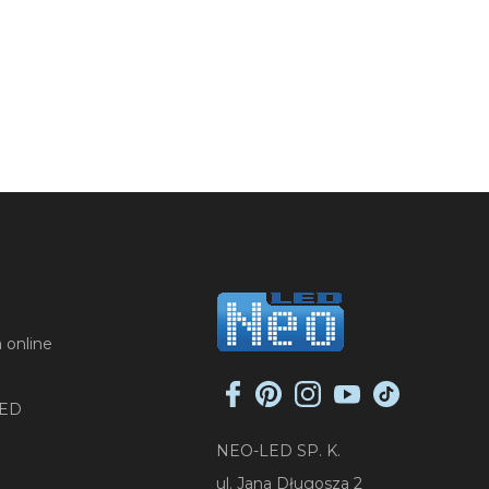
 online
LED
NEO-LED SP. K.
ul. Jana Długosza 2