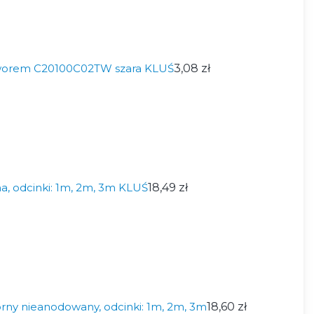
worem C20100C02TW szara KLUŚ
3,08 zł
, odcinki: 1m, 2m, 3m KLUŚ
18,49 zł
rny nieanodowany, odcinki: 1m, 2m, 3m
18,60 zł