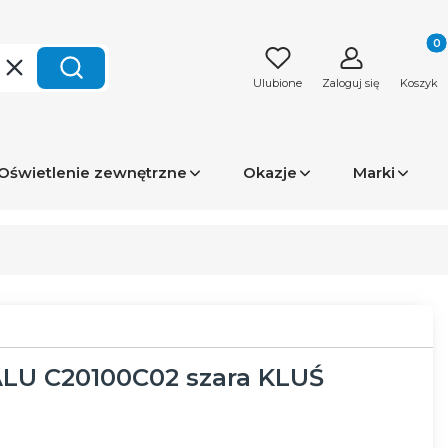
Produk
Wyczyść
Szukaj
Ulubione
Zaloguj się
Koszyk
Oświetlenie zewnętrzne
Okazje
Marki
ALU C20100C02 szara KLUŚ