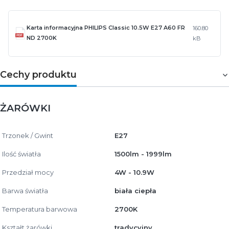
Karta informacyjna PHILIPS Classic 10.5W E27 A60 FR
160.80
ND 2700K
kB
Cechy produktu
ŻARÓWKI
Trzonek / Gwint
E27
Ilość światła
1500lm - 1999lm
Przedział mocy
4W - 10.9W
Barwa światła
biała ciepła
Temperatura barwowa
2700K
Kształt żarówki
tradycyjny