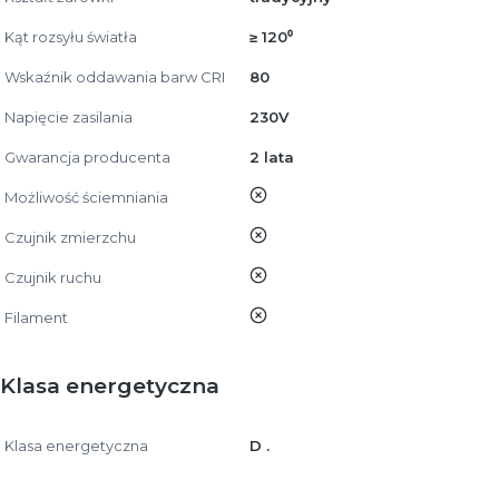
Kąt rozsyłu światła
≥ 120⁰
Wskaźnik oddawania barw CRI
80
Napięcie zasilania
230V
Gwarancja producenta
2 lata
nie
Możliwość ściemniania
nie
Czujnik zmierzchu
nie
Czujnik ruchu
nie
Filament
Klasa energetyczna
Klasa energetyczna
D .