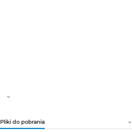
>>>
Kliknij i dowiedz się dlaczego warto
kupić żarówki PHILIPS LED
Pliki do pobrania