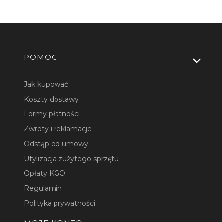
Linki w stopce
POMOC
Jak kupować
Koszty dostawy
Formy płatności
Zwroty i reklamacje
Odstąp od umowy
Utylizacja zużytego sprzętu
Opłaty KGO
Regulamin
Polityka prywatności