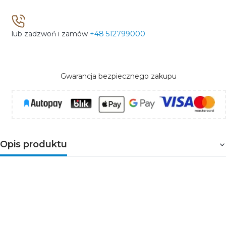
lub zadzwoń i zamów
+48 512799000
Gwarancja bezpiecznego zakupu
Opis produktu
Żarówka LED Philips
classic zapewnia wysoką
energooszczędność. Charakteryzuję się delikatną, ciepłą
barwą emitowanego światła oraz wysoką wydajnością.