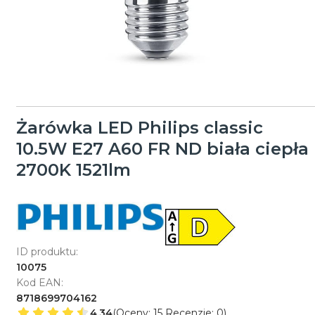
Żarówka LED Philips classic
10.5W E27 A60 FR ND biała ciepła
2700K 1521lm
ID produktu:
10075
Kod EAN:
8718699704162
4.34
(Oceny: 15 Recenzje: 0)