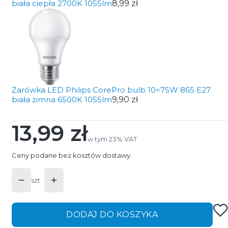
biała ciepła 2700K 1055lm
8,99 zł
Żarówka LED Philips CorePro bulb 10=75W 865 E27
biała zimna 6500K 1055lm
9,90 zł
13,99 zł
Cena
w tym 23% VAT
w tym
23%
VAT
Ceny podane bez kosztów dostawy.
szt.
DODAJ DO KOSZYKA