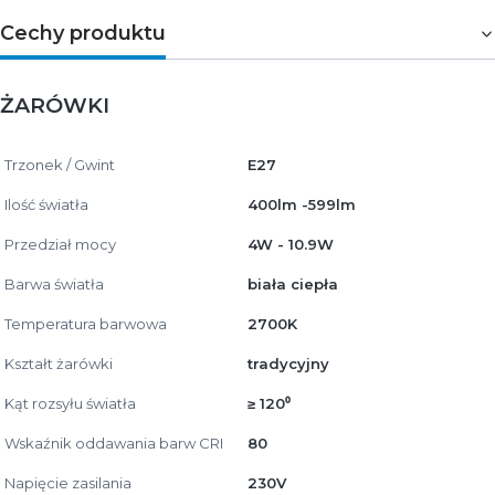
Cechy produktu
ŻARÓWKI
Trzonek / Gwint
E27
Ilość światła
400lm -599lm
Przedział mocy
4W - 10.9W
Barwa światła
biała ciepła
Temperatura barwowa
2700K
Kształt żarówki
tradycyjny
Kąt rozsyłu światła
≥ 120⁰
Wskaźnik oddawania barw CRI
80
Napięcie zasilania
230V