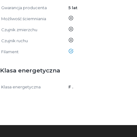
Gwarancja producenta
5 lat
nie
Możliwość ściemniania
nie
Czujnik zmierzchu
nie
Czujnik ruchu
tak
Filament
Klasa energetyczna
Klasa energetyczna
F .