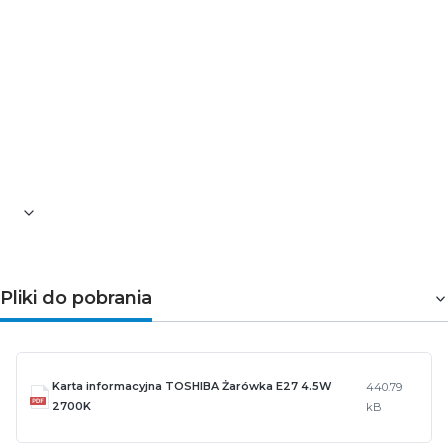
Współczynnik oddawania barw Ra: ≥80
Ilość cykli wł/wył: ≥12000
Znamionowa trwałość lampy [h]: 15000
Możliwość współpracy ze ściemniaczem: nie
Gwarancja: 5-letnia
Klasa szczelności: IP20
Materiał: tworzywo sztuczne
Wysokość [mm]: 108
Średnica [mm]: 60
Pliki do pobrania
Karta informacyjna TOSHIBA Żarówka E27 4.5W
440.79
2700K
kB