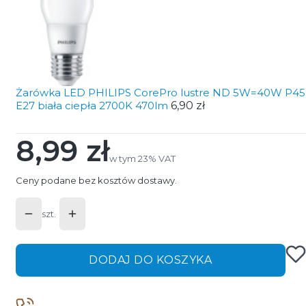
Żarówka LED PHILIPS CorePro lustre ND 5W=40W P45
E27 biała ciepła 2700K 470lm
6,90 zł
8,99 zł
Cena
w tym 23% VAT
w tym
23%
VAT
Ceny podane bez kosztów dostawy.
szt.
DODAJ DO KOSZYKA