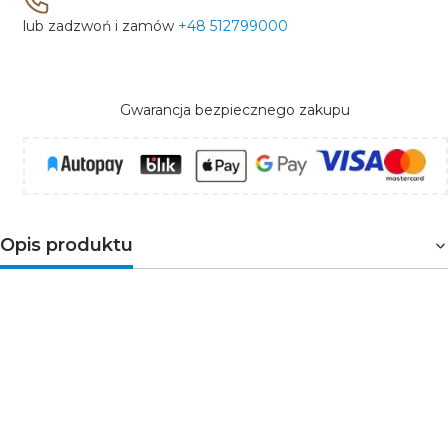
lub zadzwoń i zamów
+48 512799000
Gwarancja bezpiecznego zakupu
Opis produktu
Żarówka A60
firmy
TOSHIBA
to znakomity zamiennik
dla halogenowych źródeł światła o mocy 40W. Pasuje
do większości istniejących opraw z podstawą
E27
.
Emituje strumień światła o ciepłej barwie, natężeniu
470lm oraz kątem padania światła wynoszącym 270°.
Charakteryzuje się estetycznym wykonaniem oraz