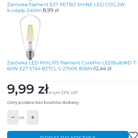
Żarówka filament E27 RETRO SHINE LED COG 2W
b.ciepły 240lm
8,99 zł
Żarówka LED PHILIPS filament CorePro LEDBulbND 7-
60W E27 ST64 827CL G 2700K 806lm
12,44 zł
9,99 zł
Cena
w tym 23% VAT
w tym
23%
VAT
Ceny podane bez kosztów dostawy.
szt.