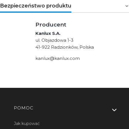
Bezpieczeństwo produktu
Producent
Kanlux S.A.
ul. Objazdowa 1-3
41-922 Radzionków, Polska
kanlux@kanlux.com
Linki w stopce
POMOC
Jak kupować