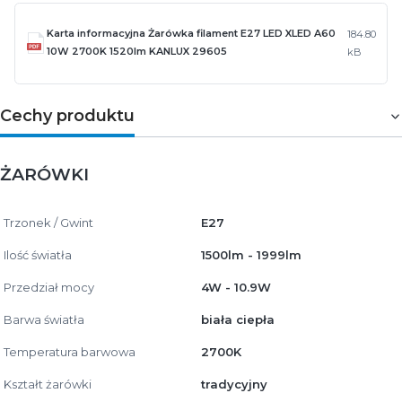
Karta informacyjna Żarówka filament E27 LED XLED A60
184.80
10W 2700K 1520lm KANLUX 29605
kB
Cechy produktu
ŻARÓWKI
Trzonek / Gwint
E27
Ilość światła
1500lm - 1999lm
Przedział mocy
4W - 10.9W
Barwa światła
biała ciepła
Temperatura barwowa
2700K
Kształt żarówki
tradycyjny