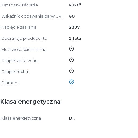
Kąt rozsyłu światła
≥ 120⁰
Wskaźnik oddawania barw CRI
80
Napięcie zasilania
230V
Gwarancja producenta
2 lata
nie
Możliwość ściemniania
nie
Czujnik zmierzchu
nie
Czujnik ruchu
tak
Filament
Klasa energetyczna
Klasa energetyczna
D .