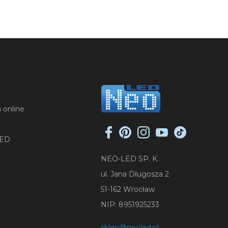
 online
LED
NEO-LED SP. K.
ul. Jana Długosza 2
51-162 Wrocław
NIP: 8951925233
sklep@neoled.pl