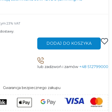
tym 23% VAT
 tym
23%
VAT
dostawy.
DODAJ DO KOSZYKA
lub zadzwoń i zamów
+48 512799000
Gwarancja bezpiecznego zakupu