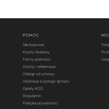
Linki w stopce
POMOC
MO
Jak kupować
Two
Koszty dostawy
Prze
Formy płatności
Usta
Zwroty i reklamacje
Odstąp od umowy
Utylizacja zużytego sprzętu
Opłaty KGO
Regulamin
Polityka prywatności