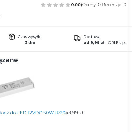
0.00
(Oceny: 0 Recenzje: 0)
7
Czas wysyłki:
Dostawa
3 dni
od 9,99 zł
- ORLEN paczka
ązane
ilacz do LED 12VDC 50W IP20
49,99 zł