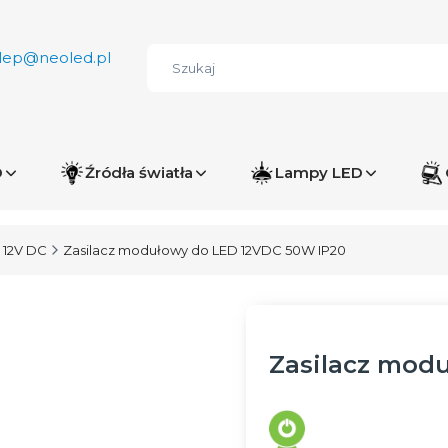
lep@neoled.pl
D
Źródła światła
Lampy LED
 12V DC
Zasilacz modułowy do LED 12VDC 50W IP20
Zasilacz mod