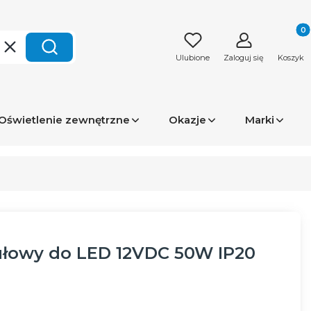
Produk
Wyczyść
Szukaj
Ulubione
Zaloguj się
Koszyk
Oświetlenie zewnętrzne
Okazje
Marki
ułowy do LED 12VDC 50W IP20