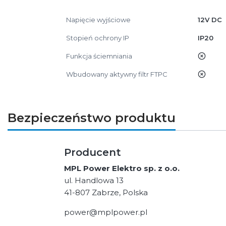
Napięcie wyjściowe
12V DC
Stopień ochrony IP
IP20
Funkcja ściemniania
nie
Wbudowany aktywny filtr FTPC
nie
Bezpieczeństwo produktu
Producent
MPL Power Elektro sp. z o.o.
ul. Handlowa 13
41-807 Zabrze, Polska
power@mplpower.pl