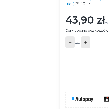
triak)
79,90 zł
43,90 zł
Cena
w 
w
Ceny podane bez kosztów 
szt.