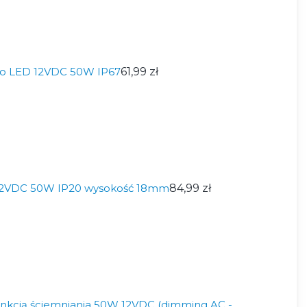
do LED 12VDC 50W IP67
61,99 zł
D 12VDC 50W IP20 wysokość 18mm
84,99 zł
funkcją ściemniania 50W 12VDC (dimming AC -