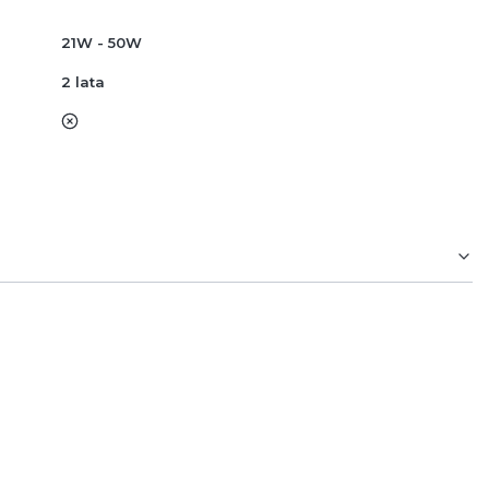
21W - 50W
2 lata
nie