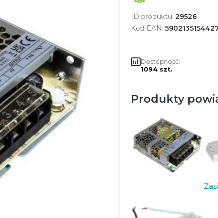
ID produktu:
29526
Kod EAN:
590213515442
Dostępność:
1094 szt.
Produkty powi
Zas