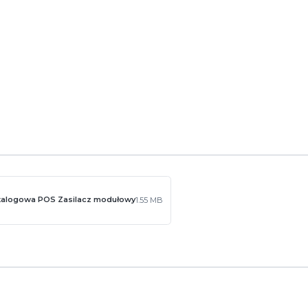
owe/nadnapięciowe
ją się w zakładce
Pliki do pobrania
atalogowa POS Zasilacz modułowy
1.55 MB