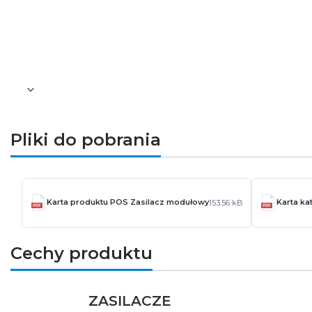
Zabezpieczenia: przeciążeniowe/zwarci
Montaż: nawierzchniowy
Gwarancja: 2-letnia
Pozostałe informacje dotyczące produktu znajdu
Pliki do pobrania
Karta produktu POS Zasilacz modułowy
Karta k
153.56 kB
Cechy produktu
ZASILACZE