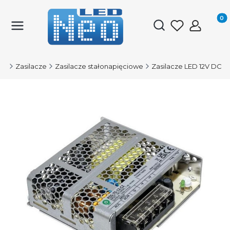
Produk
Otwórz wyszukiwark
ED
Zasilacze
Zasilacze stałonapięciowe
Zasilacze LED 12V DC