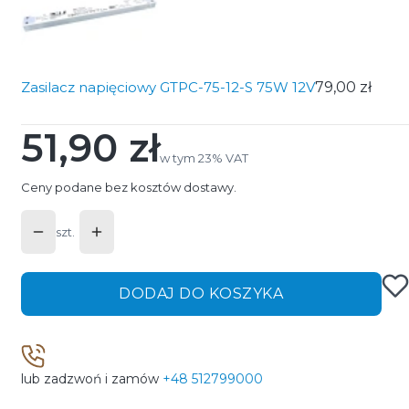
Zasilacz napięciowy GTPC-75-12-S 75W 12V
79,00 zł
51,90 zł
Cena
w tym 23% VAT
w tym
23%
VAT
Ceny podane bez kosztów dostawy.
szt.
DODAJ DO KOSZYKA
lub zadzwoń i zamów
+48 512799000