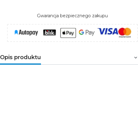
Gwarancja bezpiecznego zakupu
Opis produktu
POS-75-12-C2
to zasilacz stałonapięciowy,
niskoprofilowy (30mm) POS. Jego budowa pozwala na
chłodzenie swobodnym obiegiem powietrza.
Charakteryzuje się uniwersalnym zakresem wartości
napięcia wejściowego od 100 do 240VAC.
Parametry techniczne
Moc [W]: 72
Prąd [A]: 6