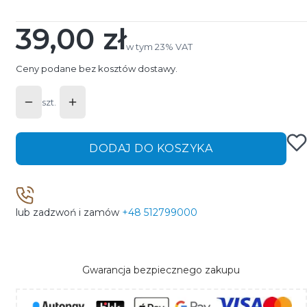
39,00 zł
Cena
w tym 23% VAT
w tym
23%
VAT
Ceny podane bez kosztów dostawy.
szt.
DODAJ DO KOSZYKA
lub zadzwoń i zamów
+48 512799000
Gwarancja bezpiecznego zakupu