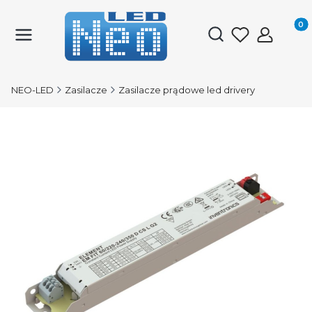
Produk
Otwórz wyszukiwark
NEO-LED
Zasilacze
Zasilacze prądowe led drivery