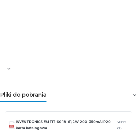
Wymiary [mm]: 210 × 30 × 21
Obudowa: metalowa
Kolor: biały
Sterowanie: brak (niedymowany)
EM FIT 60 to sprawdzony zasilacz LED klasy
profesjonalnej, który zapewnia stabilną pracę,
wysoką jakość światła i długą żywotność instalacji
oświetleniowej.
Pliki do pobrania
INVENTRONICS EM FIT 60 18–61,2W 200–350mA IP20 -
510.79
karta katalogowa
kB