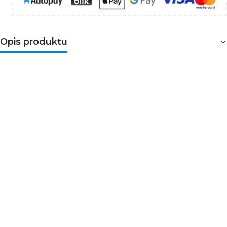
Opis produktu
EM FIT 60/220-240/350 D CS L G2
to
profesjonalny zasilacz LED stałoprądowy,
przeznaczony do opraw liniowych i
powierzchniowych wymagających
stabilnego, niezawodnego zasilania. Urządzenie
oferuje wysoką sprawność, szeroki zakres
napięcia wyjściowego oraz elastyczne ustawienie
prądu wyjściowego za pomocą przełącznika DIP,
co ułatwia dopasowanie do różnych modułów
LED.
Najważniejsze korzyści