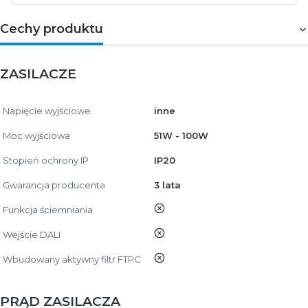
Cechy produktu
ZASILACZE
Napięcie wyjściowe
inne
Moc wyjściowa
51W - 100W
Stopień ochrony IP
IP20
Gwarancja producenta
3 lata
nie
Funkcja ściemniania
nie
Wejście DALI
nie
Wbudowany aktywny filtr FTPC
PRĄD ZASILACZA