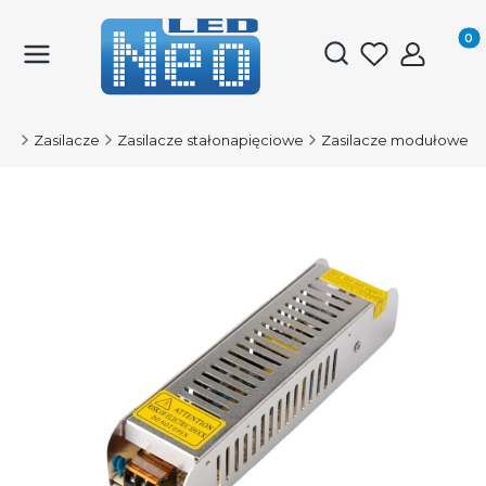
Produk
Otwórz wyszukiwark
ED
Zasilacze
Zasilacze stałonapięciowe
Zasilacze modułowe