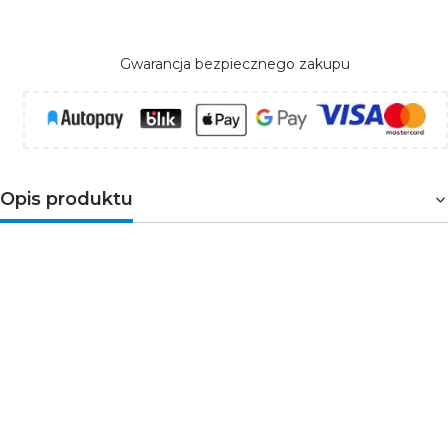
Gwarancja bezpiecznego zakupu
Opis produktu
Zasilacz modułowy LED
(EC79926) o mocy 100W to
urządzenie zapewniające zasilanie taśmom LEDowym.
Zasilacze modułowe oferują lepszą efektywność
energetyczną, co czyni je bardziej odpowiednimi do
zaawansowanych i większych instalacji LEDowych.
Szeroki zakres napięcia wejściowego pozwala na
bezpieczne użytkowanie. Napięcie wyjściowe produktu
wynosi 24V prądu stałego i jest odpowiednie dla