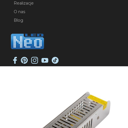
Realizacje
O nas
Blog
NEO-LED SP. K.
ul. Jana Długosza 2
51-162 Wrocław
NIP: 8951925233
sklep@neoled.pl