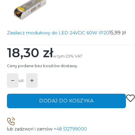
Zasilacz modułowy do LED 24VDC 60W IP20
15,99 zł
18,30 zł
Cena
w tym 23% VAT
w tym
23%
VAT
Ceny podane bez kosztów dostawy.
szt.
DODAJ DO KOSZYKA
lub zadzwoń i zamów
+48 512799000