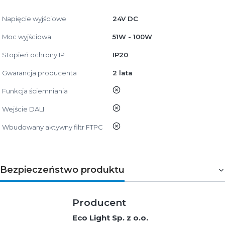
Napięcie wyjściowe
24V DC
Moc wyjściowa
51W - 100W
Stopień ochrony IP
IP20
Gwarancja producenta
2 lata
nie
Funkcja ściemniania
nie
Wejście DALI
nie
Wbudowany aktywny filtr FTPC
Bezpieczeństwo produktu
Producent
Eco Light Sp. z o.o.