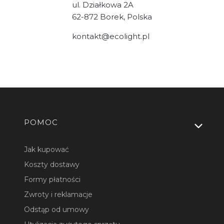
ul. Działkowa 2A
62-872 Borek, Polska
kontakt@ecolight.pl
Linki w stopce
POMOC
Jak kupować
Koszty dostawy
Formy płatności
Zwroty i reklamacje
Odstąp od umowy