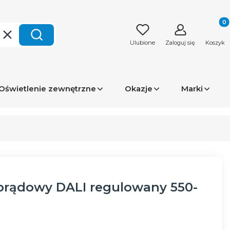
Produk
Wyczyść
Szukaj
Ulubione
Zaloguj się
Koszyk
Oświetlenie zewnętrzne
Okazje
Marki
oprądowy DALI regulowany 550-