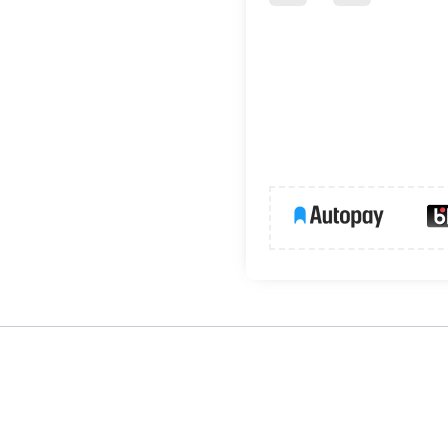
praw oświetleniowych
ony jest do zasilania modułów LED w oprawach oświetleniowych. 