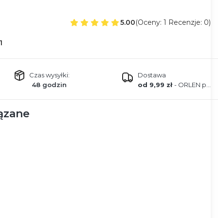
5.00
(Oceny: 1 Recenzje: 0)
1
Czas wysyłki:
Dostawa
48 godzin
od 9,99 zł
- ORLEN paczka
ązane