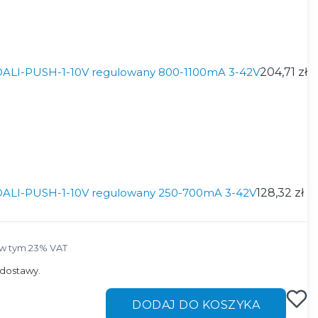
 DALI-PUSH-1-10V regulowany 800-1100mA 3-42V
204,71 zł
 DALI-PUSH-1-10V regulowany 250-700mA 3-42V
128,32 zł
w tym 23% VAT
w tym
23%
VAT
dostawy.
DODAJ DO KOSZYKA