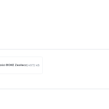
sowane do nowoczesnych instalacji LED, gdzie liczy się zarówno 
zerokie zastosowanie.
ości BOKE Zasilacz
249.72 kB