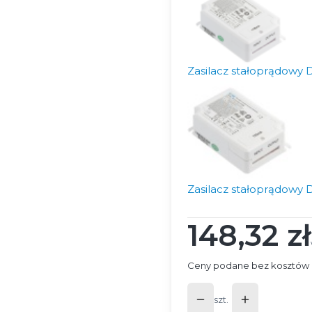
Zasilacz stałoprądowy
Zasilacz stałoprądowy
148,32 zł
Cena
Ceny podane bez kosztów 
szt.