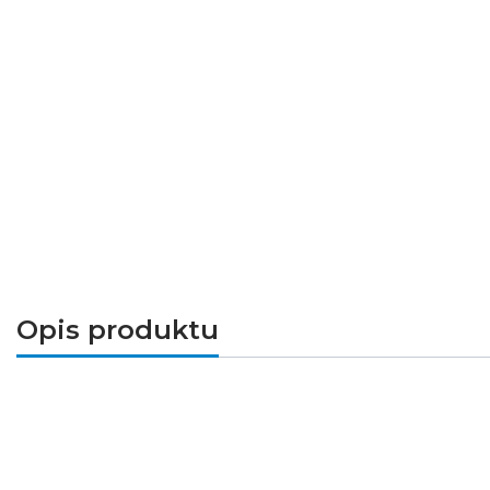
Opis produktu
Stałoprądowy zasilacz LED do modułów i o
Zasilacz LED GTV BK-BHL050-1000BZ przeznacz