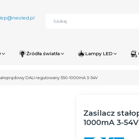
lep@neoled.pl
D
Źródła światła
Lampy LED
stałoprądowy DALI regulowany 550-1000mA 3-54V
Zasilacz stał
1000mA 3-54V