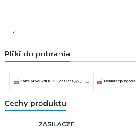
Zasilacz BK-BHL050-1000BZ to rozwiązanie dopa
prąd i kompaktowa budowa pozwalają na jego s
Pliki do pobrania
Karta produktu BOKE Zasilacz
Deklaracja zgodn
397.64 kB
Cechy produktu
ZASILACZE