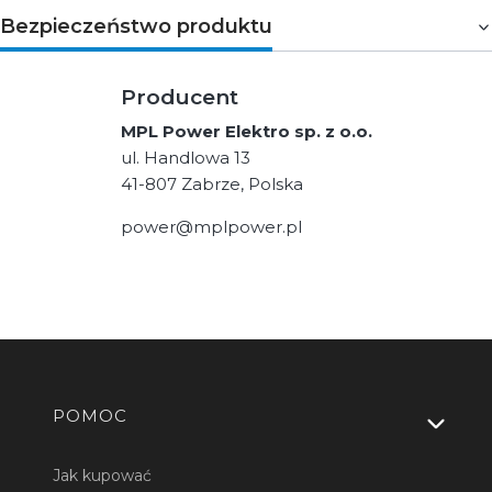
Bezpieczeństwo produktu
Producent
MPL Power Elektro sp. z o.o.
ul. Handlowa 13
41-807 Zabrze, Polska
power@mplpower.pl
Linki w stopce
POMOC
Jak kupować