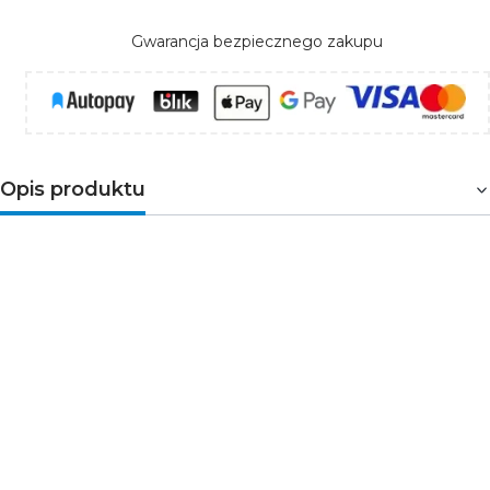
Gwarancja bezpiecznego zakupu
Opis produktu
Stabilne zasilanie 24V dla wymagających instalacji
LED
Zasilacz GLG-200-24 marki Global Leader Power to
wydajne źródło zasilania przeznaczone do
profesjonalnych systemów LED. Zapewnia stabilne
napięcie 24V DC i wysoką moc 200W, dzięki czemu
sprawdza się w rozbudowanych instalacjach
oświetleniowych.
Wysoka szczelność IP67 oraz