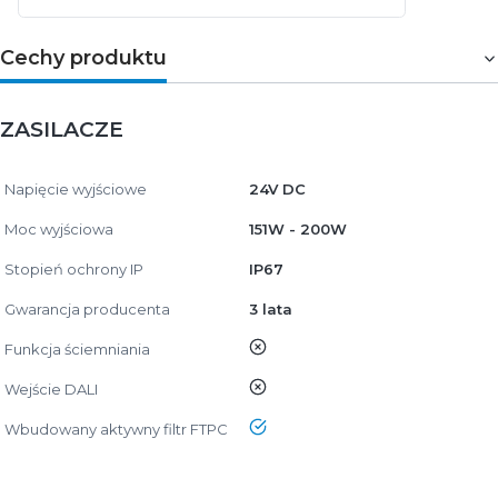
Cechy produktu
ZASILACZE
Napięcie wyjściowe
24V DC
Moc wyjściowa
151W - 200W
Stopień ochrony IP
IP67
Gwarancja producenta
3 lata
nie
Funkcja ściemniania
nie
Wejście DALI
tak
Wbudowany aktywny filtr FTPC