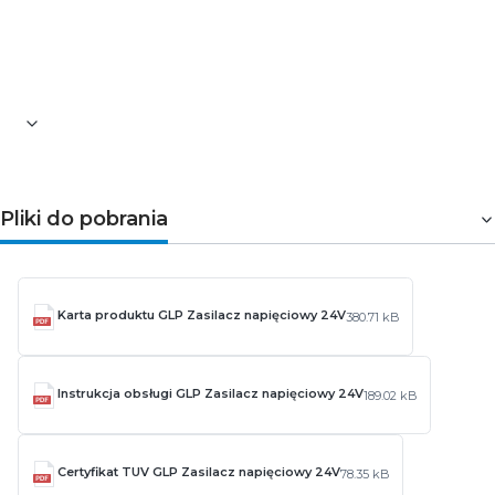
wymagających warunkach. Dzięki wysokiej mocy i
trwałej konstrukcji stanowi solidne rozwiązanie dla
profesjonalnych instalacji oświetleniowych.
Pliki do pobrania
Karta produktu GLP Zasilacz napięciowy 24V
380.71 kB
Instrukcja obsługi GLP Zasilacz napięciowy 24V
189.02 kB
Certyfikat TUV GLP Zasilacz napięciowy 24V
78.35 kB