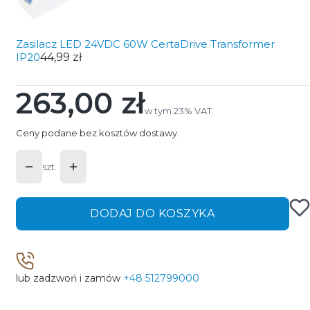
Zasilacz LED 24VDC 60W CertaDrive Transformer
IP20
44,99 zł
263,00 zł
Cena
w tym 23% VAT
w tym
23%
VAT
Ceny podane bez kosztów dostawy.
szt.
DODAJ DO KOSZYKA
lub zadzwoń i zamów
+48 512799000