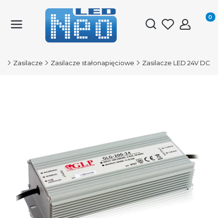
Produk
Otwórz wyszukiwark
ED
Zasilacze
Zasilacze stałonapięciowe
Zasilacze LED 24V DC