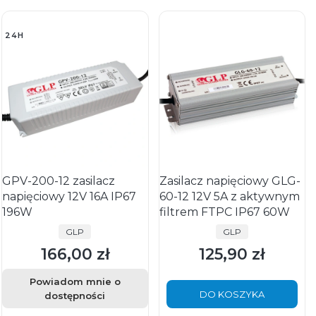
24H
GPV-200-12 zasilacz
Zasilacz napięciowy GLG-
napięciowy 12V 16A IP67
60-12 12V 5A z aktywnym
196W
filtrem FTPC IP67 60W
PRODUCENT
PRODUCENT
GLP
GLP
166,00 zł
125,90 zł
Cena
Cena
Powiadom mnie o
DO KOSZYKA
dostępności