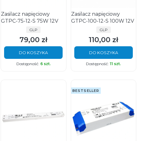
Zasilacz napięciowy
Zasilacz napięciowy
GTPC-75-12-S 75W 12V
GTPC-100-12-S 100W 12V
PRODUCENT
PRODUCENT
GLP
GLP
79,00 zł
110,00 zł
Cena
Cena
DO KOSZYKA
DO KOSZYKA
Dostępność:
6 szt.
Dostępność:
11 szt.
BESTSELLER