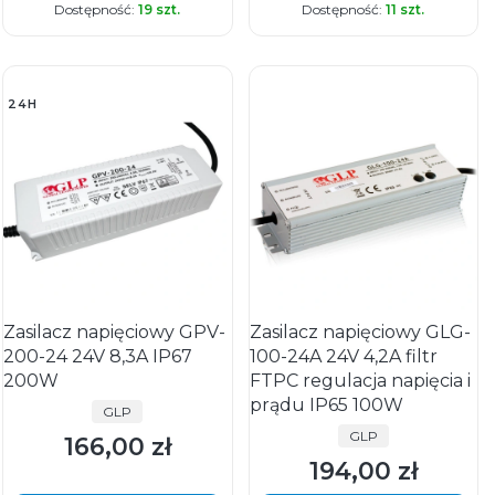
Dostępność:
19 szt.
Dostępność:
11 szt.
24H
Zasilacz napięciowy GPV-
Zasilacz napięciowy GLG-
200-24 24V 8,3A IP67
100-24A 24V 4,2A filtr
200W
FTPC regulacja napięcia i
prądu IP65 100W
PRODUCENT
GLP
PRODUCENT
GLP
166,00 zł
Cena
194,00 zł
Cena