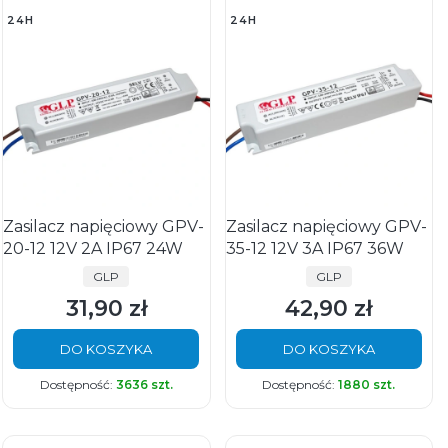
24H
24H
Zasilacz napięciowy GPV-
Zasilacz napięciowy GPV-
20-12 12V 2A IP67 24W
35-12 12V 3A IP67 36W
PRODUCENT
PRODUCENT
GLP
GLP
31,90 zł
42,90 zł
Cena
Cena
DO KOSZYKA
DO KOSZYKA
Dostępność:
3636 szt.
Dostępność:
1880 szt.