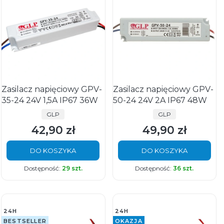
Zasilacz napięciowy GPV-
Zasilacz napięciowy GPV-
35-24 24V 1,5A IP67 36W
50-24 24V 2A IP67 48W
PRODUCENT
PRODUCENT
GLP
GLP
42,90 zł
49,90 zł
Cena
Cena
DO KOSZYKA
DO KOSZYKA
Dostępność:
29 szt.
Dostępność:
36 szt.
24H
24H
BESTSELLER
OKAZJA