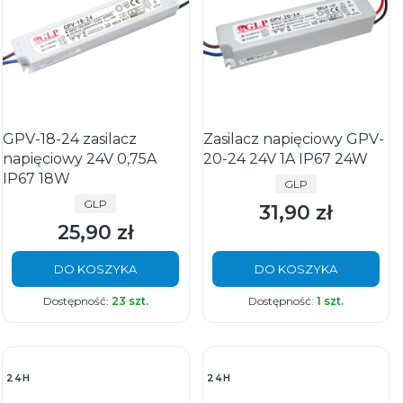
GPV-18-24 zasilacz
Zasilacz napięciowy GPV-
napięciowy 24V 0,75A
20-24 24V 1A IP67 24W
IP67 18W
PRODUCENT
GLP
PRODUCENT
GLP
31,90 zł
Cena
25,90 zł
Cena
DO KOSZYKA
DO KOSZYKA
Dostępność:
23 szt.
Dostępność:
1 szt.
24H
24H