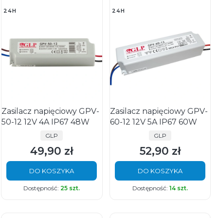
24H
24H
Zasilacz napięciowy GPV-
Zasilacz napięciowy GPV-
50-12 12V 4A IP67 48W
60-12 12V 5A IP67 60W
PRODUCENT
PRODUCENT
GLP
GLP
49,90 zł
52,90 zł
Cena
Cena
DO KOSZYKA
DO KOSZYKA
Dostępność:
25 szt.
Dostępność:
14 szt.