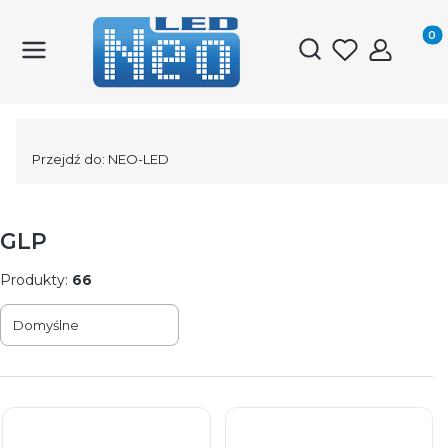
Produk
Otwórz wyszukiwark
Przejdź do:
NEO-LED
GLP
Produkty:
66
Lista produktów
Domyślne