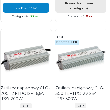
Powiadom mnie o
DO KOSZYKA
dostępności
Dostępność:
22 szt.
Dostępność:
0 szt.
24H
BESTSELLER
Zasilacz napięciowy GLG-
Zasilacz napięciowy GLG-
200-12 FTPC 12V 16,6A
300-12 FTPC 12V 25A
IP67 200W
IP67 300W
PRODUCENT
PRODUCENT
GLP
GLP