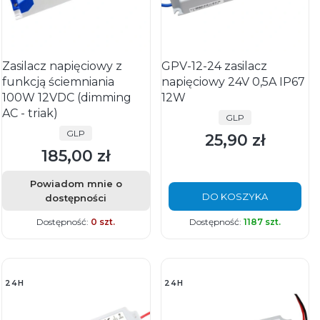
Zasilacz napięciowy z
GPV-12-24 zasilacz
funkcją ściemniania
napięciowy 24V 0,5A IP67
100W 12VDC (dimming
12W
AC - triak)
PRODUCENT
GLP
PRODUCENT
GLP
25,90 zł
Cena
185,00 zł
Cena
Powiadom mnie o
DO KOSZYKA
dostępności
Dostępność:
0 szt.
Dostępność:
1187 szt.
24H
24H