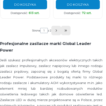
DO KOSZYKA
DO KOSZYKA
Dostępność:
613 szt.
Dostępność:
72 szt.
Strona
z 2
Przejdź do ostatniej st
Profesjonalne zasilacze marki Global Leader
Power
Jeśli szukasz profesjonalnych akcesoriów elektrycznych takich
jak zasilacz impulsowy, zasilacz napięciowy lub innego rodzaju
zasilacz prądowy, zapoznaj się z bogatą ofertą firmy Global
Leader Power. Podstawowe produkty tej marki to różnego
rodzaju zasilacze i akumulatory AGM wykorzystywane m.in. jako
element mniej lub bardziej rozbudowanych modułów
oświetlenia ledowego takich jak domowe oświetlenie led.
Zasilacze LED w dużej mierze projektowane są w Polsce, przez
rodzimych inżynierów, a proces ich produkcji realizowany jest w