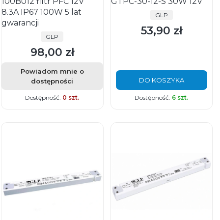
100B012 filtr PFC 12V
GTPC-30-12-S 30W 12V
8.3A IP67 100W 5 lat
PRODUCENT
GLP
gwarancji
53,90 zł
Cena
PRODUCENT
GLP
98,00 zł
Cena
Powiadom mnie o
DO KOSZYKA
dostępności
Dostępność:
0 szt.
Dostępność:
6 szt.