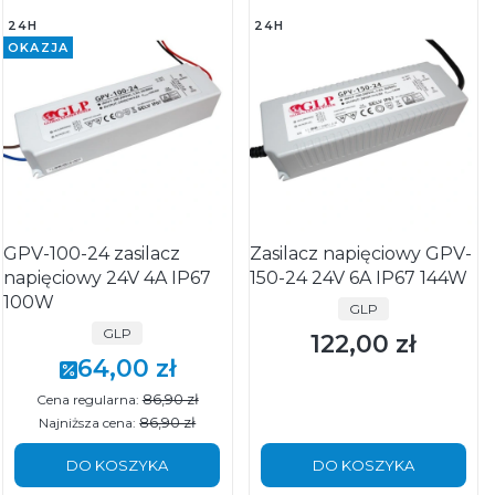
24H
24H
OKAZJA
GPV-100-24 zasilacz
Zasilacz napięciowy GPV-
napięciowy 24V 4A IP67
150-24 24V 6A IP67 144W
100W
PRODUCENT
GLP
PRODUCENT
GLP
122,00 zł
Cena
64,00 zł
Cena promocyjna
86,90 zł
Cena regularna:
86,90 zł
Najniższa cena:
DO KOSZYKA
DO KOSZYKA