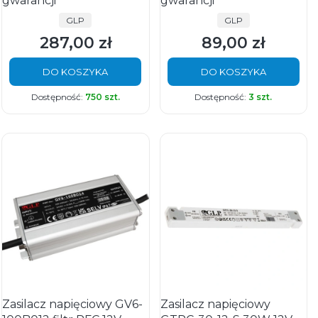
gwarancji
gwarancji
PRODUCENT
PRODUCENT
GLP
GLP
287,00 zł
89,00 zł
Cena
Cena
DO KOSZYKA
DO KOSZYKA
Dostępność:
750 szt.
Dostępność:
3 szt.
Zasilacz napięciowy GV6-
Zasilacz napięciowy