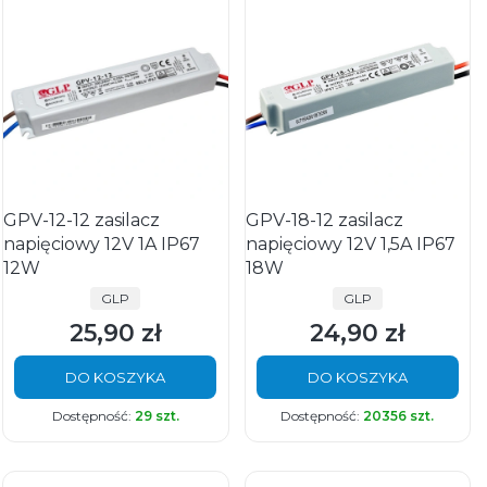
GPV-12-12 zasilacz
GPV-18-12 zasilacz
napięciowy 12V 1A IP67
napięciowy 12V 1,5A IP67
12W
18W
PRODUCENT
PRODUCENT
GLP
GLP
25,90 zł
24,90 zł
Cena
Cena
DO KOSZYKA
DO KOSZYKA
Dostępność:
29 szt.
Dostępność:
20356 szt.