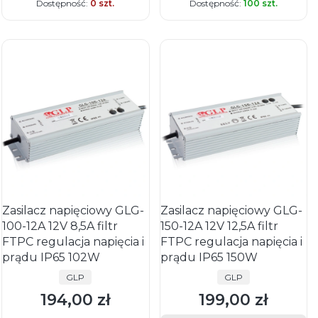
Dostępność:
0 szt.
Dostępność:
100 szt.
Zasilacz napięciowy GLG-
Zasilacz napięciowy GLG-
100-12A 12V 8,5A filtr
150-12A 12V 12,5A filtr
FTPC regulacja napięcia i
FTPC regulacja napięcia i
prądu IP65 102W
prądu IP65 150W
PRODUCENT
PRODUCENT
GLP
GLP
194,00 zł
199,00 zł
Cena
Cena