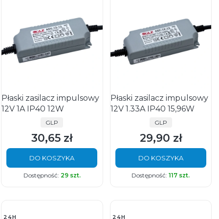
Płaski zasilacz impulsowy
Płaski zasilacz impulsowy
12V 1A IP40 12W
12V 1.33A IP40 15,96W
PRODUCENT
PRODUCENT
GLP
GLP
30,65 zł
29,90 zł
Cena
Cena
DO KOSZYKA
DO KOSZYKA
Dostępność:
29 szt.
Dostępność:
117 szt.
24H
24H