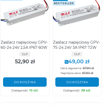
BESTSELLER
Zasilacz napięciowy GPV-
Zasilacz napięciowy GPV-
60-24 24V 2,5A IP67 60W
75-24 24V 3A IP67 72W
PRODUCENT
PRODUCENT
GLP
GLP
52,90 zł
49,00 zł
Cena
Cena promocyjna
67,90 zł
Cena regularna:
67,90 zł
Najniższa cena:
DO KOSZYKA
DO KOSZYKA
Dostępność:
10 szt.
Dostępność:
38 szt.