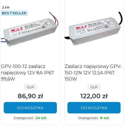
24H
BESTSELLER
GPV-100-12 zasilacz
Zasilacz napięciowy GPV-
napięciowy 12V 8A IP67
150-12N 12V 12.5A IP67
99,6W
150W
PRODUCENT
PRODUCENT
GLP
GLP
86,90 zł
122,00 zł
Cena
Cena
DO KOSZYKA
DO KOSZYKA
Dostępność:
24 szt.
Dostępność:
8 szt.