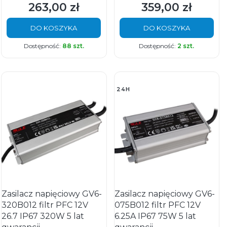
263,00 zł
359,00 zł
Cena
Cena
DO KOSZYKA
DO KOSZYKA
Dostępność:
88 szt.
Dostępność:
2 szt.
24H
Zasilacz napięciowy GV6-
Zasilacz napięciowy GV6-
320B012 filtr PFC 12V
075B012 filtr PFC 12V
26.7 IP67 320W 5 lat
6.25A IP67 75W 5 lat