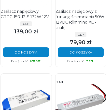
Zasilacz napięciowy
Zasilacz napięciowy z
GTPC-150-12-S 132W 12V
funkcją ściemniania 50W
12VDC (dimming AC -
PRODUCENT
GLP
triak)
139,00 zł
Cena
PRODUCENT
GLP
79,90 zł
Cena
DO KOSZYKA
DO KOSZYKA
Dostępność:
128 szt.
Dostępność:
7 szt.
24H