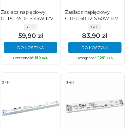
Zasilacz napięciowy
Zasilacz napięciowy
GTPC-45-12-S 45W 12V
GTPC-60-12-S 60W 12V
PRODUCENT
PRODUCENT
GLP
GLP
59,90 zł
83,90 zł
Cena
Cena
DO KOSZYKA
DO KOSZYKA
Dostępność:
150 szt.
Dostępność:
1291 szt.
24H
24H