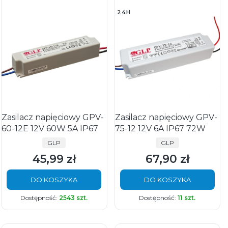
24H
Zasilacz napięciowy GPV-
Zasilacz napięciowy GPV-
60-12E 12V 60W 5A IP67
75-12 12V 6A IP67 72W
PRODUCENT
PRODUCENT
GLP
GLP
45,99 zł
67,90 zł
Cena
Cena
DO KOSZYKA
DO KOSZYKA
Dostępność:
2543 szt.
Dostępność:
11 szt.