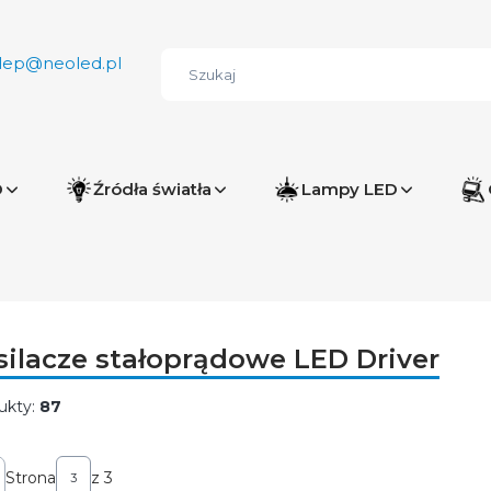
lep@neoled.pl
D
Źródła światła
Lampy LED
silacze stałoprądowe LED Driver
ukty:
87
ta produktów
Strona
z 3
przednie produkty