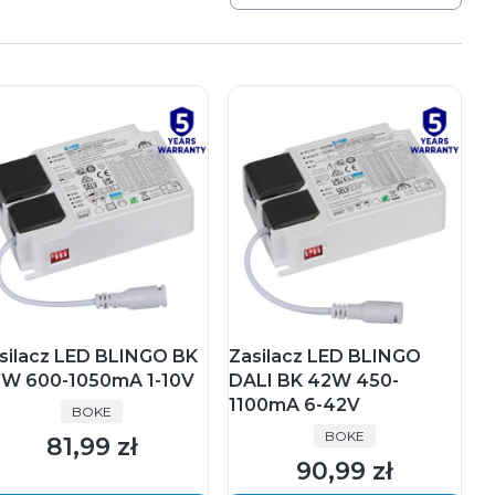
silacz LED BLINGO BK
Zasilacz LED BLINGO
W 600-1050mA 1-10V
DALI BK 42W 450-
1100mA 6-42V
PRODUCENT
BOKE
PRODUCENT
BOKE
81,99 zł
Cena
90,99 zł
Cena