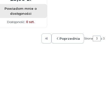
Powiadom mnie o
dostępności
Dostępność:
0 szt.
Poprzednia
Strona
z 3
Wróć do pierwszej strony z produkt