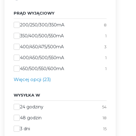
PRĄD WYJĄCIOWY
Prąd wyjąciowy
200/250/300/350mA
8
350/400/500/550mA
1
400/450/475/500mA
3
400/450/500/550mA
1
450/500/550/600mA
1
Więcej opcji (23)
WYSYŁKA W
Wysyłka w
24 godziny
54
48 godzin
18
3 dni
15