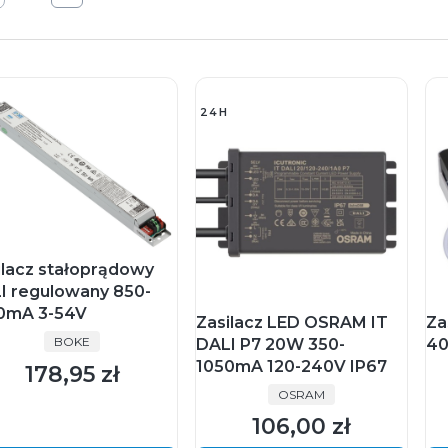
24H
ilacz stałoprądowy
I regulowany 850-
0mA 3-54V
Zasilacz LED OSRAM IT
Za
PRODUCENT
BOKE
DALI P7 20W 350-
40
1050mA 120-240V IP67
178,95 zł
Cena
PRODUCENT
OSRAM
106,00 zł
Cena