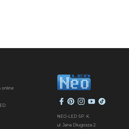
 online
LED
NEO-LED SP. K.
ul. Jana Długosza 2