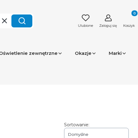
Produk
Wyczyść
Szukaj
Ulubione
Zaloguj się
Koszyk
Oświetlenie zewnętrzne
Okazje
Marki
Sortowanie:
Domyślne