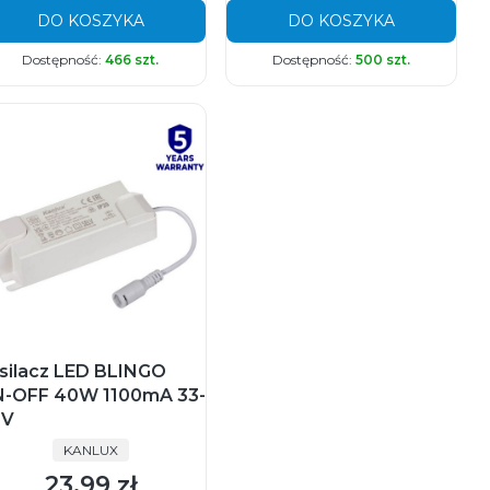
DO KOSZYKA
DO KOSZYKA
Dostępność:
466 szt.
Dostępność:
500 szt.
silacz LED BLINGO
-OFF 40W 1100mA 33-
0V
PRODUCENT
KANLUX
23,99 zł
Cena