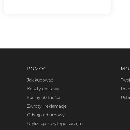
Linki w stopce
POMOC
MO
Jak kupować
Two
Koszty dostawy
Prze
Formy płatności
Usta
Zwroty i reklamacje
Odstąp od umowy
Utylizacja zużytego sprzętu