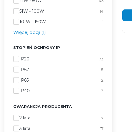
21W - 50W
45
51W - 100W
14
101W - 150W
1
Więcej opcji (1)
STOPIEŃ OCHRONY IP
Stopień ochrony IP
IP20
73
IP67
8
IP65
2
IP40
3
GWARANCJA PRODUCENTA
Gwarancja producenta
2 lata
17
3 lata
17