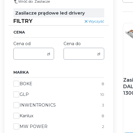
Wróć do: Zasilacze
Zasilacze prądowe led drivery
FILTRY
Wyczyść
CENA
Cena od
Cena do
zł
zł
MARKA
Zas
Marka
BOKE
8
DAL
130
GLP
10
INWENTRONICS
3
Kanlux
8
MW POWER
2