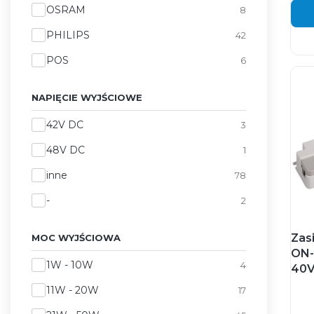
OSRAM
8
PHILIPS
42
POS
6
NAPIĘCIE WYJŚCIOWE
Napięcie wyjściowe
42V DC
3
48V DC
1
inne
78
-
2
Zas
MOC WYJŚCIOWA
ON-
Moc wyjściowa
1W - 10W
4
40
11W - 20W
17