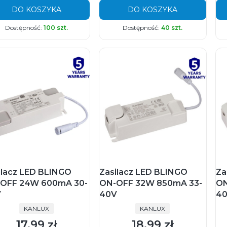
DO KOSZYKA
DO KOSZYKA
Dostępność:
100 szt.
Dostępność:
40 szt.
ilacz LED BLINGO
Zasilacz LED BLINGO
Za
OFF 24W 600mA 30-
ON-OFF 32W 850mA 33-
ON
V
40V
4
PRODUCENT
PRODUCENT
KANLUX
KANLUX
17,99 zł
18,99 zł
Cena
Cena