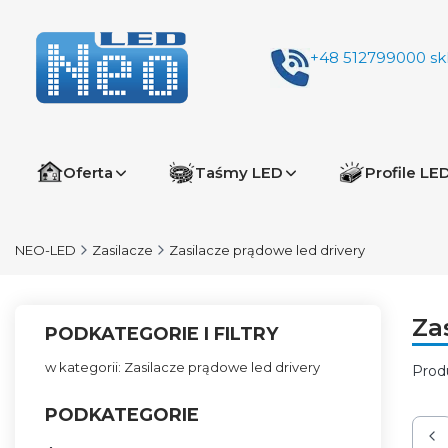
+48 512799000
sk
Oferta
Taśmy LED
Profile LE
NEO-LED
Zasilacze
Zasilacze prądowe led drivery
Za
PODKATEGORIE I FILTRY
w kategorii: Zasilacze prądowe led drivery
Prod
Lis
PODKATEGORIE
Po