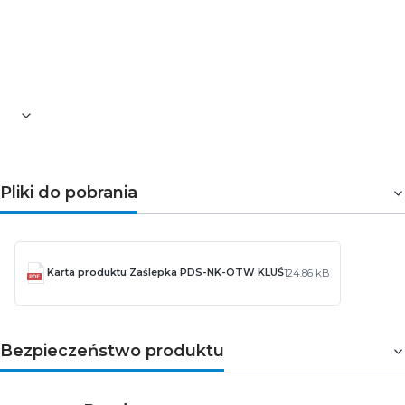
numer referencyjny: C24338C02TW
numer archiwalny: 24339
Pozostałe informacje dotyczące produktu znajdują się w
zakładce
Pliki do pobrania
Pliki do pobrania
Karta produktu Zaślepka PDS-NK-OTW KLUŚ
124.86 kB
Bezpieczeństwo produktu