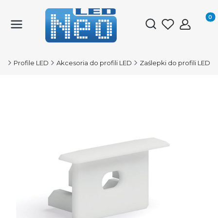
Produk
Otwórz wyszukiwark
ED
Profile LED
Akcesoria do profili LED
Zaślepki do profili LED