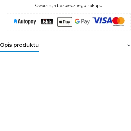
Gwarancja bezpiecznego zakupu
Opis produktu
Zaślepka z otworem
PDS-NK-OTW
doskonale łączy
się z profilem
PDS-NK
w jego anodowanej
wersji
tworząc z nim spójne aranżacje. Otwór w
zaślepce pozwala poprowadzić przewód, dbając tym
samym o funkcjonalne i szykowne wykończenie.
Zaślepka to więcej niż estetyczne zakończenie profilu to
zabezpieczenie przed przedwczesnym zużyciem taśmy
LED. Artykuły uzupełniające znajdują się na pasku, w
zakładce
Produkty powiązane