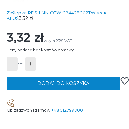
Zaślepka PDS-LNK-OTW C24428C02TW szara
KLUŚ
3,32 zł
3,32 zł
Cena
w tym 23% VAT
w tym
23%
VAT
Ceny podane bez kosztów dostawy.
szt.
DODAJ DO KOSZYKA
lub zadzwoń i zamów
+48 512799000