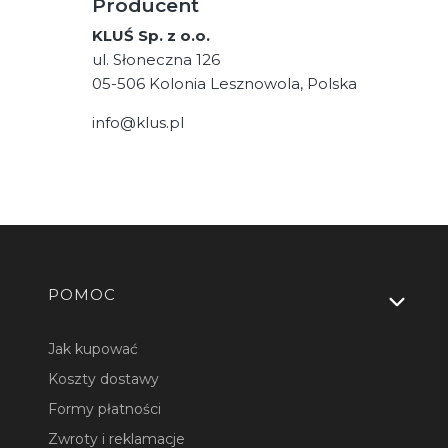
Producent
KLUŚ Sp. z o.o.
ul. Słoneczna 126
05-506 Kolonia Lesznowola, Polska
info@klus.pl
Linki w stopce
POMOC
Jak kupować
Koszty dostawy
Formy płatności
Zwroty i reklamacje