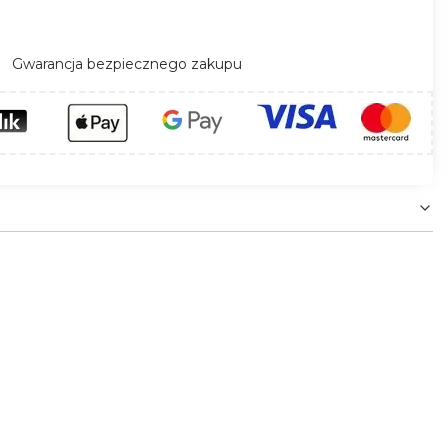
Gwarancja bezpiecznego zakupu
c z nimi spójne aranżacje. Zaślepka to więcej niż
ące znajdują się na pasku, w zakładce
Produkty