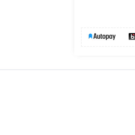
filem
KOPRO
oraz dedykowaną do niego osłoną
KOPRO-P
, tworzą
nie przed przedwczesnym zużyciem taśmy LED. Artykuły uzupełniaj
e wnętrza oprawy