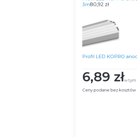
3m
80,92 zł
Profil LED KOPRO anodo
6,89 zł
Cena
w tym
w tym
Ceny podane bez kosztów 