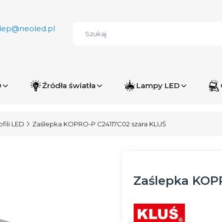
lep@neoled.pl
D
Źródła światła
Lampy LED
fili LED
Zaślepka KOPRO-P C24117C02 szara KLUŚ
Zaślepka KOP