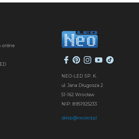
 online
LED
NEO-LED SP. K.
ul. Jana Długosza 2
51-162 Wrocław
NIP: 8951925233
sklep@neoled.pl