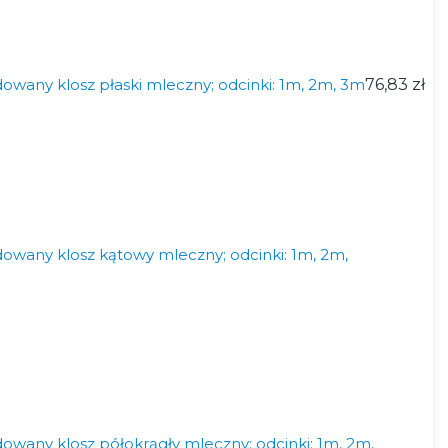
wany klosz płaski mleczny; odcinki: 1m, 2m, 3m
76,83 zł
wany klosz kątowy mleczny; odcinki: 1m, 2m,
wany klosz półokrągły mleczny; odcinki: 1m, 2m,