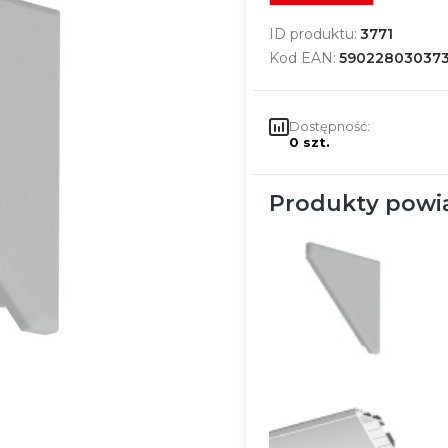
ID produktu:
3771
Kod EAN:
59022803037
Dostępność:
0 szt.
Produkty powi