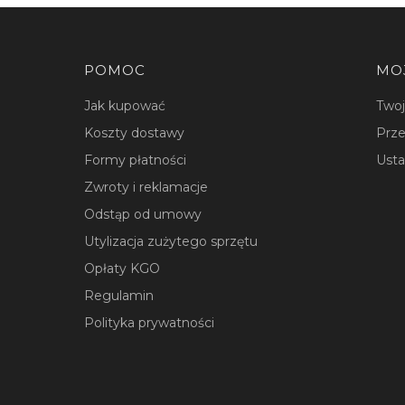
Linki w stopce
POMOC
MO
Jak kupować
Two
Koszty dostawy
Prze
Formy płatności
Usta
Zwroty i reklamacje
Odstąp od umowy
Utylizacja zużytego sprzętu
Opłaty KGO
Regulamin
Polityka prywatności