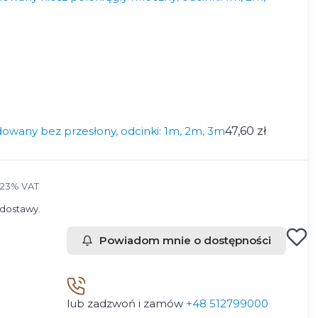
wany bez przesłony, odcinki: 1m, 2m, 3m
47,60 zł
 23% VAT
23%
VAT
dostawy.
Powiadom mnie o dostępności
lub zadzwoń i zamów
+48 512799000