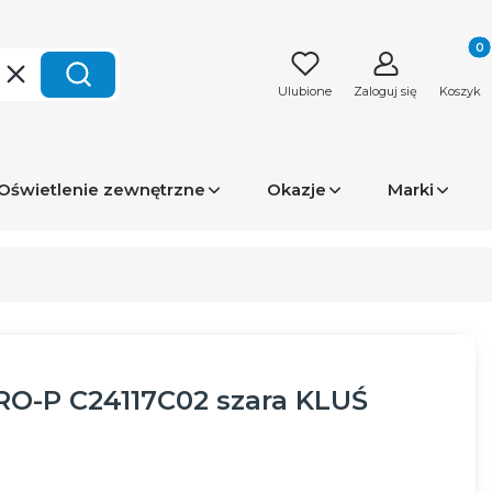
Produk
Wyczyść
Szukaj
Ulubione
Zaloguj się
Koszyk
Oświetlenie zewnętrzne
Okazje
Marki
RO-P C24117C02 szara KLUŚ