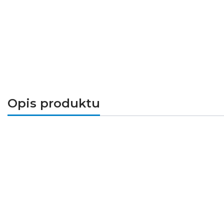
Opis produktu
Zaślepka
KOPRO-P
doskonale łączy się z pro
estetyczne zakończenie profilu to zabezpiecze
powiązane
Przeznaczenie
estetyczne wykończenie i zabezpieczeni