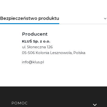
Bezpieczeństwo produktu
Producent
KLUŚ Sp. z o.o.
ul. Słoneczna 126
05-506 Kolonia Lesznowola, Polska
info@klus.pl
Linki w stopce
POMOC