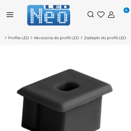
Produk
Otwórz wyszukiwark
ED
Profile LED
Akcesoria do profili LED
Zaślepki do profili LED