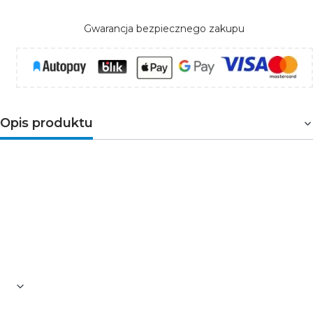
Gwarancja bezpiecznego zakupu
Opis produktu
Starannie dopasowana końcówka daje możliwość
estetycznego wykończenia profilu. Ukrywa tym samym
jego przekrój, jak również diody led znajdujące się w
środku. Specjalnie zaprojektowana zaślepka
zgrabniezamyka koniec świecącej oprawy, eksponując
interesujący detal. REF. 24081