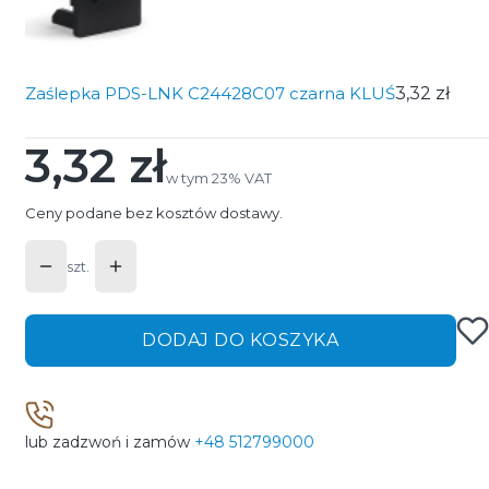
Zaślepka PDS-LNK C24428C07 czarna KLUŚ
3,32 zł
3,32 zł
Cena
w tym 23% VAT
w tym
23%
VAT
Ceny podane bez kosztów dostawy.
szt.
DODAJ DO KOSZYKA
lub zadzwoń i zamów
+48 512799000