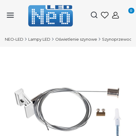
Produk
Otwórz wyszukiwark
NEO-LED
Lampy LED
Oświetlenie szynowe
Szynoprzewody 