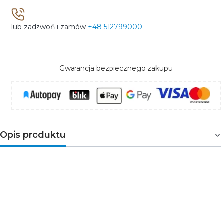
lub zadzwoń i zamów
+48 512799000
Gwarancja bezpiecznego zakupu
Opis produktu
Zawiesie z autoregulacją i linką o długości 2m
przeznaczone do zwieszanego montażu
szynoprzewodów
TEAR N
w kolorze białym. Systemu
podwieszany jest kompatybilny z przyłączami i
łącznikami systemu TEAR N, jednym ze specjalnych