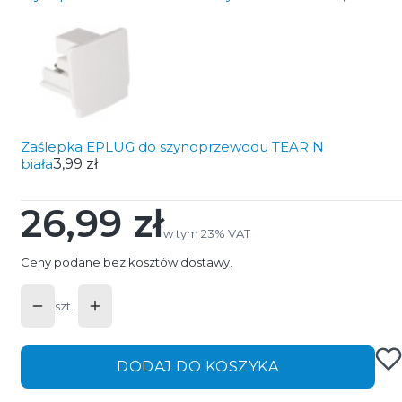
Zaślepka EPLUG do szynoprzewodu TEAR N
biała
3,99 zł
26,99 zł
Cena
w tym 23% VAT
w tym
23%
VAT
Ceny podane bez kosztów dostawy.
szt.
DODAJ DO KOSZYKA