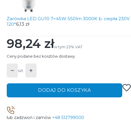
Żarówka LED GU10 7=45W 550lm 3000K b. ciepła 230V
120°
6,13 zł
98,24 zł
Cena
w tym 23% VAT
w tym
23%
VAT
Ceny podane bez kosztów dostawy.
szt.
DODAJ DO KOSZYKA
lub zadzwoń i zamów
+48 512799000