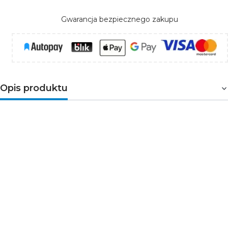
Gwarancja bezpiecznego zakupu
Opis produktu
DIOR
to zestaw trzech reflektorów i szynoprzewód.
Oprawy na szynoprzewód posiadają gniazdo GU10.
Szynoprzewód dołączony do zestawu jest jednofazowy.
Zestaw jest zachowany w kolorze bieli oraz delikatnych
srebrnych akcentów, co sprawia, że oprawa jest
wyjątkowo uniwersalna. Dodatkowo wymienne źródło
światła pozwala użytkowi na dobranie parametrów
światła doskonałych dla pomieszczenia, w której
znajdzie się oprawa. Ponad to każdy z reflektorów