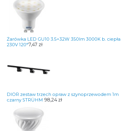
Żarówka LED GU10 3.5=32W 350lm 3000K b. ciepła
230V 120°
7,47 zł
DIOR zestaw trzech opraw z szynoprzewodem 1m
czarny STRÜHM
98,24 zł