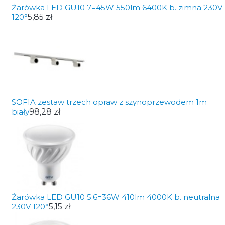
Żarówka LED GU10 7=45W 550lm 6400K b. zimna 230V
120°
5,85 zł
SOFIA zestaw trzech opraw z szynoprzewodem 1m
biały
98,28 zł
Żarówka LED GU10 5.6=36W 410lm 4000K b. neutralna
230V 120°
5,15 zł