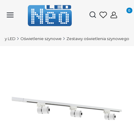
Produk
Otwórz wyszukiwark
mpy LED
Oświetlenie szynowe
Zestawy oświetlenia szynowego