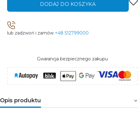
DODAJ DO KOSZYKA
lub zadzwoń i zamów
+48 512799000
Gwarancja bezpiecznego zakupu
Opis produktu
Złączki gięte ZCLF podtynkowe przeznaczone są
do połączenia jednej lub większej liczby rur lub
do zmiany ich kierunku pod kątem 0º-90º