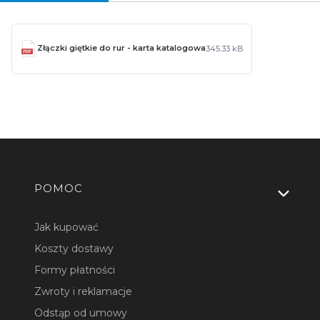
Złączki giętkie do rur - karta katalogowa
345.33 kB
Linki w stopce
POMOC
Jak kupować
Koszty dostawy
Formy płatności
Zwroty i reklamacje
Odstąp od umowy