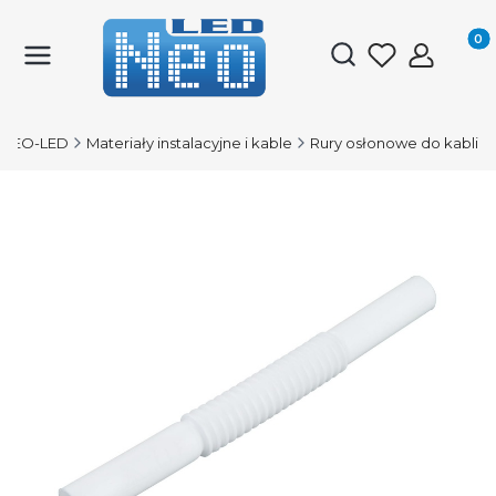
Produk
Otwórz wyszukiwark
NEO-LED
Materiały instalacyjne i kable
Rury osłonowe do kabli