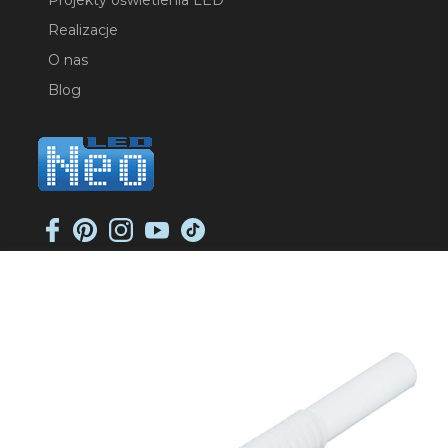
Realizacje
O nas
Blog
NEO-LED SP. K.
ul. Jana Długosza 2
51-162 Wrocław
NIP: 8951925233
sklep@neoled.pl