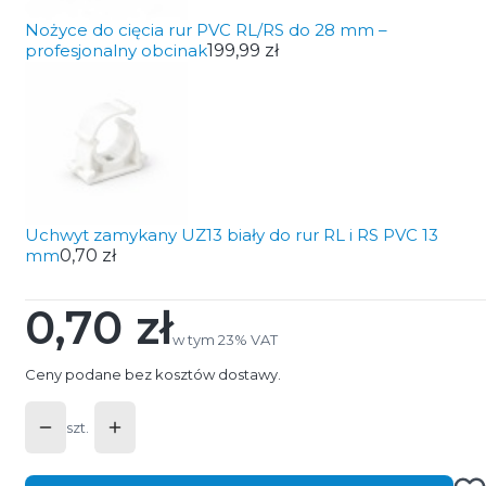
Nożyce do cięcia rur PVC RL/RS do 28 mm –
profesjonalny obcinak
199,99 zł
Uchwyt zamykany UZ13 biały do rur RL i RS PVC 13
mm
0,70 zł
0,70 zł
Cena
w tym 23% VAT
w tym
23%
VAT
Ceny podane bez kosztów dostawy.
szt.