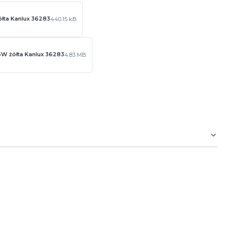
łta Kanlux 36283
440.15 kB
5W żółta Kanlux 36283
4.83 MB