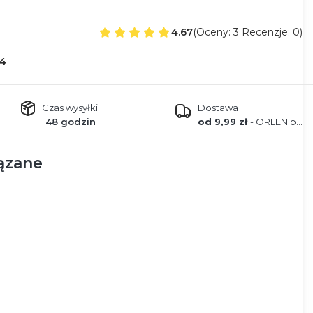
4.67
(Oceny: 3 Recenzje: 0)
4
Czas wysyłki:
Dostawa
48 godzin
od 9,99 zł
- ORLEN paczka
ązane