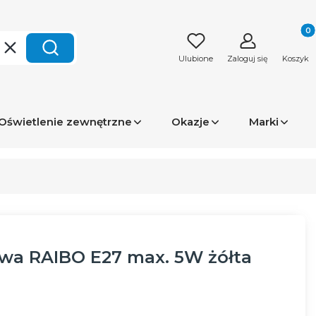
Produk
Wyczyść
Szukaj
Ulubione
Zaloguj się
Koszyk
Oświetlenie zewnętrzne
Okazje
Marki
wa RAIBO E27 max. 5W żółta