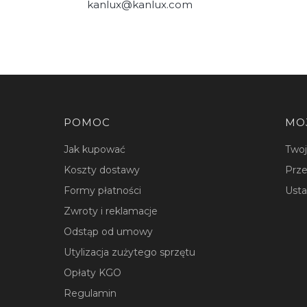
kanlux@kanlux.com
Linki w stopce
POMOC
MO
Jak kupować
Two
Koszty dostawy
Prze
Formy płatności
Usta
Zwroty i reklamacje
Odstąp od umowy
Utylizacja zużytego sprzętu
Opłaty KGO
Regulamin