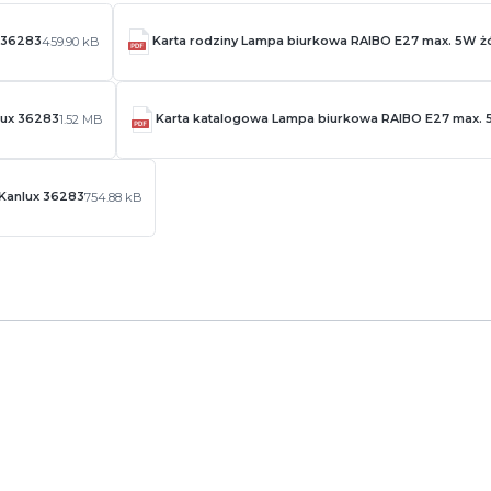
 36283
Karta rodziny Lampa biurkowa RAIBO E27 max. 5W żó
459.90 kB
lux 36283
Karta katalogowa Lampa biurkowa RAIBO E27 max. 
1.52 MB
 Kanlux 36283
754.88 kB