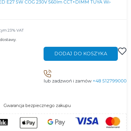
 LED E27 5W COG 230V 560lm CCT+DIMM TUYA Wi-
tym 23% VAT
 tym
23%
VAT
dostawy.
DODAJ DO KOSZYKA
lub zadzwoń i zamów
+48 512799000
Gwarancja bezpiecznego zakupu