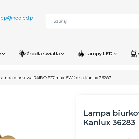
lep@neoled.pl
D
Źródła światła
Lampy LED
Lampa biurkowa RAIBO E27 max. 5W żółta Kanlux 36283
Lampa biurko
Kanlux 36283