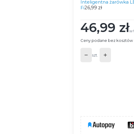
Inteligentna żarówka
Fi
26,99 zł
46,99 zł
Cena
w 
w
Ceny podane bez kosztów 
szt.