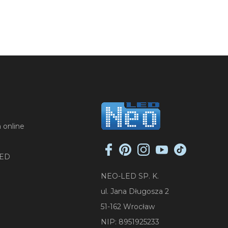
 online
LED
NEO-LED SP. K.
ul. Jana Długosza 2
51-162 Wrocław
NIP: 8951925233