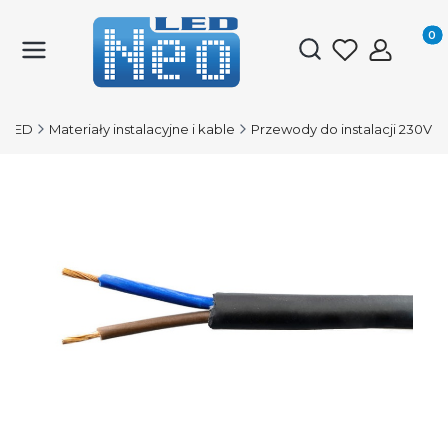
Produk
Otwórz wyszukiwark
-LED
Materiały instalacyjne i kable
Przewody do instalacji 230V