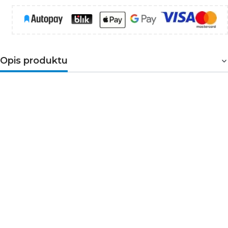
Opis produktu
UWAGA!
Podana cena dotyczy odcinka 1m - 1m to najmniejsza ilość
jaką można kupić
chcąc kupić np. 3m przewodu należy w rubryce ilość
wpisać cyfrę 3
Oferujemy tylko wielokrotność 1m !
Przewód przystosowany do łączenia
wyposażenia elektrycznego o niskim naprężeniu