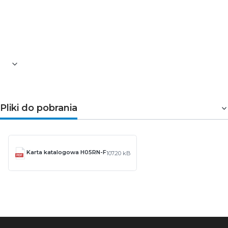
Bezhalogenowy: nie
Zach. w przyp.pożaru: IEC 60332-1
Max. temp. pr. stacj: 60
Min. temp. pr. stacj: -30
Waga 1 m 0.078 kg
Pliki do pobrania
Karta katalogowa H05RN-F
107.20 kB