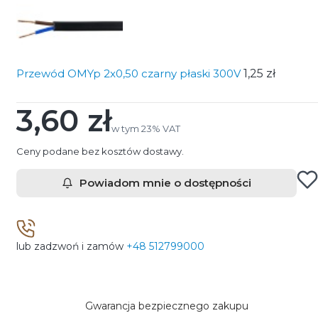
Przewód OMYp 2x0,50 czarny płaski 300V
1,25 zł
3,60 zł
Cena
w tym 23% VAT
w tym
23%
VAT
Ceny podane bez kosztów dostawy.
Powiadom mnie o dostępności
lub zadzwoń i zamów
+48 512799000
Gwarancja bezpiecznego zakupu