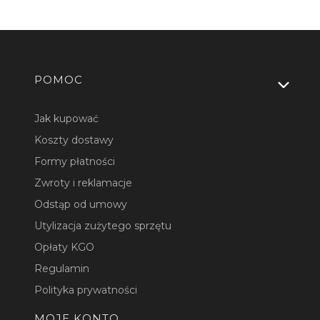
Linki w stopce
POMOC
Jak kupować
Koszty dostawy
Formy płatności
Zwroty i reklamacje
Odstąp od umowy
Utylizacja zużytego sprzętu
Opłaty KGO
Regulamin
Polityka prywatności
MOJE KONTO