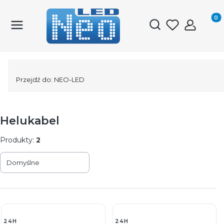
Produk
Otwórz wyszukiwark
Przejdź do:
NEO-LED
Helukabel
Produkty:
2
Lista produktów
Domyślne
24H
24H