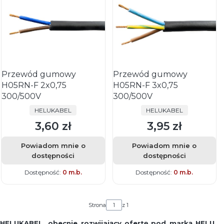
Przewód gumowy
Przewód gumowy
H05RN-F 2x0,75
H05RN-F 3x0,75
300/500V
300/500V
PRODUCENT
PRODUCENT
HELUKABEL
HELUKABEL
3,60 zł
3,95 zł
Cena
Cena
Powiadom mnie o
Powiadom mnie o
dostępności
dostępności
Dostępność:
0 m.b.
Dostępność:
0 m.b.
Strona
z 1
HELUKABEL, obecnie rozwijający ofertę pod marką HELU,