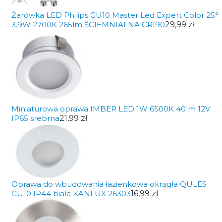
Żarówka LED Philips GU10 Master Led Expert Color 25°
3.9W 2700K 265lm ŚCIEMNIALNA CRI90
29,99 zł
Miniaturowa oprawa IMBER LED 1W 6500K 40lm 12V
IP65 srebrna
21,99 zł
Oprawa do wbudowania łazienkowa okrągła QULES
GU10 IP44 biała KANLUX 26303
16,99 zł