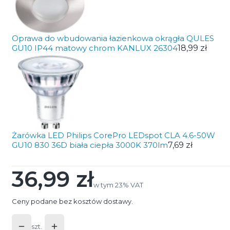
Oprawa do wbudowania łazienkowa okrągła QULES
GU10 IP44 matowy chrom KANLUX 26304
18,99 zł
Żarówka LED Philips CorePro LEDspot CLA 4.6-50W
GU10 830 36D biała ciepła 3000K 370lm
7,69 zł
36,99 zł
Cena
w tym 23% VAT
w tym
23%
VAT
Ceny podane bez kosztów dostawy.
szt.