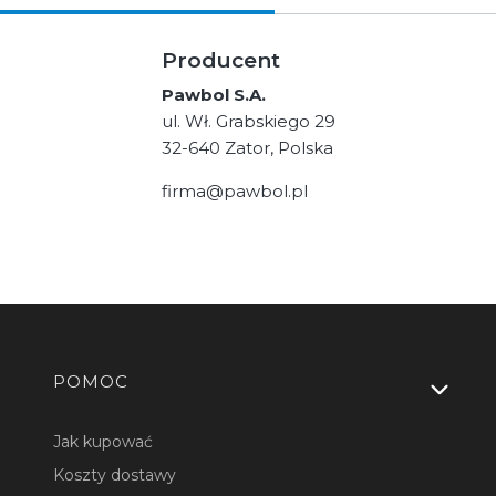
Producent
Pawbol S.A.
ul. Wł. Grabskiego 29
32-640 Zator, Polska
firma@pawbol.pl
Linki w stopce
POMOC
Jak kupować
Koszty dostawy