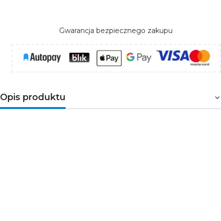
Gwarancja bezpiecznego zakupu
Opis produktu
Uniwersalna oprawka E27 do lamp i punktów
oświetleniowych
Oprawka termoplastyczna z kołnierzem przeznaczona
do żarówek z gwintem E27
to praktyczny element
stosowany w wielu typach opraw oświetleniowych.
Sprawdza się zarówno podczas montażu nowych lamp,
jak i przy wymianie zużytych elementów w istniejących