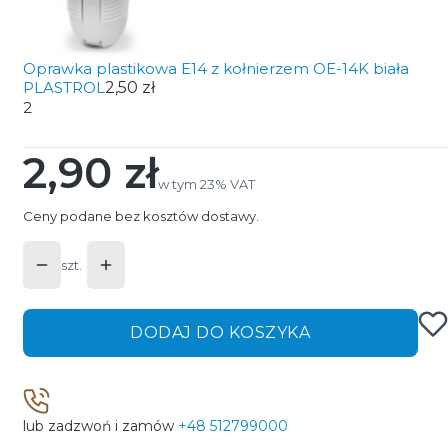
Oprawka plastikowa E14 z kołnierzem OE-14K biała
PLASTROL
2,50 zł
2
2,90 zł
Cena
w tym 23% VAT
w tym
23%
VAT
Ceny podane bez kosztów dostawy.
szt.
DODAJ DO KOSZYKA
lub zadzwoń i zamów
+48 512799000