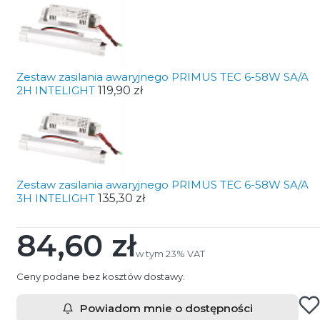
Zestaw zasilania awaryjnego PRIMUS TEC 6-58W SA/A
2H INTELIGHT
119,90 zł
Zestaw zasilania awaryjnego PRIMUS TEC 6-58W SA/A
3H INTELIGHT
135,30 zł
84,60 zł
Cena
w tym 23% VAT
w tym
23%
VAT
Ceny podane bez kosztów dostawy.
Powiadom mnie o dostępności