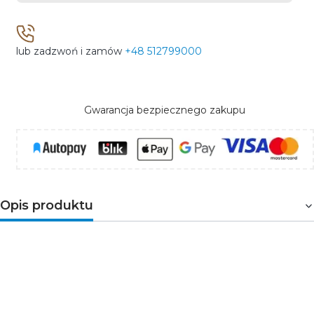
lub zadzwoń i zamów
+48 512799000
Gwarancja bezpiecznego zakupu
Opis produktu
Zestawy awaryjnego oświetlenia serii PRIMUS TEC do
montażu w oprawach oświetleniowych wyposażonych
w 4-pinowe, fluorescencyjne źródła światła o mocy 6-
36W. Przystosowane do współpracy ze statecznikami