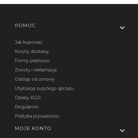
Linki w stopce
POMOC
Jak kupować
Koszty dostawy
Formy płatności
Zwroty i reklamacje
Odstąp od umowy
Utylizacja zużytego sprzętu
Opłaty KGO
Regulamin
Polityka prywatności
MOJE KONTO