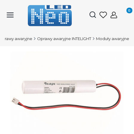
Produk
Otwórz wyszukiwark
Oprawy awaryjne
Oprawy awaryjne INTELIGHT
Moduły awaryjne